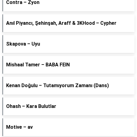
Contra – Zyon
Anıl Piyancı, Şehinşah, Araff & 3KHood – Cypher
Skapova – Uyu
Mishaal Tamer – BABA FEIN
Kenan Doğulu – Tutamıyorum Zamanı (Dans)
Ohash – Kara Bulutlar
Motive – av