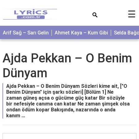
×
☰
Arif Sağ – Sarı Gelin
Ahmet Kaya – Kum Gibi
Selda Bağ
Ajda Pekkan – O Benim
Dünyam
Ajda Pekkan – O Benim Dünyam Sözleri kime ait, ["O
Benim Dünyam" için şarkı sözleri] [Bölüm 1] Ne
zaman güneş açsa o gücüme güç katar Bir sözüyle
bir nefesiyle canıma can katar Ne zaman şimşek olsa
ondan ödüm kopar Bakışında, nazarında o anda
kanım ...