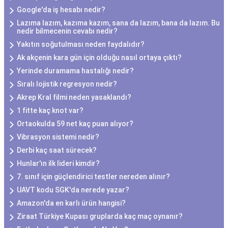
Google'da iş hesabı nedir?
Lazıma lazım, kazıma kazım, sana da lazım, bana da lazım. Bu
nedir bilmecenin cevabı nedir?
Yakıtın soğutulması neden faydalıdır?
Ak akçenin kara gün için olduğu nasıl ortaya çıktı?
Yerinde duramama hastalığı nedir?
Sıralı lojistik regresyon nedir?
Akrep Kral filmi neden yasaklandı?
1 fitte kaç knot var?
Ortaokulda 59 net kaç puan alıyor?
Vibrasyon sistemi nedir?
Derbi kaç saat sürecek?
Hunlar'ın ilk lideri kimdir?
7. sınıf için güçlendirici testler nereden alınır?
UAVT kodu SGK'da nerede yazar?
Amazon'da en karlı ürün hangisi?
Ziraat Türkiye Kupası gruplarda kaç maç oynanır?