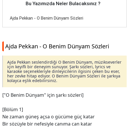
Bu Yazımızda Neler Bulacaksınız ?
Ajda Pekkan - O Benim Dünyam Sözleri
Ajda Pekkan - O Benim Dünyam Sözleri
Ajda Pekkan seslendirdiği O Benim Dünyam, müzikseverler
için keyifli bir deneyim sunuyor. Şarkı sözleri, lyrics ve
karaoke seçenekleriyle dinleyicilerin ilgisini çeken bu eser,
her zevke hitap ediyor. O Benim Dünyam Sözleri ile şarkıya
kolayca eşlik edebilirsiniz.
["O Benim Dünyam" için şarkı sözleri]
[Bölüm 1]
Ne zaman güneş açsa o gücüme güç katar
Bir sözüyle bir nefesiyle canıma can katar