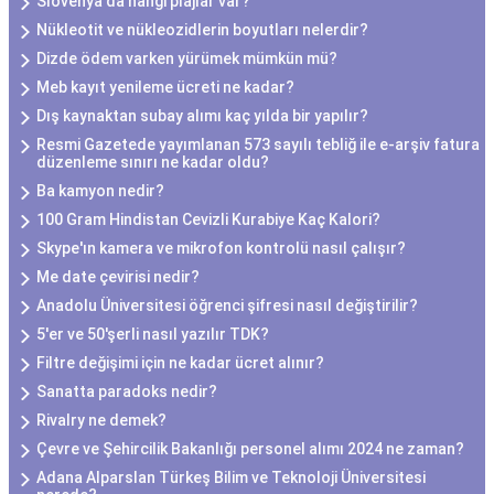
Slovenya'da hangi plajlar var?
Nükleotit ve nükleozidlerin boyutları nelerdir?
Dizde ödem varken yürümek mümkün mü?
Meb kayıt yenileme ücreti ne kadar?
Dış kaynaktan subay alımı kaç yılda bir yapılır?
Resmi Gazetede yayımlanan 573 sayılı tebliğ ile e-arşiv fatura
düzenleme sınırı ne kadar oldu?
Ba kamyon nedir?
100 Gram Hindistan Cevizli Kurabiye Kaç Kalori?
Skype'ın kamera ve mikrofon kontrolü nasıl çalışır?
Me date çevirisi nedir?
Anadolu Üniversitesi öğrenci şifresi nasıl değiştirilir?
5'er ve 50'şerli nasıl yazılır TDK?
Filtre değişimi için ne kadar ücret alınır?
Sanatta paradoks nedir?
Rivalry ne demek?
Çevre ve Şehircilik Bakanlığı personel alımı 2024 ne zaman?
Adana Alparslan Türkeş Bilim ve Teknoloji Üniversitesi