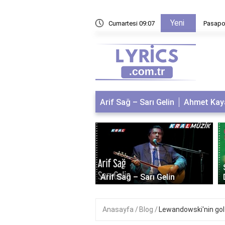
Yeni
lleri nasıl hesaplanır?
Cumartesi 09:07
Pasapor
Arif Sağ – Sarı Gelin
Ahmet Kaya
 Kaya – Kum Gibi
Arif Sağ – Sarı Gelin
Anasayfa
Blog
Lewandowski'nin gol 