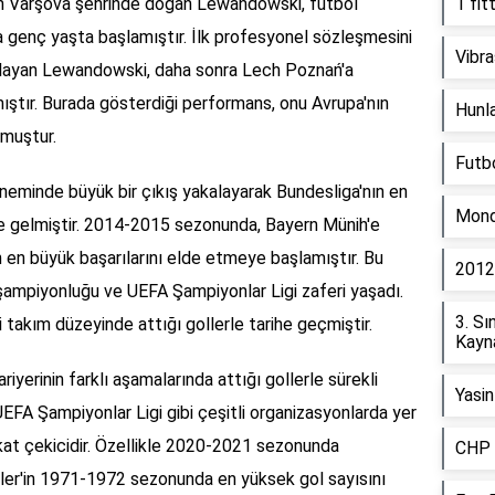
nın Varşova şehrinde doğan Lewandowski, futbol
1 fit
ça genç yaşta başlamıştır. İlk profesyonel sözleşmesini
Vibra
alayan Lewandowski, daha sonra Lech Poznań'a
mıştır. Burada gösterdiği performans, onu Avrupa'nın
Hunlar
lmuştur.
Futbo
minde büyük bir çıkış yakalayarak Bundesliga'nın en
Mondi
ine gelmiştir. 2014-2015 sezonunda, Bayern Münih'e
in en büyük başarılarını elde etmeye başlamıştır. Bu
2012 
g şampiyonluğu ve UEFA Şampiyonlar Ligi zaferi yaşadı.
3. Sı
takım düzeyinde attığı gollerle tarihe geçmiştir.
Kayna
iyerinin farklı aşamalarında attığı gollerle sürekli
Yasin
EFA Şampiyonlar Ligi gibi çeşitli organizasyonlarda yer
ikkat çekicidir. Özellikle 2020-2021 sezonunda
CHP k
ler'in 1971-1972 sezonunda en yüksek gol sayısını