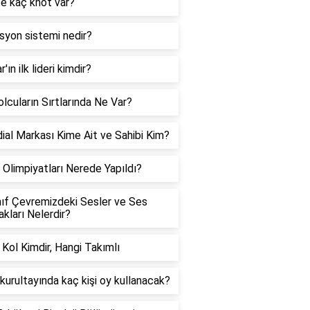
te kaç knot var?
syon sistemi nedir?
'ın ilk lideri kimdir?
lcuların Sırtlarında Ne Var?
al Markası Kime Ait ve Sahibi Kim?
Olimpiyatları Nerede Yapıldı?
nıf Çevremizdeki Sesler ve Ses
kları Nelerdir?
 Kol Kimdir, Hangi Takımlı
urultayında kaç kişi oy kullanacak?