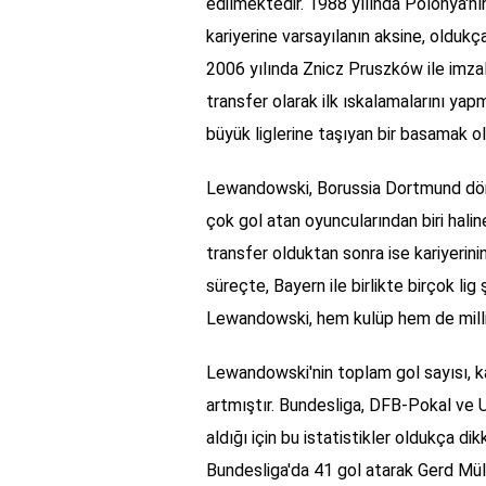
edilmektedir. 1988 yılında Polonya'
kariyerine varsayılanın aksine, olduk
2006 yılında Znicz Pruszków ile imz
transfer olarak ilk ıskalamalarını yap
büyük liglerine taşıyan bir basamak o
Lewandowski, Borussia Dortmund döne
çok gol atan oyuncularından biri hal
transfer olduktan sonra ise kariyerin
süreçte, Bayern ile birlikte birçok li
Lewandowski, hem kulüp hem de milli 
Lewandowski'nin toplam gol sayısı, kar
artmıştır. Bundesliga, DFB-Pokal ve U
aldığı için bu istatistikler oldukça d
Bundesliga'da 41 gol atarak Gerd Mül