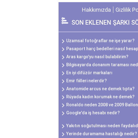
Hakkımızda
Gizlilik P
SON EKLENEN ŞARKI S
Uzamsal fotoğraflar ne işe yarar?
Pasaport harç bedelleri nasıl hesap
Aras kargo'yu nasıl bulabilirim?
Bilgisayarda donanım taraması ned
En iyi difüzör markaları
Emir fiilleri nelerdir?
Anatomide arcus ne demek tıpta?
Rüyada kadın korumak ne demek?
Ronaldo neden 2008 ve 2009 Ballon
Google'da iş hesabı nedir?
Yakıtın soğutulması neden faydalıd
Yerinde duramama hastalığı nedir?