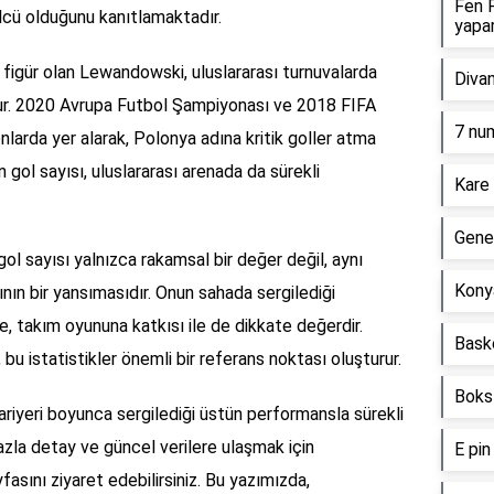
Fen F
lcü olduğunu kanıtlamaktadır.
yapa
r figür olan Lewandowski, uluslararası turnuvalarda
Divan
ur. 2020 Avrupa Futbol Şampiyonası ve 2018 FIFA
7 nu
larda yer alarak, Polonya adına kritik goller atma
 gol sayısı, uluslararası arenada da sürekli
Kare 
Genel
ol sayısı yalnızca rakamsal bir değer değil, aynı
Kony
nın bir yansımasıdır. Onun sahada sergilediği
 takım oyununa katkısı ile de dikkate değerdir.
Bask
, bu istatistikler önemli bir referans noktası oluşturur.
Boks 
riyeri boyunca sergilediği üstün performansla sürekli
zla detay ve güncel verilere ulaşmak için
E pin
fasını ziyaret edebilirsiniz. Bu yazımızda,