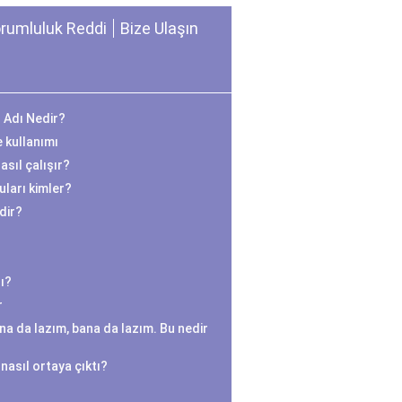
rumluluk Reddi
Bize Ulaşın
n Adı Nedir?
e kullanımı
sıl çalışır?
ları kimler?
edir?
ı?
r
na da lazım, bana da lazım. Bu nedir
nasıl ortaya çıktı?