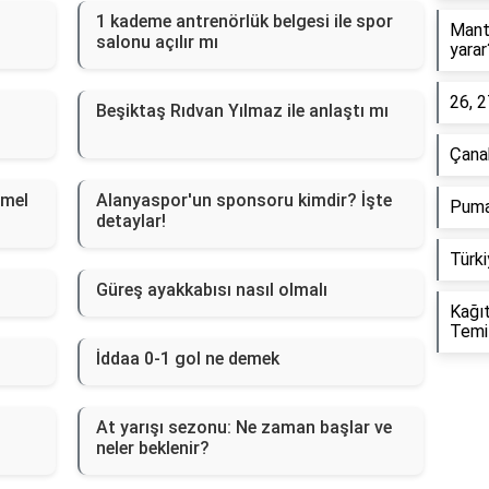
1 kademe antrenörlük belgesi ile spor
Manta
salonu açılır mı
yarar
26, 2
Beşiktaş Rıdvan Yılmaz ile anlaştı mı
Çana
emel
Alanyaspor'un sponsoru kimdir? İşte
Puma
detaylar!
Türk
Güreş ayakkabısı nasıl olmalı
Kağıt
Temiz
İddaa 0-1 gol ne demek
At yarışı sezonu: Ne zaman başlar ve
neler beklenir?