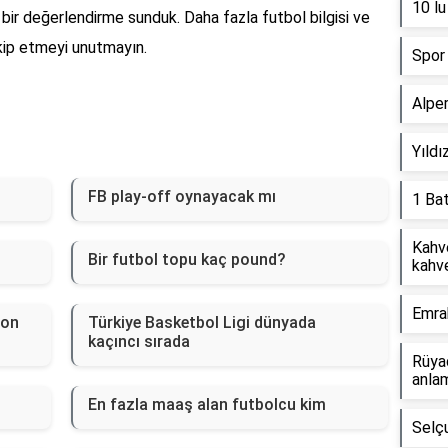
10 lu
 bir değerlendirme sunduk. Daha fazla futbol bilgisi ve
akip etmeyi unutmayın.
Spor 
Alper
Yıldı
FB play-off oynayacak mı
1 Ba
Kahv
Bir futbol topu kaç pound?
kahve
Emra
lon
Türkiye Basketbol Ligi dünyada
kaçıncı sırada
Rüyad
anlam
En fazla maaş alan futbolcu kim
Selçu