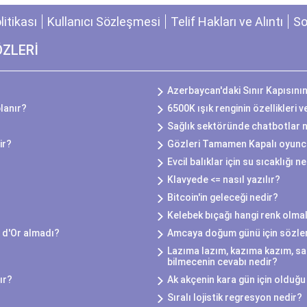
olitikası
Kullanıcı Sözleşmesi
Telif Hakları ve Alıntı
So
ÖZLERİ
Azerbaycan'daki Sınır Kapısını
lanır?
6500K ışık renginin özellikleri v
Sağlık sektöründe chatbotlar na
ir?
Gözleri Tamamen Kapalı oyuncu
Evcil balıklar için su sıcaklığı n
Klavyede <= nasıl yazılır?
Bitcoin'in geleceği nedir?
Kelebek bıçağı hangi renk olmal
 d'Or almadı?
Amcaya doğum günü için sözle
Lazıma lazım, kazıma kazım, sa
bilmecenin cevabı nedir?
ır?
Ak akçenin kara gün için olduğu 
Sıralı lojistik regresyon nedir?