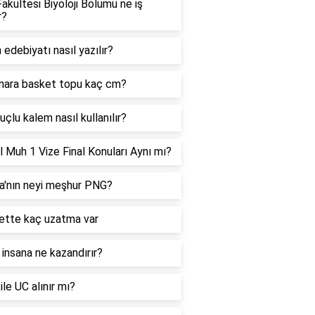
akültesi Biyoloji Bölümü ne iş
r?
 edebiyatı nasıl yazılır?
mara basket topu kaç cm?
uçlu kalem nasıl kullanılır?
 Muh 1 Vize Final Konuları Aynı mı?
a'nın neyi meşhur PNG?
ette kaç uzatma var
insana ne kazandırır?
 ile UC alınır mı?