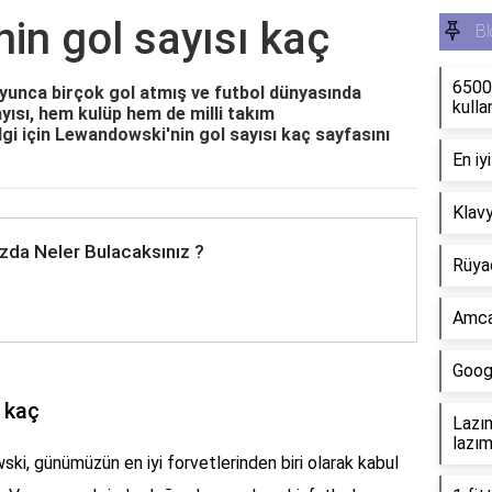
in gol sayısı kaç
Bl
6500K
yunca birçok gol atmış ve futbol dünyasında
kulla
yısı, hem kulüp hem de milli takım
lgi için
Lewandowski'nin gol sayısı kaç
sayfasını
En iy
Klavy
zda Neler Bulacaksınız ?
Rüya
Amca
Googl
 kaç
Lazım
lazım
i, günümüzün en iyi forvetlerinden biri olarak kabul