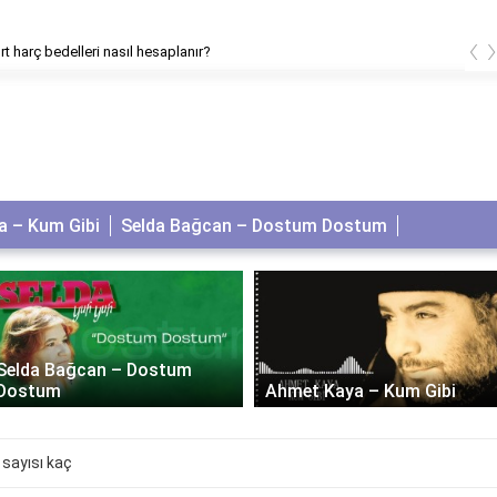
‹
t harç bedelleri nasıl hesaplanır?
 – Kum Gibi
Selda Bağcan – Dostum Dostum
Selda Bağcan – Dostum
Dostum
Ahmet Kaya – Kum Gibi
sayısı kaç