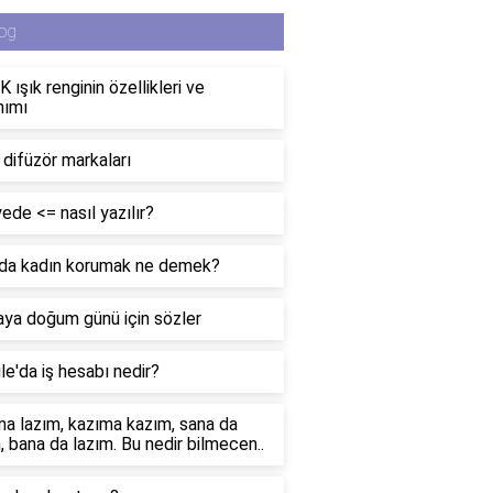
og
 ışık renginin özellikleri ve
nımı
i difüzör markaları
ede <= nasıl yazılır?
da kadın korumak ne demek?
ya doğum günü için sözler
e'da iş hesabı nedir?
a lazım, kazıma kazım, sana da
, bana da lazım. Bu nedir bilmecen..