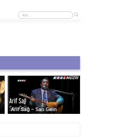
›
Pasaport harç bedelleri nasıl hesaplanır?
Selda Bağcan – Dostu
Arif Sağ – Sarı Gelin
Dostum