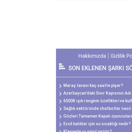
Hakkımızda
Gizlilik P
SON EKLENEN ŞARKI S
Maraş tavası kaç saatte pişer?
Azerbaycan'daki Sınır Kapısının Adı
6500K ışık renginin özellikleri ve kul
Sağlık sektöründe chatbotlar nasıl 
Gözleri Tamamen Kapalı oyuncuları
Evcil balıklar için su sıcaklığı nedir?
Klavyede <= nasıl yazılır?