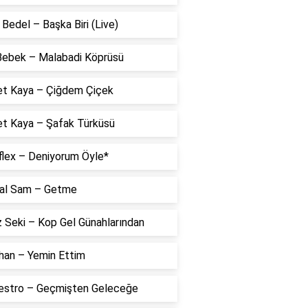
Bedel – Başka Biri (Live)
 Bebek – Malabadi Köprüsü
t Kaya – Çiğdem Çiçek
t Kaya – Şafak Türküsü
flex – Deniyorum Öyle*
al Sam – Getme
 Seki – Kop Gel Günahlarından
han – Yemin Ettim
estro – Geçmişten Geleceğe