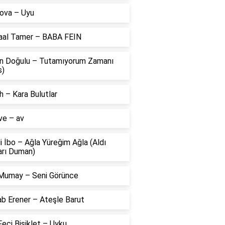
ova – Uyu
aal Tamer – BABA FEIN
n Doğulu – Tutamıyorum Zamanı
s)
 – Kara Bulutlar
ve – av
li İbo – Ağla Yüreğim Ağla (Aldı
arı Duman)
Mumay – Seni Görünce
ab Erener – Ateşle Barut
eci Bisiklet – Uyku