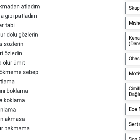
kmadan atladım
Skap
 gibi patladım
Mish
r tabi
r dolu gözlerin
Kena
s sözlerin
(Dan
ri özledin
Ohash
 ölür ümit
a dökmeme sebep
Moti
kutlama
Cimil
ını boklama
Dağl
na koklama
 anlama
Ece 
gün akmasa
Sert
lur bakmama
Son F