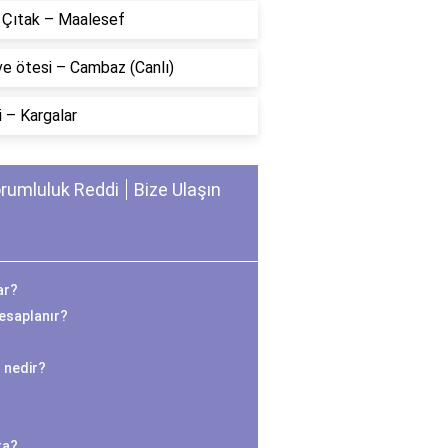
n Çıtak – Maalesef
ve ötesi – Cambaz (Canlı)
 – Kargalar
rumluluk Reddi
Bize Ulaşın
ar?
hesaplanır?
 nedir?
ta?