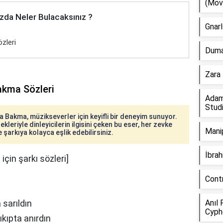
(Mov
zda Neler Bulacaksınız ?
Gnarl
zleri
Duman
Zara 
akma Sözleri
Adam
Stud
 Bakma, müzikseverler için keyifli bir deneyim sunuyor.
kleriyle dinleyicilerin ilgisini çeken bu eser, her zevke
Manip
 şarkıya kolayca eşlik edebilirsiniz.
İbra
çin şarkı sözleri]
Cont
 sarıldın
Anıl 
Cyph
ıkıpta anırdın