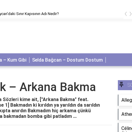
‹
can'daki Sınır Kapısının Adı Nedir?
 – Kum Gibi
Selda Bağcan – Dostum Dostum
ük – Arkana Bakma
S
Sözleri kime ait, ["Arkana Bakma" feat.
Alleg
 1] Bakmadın ki kırıldın ya yarıldın da sarıldın
çıkıpta anırdın Bakmadım hiç arkama çünkü
Athe
 bakmadan bomba gibi patladım ...
Célin