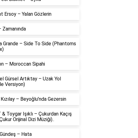
t Ersoy – Yalan Gözlerin
 – Zamanında
na Grande – Side To Side (Phantoms
x)
on – Moroccan Sipahi
l Gürsel Artıktay – Uzak Yol
le Versiyon)
 Kızılay – Beyoğlu'nda Gezersin
 & Toygar Işıklı – Çukurdan Kaçış
Çukur Orijinal Dizi Müziği)..
 Gündeş – Hata