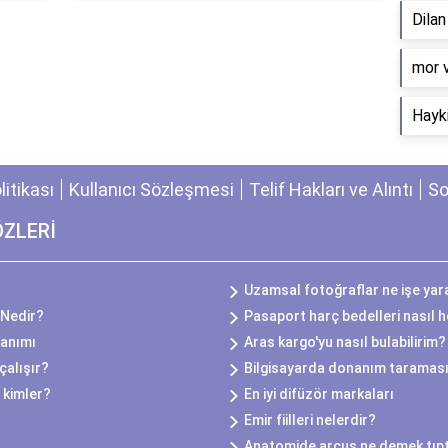
Dila
​mor 
Hayki
olitikası
Kullanıcı Sözleşmesi
Telif Hakları ve Alıntı
So
ÖZLERİ
Uzamsal fotoğraflar ne işe yar
 Nedir?
Pasaport harç bedelleri nasıl 
lanımı
Aras kargo'yu nasıl bulabilirim?
çalışır?
Bilgisayarda donanım taraması
 kimler?
En iyi difüzör markaları
Emir fiilleri nelerdir?
Anatomide arcus ne demek tıp