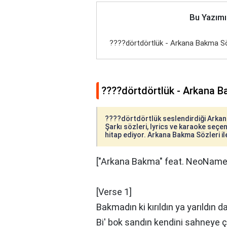
Bu Yazımı
????dörtdörtlük - Arkana Bakma Sö
????dörtdörtlük - Arkana B
????dörtdörtlük seslendirdiği Arkana
Şarkı sözleri, lyrics ve karaoke seçene
hitap ediyor. Arkana Bakma Sözleri ile
["Arkana Bakma" feat. NeoName i
[Verse 1]
Bakmadın ki kırıldın ya yarıldın da
Bi' bok sandın kendini sahneye ç