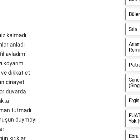
Bülen
Sıla
miz kalmadı
lar anladı
Aria
Remi
fil avladım
yı koyarım
Patr
 ve dikkat et
Günce
an cinayet
(Sing
or duvarda
akta
Ergin
zaman tutmadı
FUAT
tmuşun duymayı
Yok (
ar
Ebru
ün kırıklar