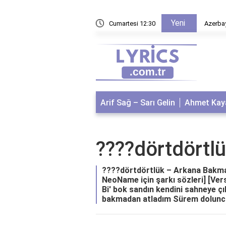
Yeni
ınır Kapısının Adı Nedir?
Cumartesi 12:30
Azerbay
Arif Sağ – Sarı Gelin
Ahmet Kaya
????dörtdörtl
????dörtdörtlük – Arkana Bakma 
NeoName için şarkı sözleri] [Verse
Bi' bok sandın kendini sahneye 
bakmadan atladım Sürem dolunca