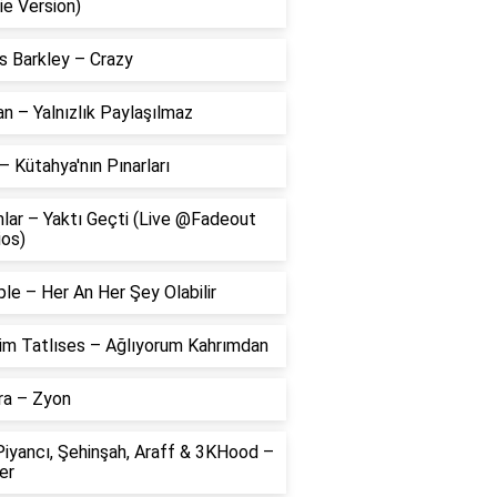
ie Version)
s Barkley – Crazy
 – Yalnızlık Paylaşılmaz
– Kütahya'nın Pınarları
lar – Yaktı Geçti (Live @Fadeout
ios)
le – Her An Her Şey Olabilir
him Tatlıses – Ağlıyorum Kahrımdan
ra – Zyon
Piyancı, Şehinşah, Araff & 3KHood –
er