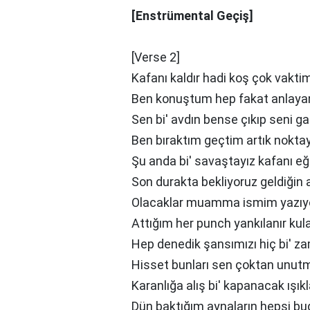
[Enstrümental Geçiş]
[Verse 2]
Kafanı kaldır hadi koş çok vakti
Ben konuştum hep fakat anlayan
Sen bi' avdın bense çıkıp seni ga
Ben bıraktım geçtim artık nokta
Şu anda bi' savaştayız kafanı eğ
Son durakta bekliyoruz geldiğin 
Olacaklar muamma ismim yazıy
Attığım her punch yankılanır kul
Hep denedik şansımızı hiç bi' 
Hisset bunları sen çoktan unu
Karanlığa alış bi' kapanacak ışıkl
Dün baktığım aynaların hepsi bug