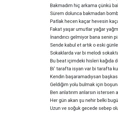
Bakmadım hiç arkama çünkü ba
Sürem dolunca bakmadan bomba
Patlak hecen kaçar hevesin kaça
Fakat yaşar umutlar yağar yağmu
İnandırıcı gelmiyor bana senin pi
Sende kabul et artık o eski günle
Sokaklarda var bi melodi sokakta
Bu beat içimdeki hisleri kağıd
Bi' tarafta isyan var bi tarafta 
Kendin başaramadıysan başkas
Geldiğim yolu bulmak için boşu
Ben anlatırım anlarsın istersen
Her gün akan şu nehir belki bu
Uzun ve soğuk gecede sebep o