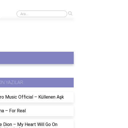
›
Azerbaycan'daki Sınır Kapısının Adı Nedir?
ON YAZILAR
ro Music Official – Küllenen Aşk
na – For Real
e Dion – My Heart Will Go On