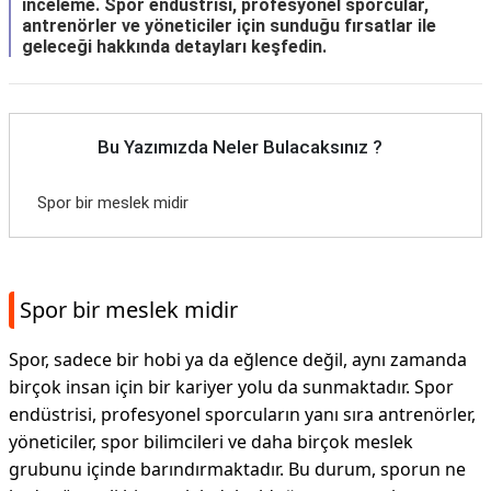
inceleme. Spor endüstrisi, profesyonel sporcular,
antrenörler ve yöneticiler için sunduğu fırsatlar ile
geleceği hakkında detayları keşfedin.
Bu Yazımızda Neler Bulacaksınız ?
Spor bir meslek midir
Spor bir meslek midir
Spor, sadece bir hobi ya da eğlence değil, aynı zamanda
birçok insan için bir kariyer yolu da sunmaktadır. Spor
endüstrisi, profesyonel sporcuların yanı sıra antrenörler,
yöneticiler, spor bilimcileri ve daha birçok meslek
grubunu içinde barındırmaktadır. Bu durum, sporun ne