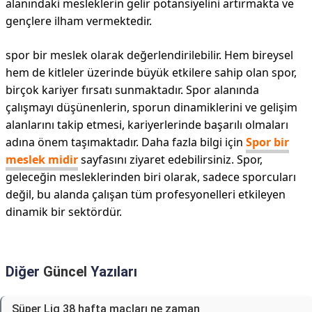
alanındaki mesleklerin gelir potansiyelini artırmakta ve
gençlere ilham vermektedir.
spor bir meslek olarak değerlendirilebilir. Hem bireysel
hem de kitleler üzerinde büyük etkilere sahip olan spor,
birçok kariyer fırsatı sunmaktadır. Spor alanında
çalışmayı düşünenlerin, sporun dinamiklerini ve gelişim
alanlarını takip etmesi, kariyerlerinde başarılı olmaları
adına önem taşımaktadır. Daha fazla bilgi için
Spor bir
meslek midir
sayfasını ziyaret edebilirsiniz. Spor,
geleceğin mesleklerinden biri olarak, sadece sporcuları
değil, bu alanda çalışan tüm profesyonelleri etkileyen
dinamik bir sektördür.
Diğer
Güncel
Yazıları
Süper Lig 38 hafta maçları ne zaman