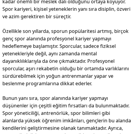
kadar önemli bir meslek dalı olduğunu ortaya koyuyor.
Spor kariyeri, kişisel yeteneklerin yanı sıra disiplin, özveri
ve azim gerektiren bir süreçtir.
Özellikle son yıllarda, sporun popülaritesi artmış, birçok
genç spor alanında profesyonel kariyer yapmayı
hedeflemeye başlamıştır. Sporcular, sadece fiziksel
yetenekleriyle değil, aynı zamanda mental
dayanıklılıklarıyla da öne çıkmaktadır. Profesyonel
sporcular, aşırı rekabetin olduğu bir ortamda varlıklarını
sürdürebilmek için yoğun antrenmanlar yapar ve
beslenme programlarına dikkat ederler.
Bunun yanı sıra, spor alanında kariyer yapmayı
düşünenler için çeşitli eğitim fırsatları da bulunmaktadır.
Spor yöneticiliği, antrenörlük, spor bilimleri gibi
alanlarda yüksek öğrenim imkânları, gençlerin bu alanda
kendilerini geliştirmesine olanak tanımaktadır. Ayrıca,