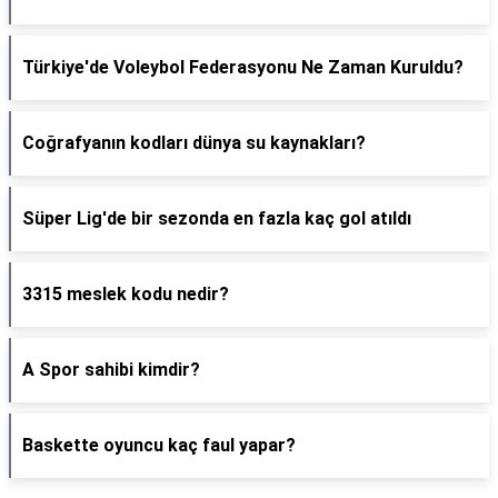
Türkiye'de Voleybol Federasyonu Ne Zaman Kuruldu?
Coğrafyanın kodları dünya su kaynakları?
Süper Lig'de bir sezonda en fazla kaç gol atıldı
3315 meslek kodu nedir?
A Spor sahibi kimdir?
Baskette oyuncu kaç faul yapar?