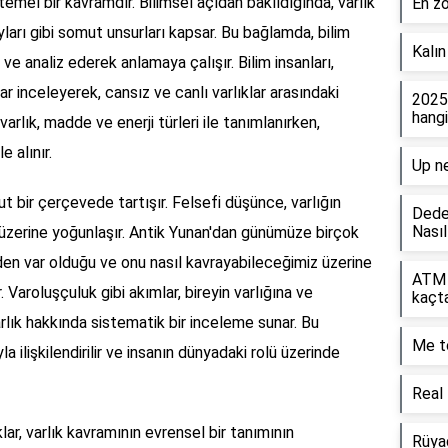
temel bir kavramdır. Bilimsel açıdan bakıldığında, varlık
En zo
yları gibi somut unsurları kapsar. Bu bağlamda, bilim
Kalı
e analiz ederek anlamaya çalışır. Bilim insanları,
 inceleyerek, cansız ve canlı varlıklar arasındaki
2025
hangi
 varlık, madde ve enerji türleri ile tanımlanırken,
 alınır.
Up ne
t bir çerçevede tartışır. Felsefi düşünce, varlığın
Dede
Nasıl
 üzerine yoğunlaşır. Antik Yunan'dan günümüze birçok
eden var olduğu ve onu nasıl kavrayabileceğimiz üzerine
ATM 
Varoluşçuluk gibi akımlar, bireyin varlığına ve
kaçta
rlık hakkında sistematik bir inceleme sunar. Bu
Me t
 ilişkilendirilir ve insanın dünyadaki rolü üzerinde
Real 
klar, varlık kavramının evrensel bir tanımının
Rüya