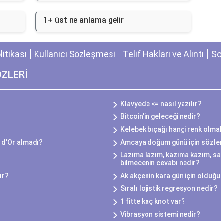
1+ üst ne anlama gelir
olitikası
Kullanıcı Sözleşmesi
Telif Hakları ve Alıntı
So
ÖZLERİ
Klavyede <= nasıl yazılır?
Bitcoin'in geleceği nedir?
Kelebek bıçağı hangi renk olmal
 d'Or almadı?
Amcaya doğum günü için sözle
Lazıma lazım, kazıma kazım, sa
bilmecenin cevabı nedir?
ır?
Ak akçenin kara gün için olduğu 
Sıralı lojistik regresyon nedir?
1 fitte kaç knot var?
Vibrasyon sistemi nedir?