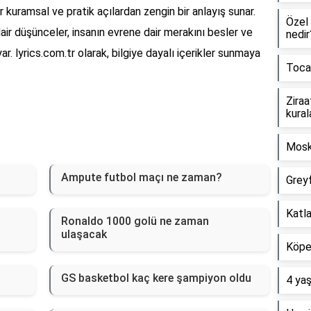
r kuramsal ve pratik açılardan zengin bir anlayış sunar.
Özel 
 dair düşünceler, insanın evrene dair merakını besler ve
nedir
yar. lyrics.com.tr olarak, bilgiye dayalı içerikler sunmaya
Toca 
Ziraa
kural
Mosk
Ampute futbol maçı ne zaman?
Greyf
Katla
Ronaldo 1000 golü ne zaman
ulaşacak
Köpeğ
GS basketbol kaç kere şampiyon oldu
4 yaş