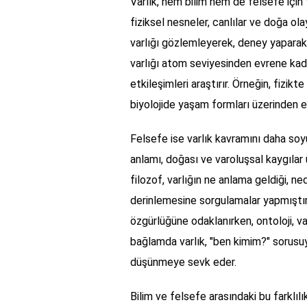
Varlık, hem bilim hem de felsefe için 
fiziksel nesneler, canlılar ve doğa ola
varlığı gözlemleyerek, deney yaparak v
varlığı atom seviyesinden evrene kadar
etkileşimleri araştırır. Örneğin, fizikte
biyolojide yaşam formları üzerinden ele
Felsefe ise varlık kavramını daha soyu
anlamı, doğası ve varoluşsal kaygılar
filozof, varlığın ne anlama geldiği, n
derinlemesine sorgulamalar yapmıştır. 
özgürlüğüne odaklanırken, ontoloji, va
bağlamda varlık, "ben kimim?" sorusuyla
düşünmeye sevk eder.
Bilim ve felsefe arasındaki bu farklılı