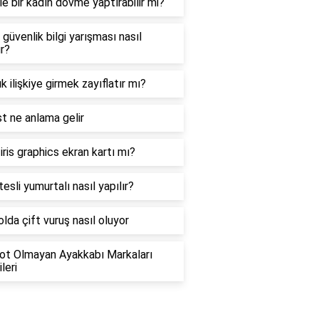
e bir kadın dövme yaptırabilir mi?
 güvenlik bilgi yarışması nasıl
ır?
ık ilişkiye girmek zayıflatır mı?
t ne anlama gelir
 iris graphics ekran kartı mı?
esli yumurtalı nasıl yapılır?
lda çift vuruş nasıl oluyor
ot Olmayan Ayakkabı Markaları
leri