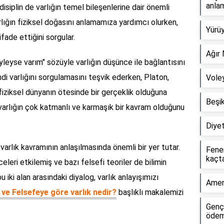
anlam
isiplin de varlığın temel bileşenlerine dair önemli
varlığın fiziksel doğasını anlamamıza yardımcı olurken,
Yürüy
ifade ettiğini sorgular.
Ağır 
leyse varım" sözüyle varlığın düşünce ile bağlantısını
ndi varlığını sorgulamasını teşvik ederken, Platon,
Voley
k, fiziksel dünyanın ötesinde bir gerçeklik olduğuna
Beşi
, varlığın çok katmanlı ve karmaşık bir kavram olduğunu
Diyet
 varlık kavramının anlaşılmasında önemli bir yer tutar.
Fene
kaçta
celeri etkilemiş ve bazı felsefi teoriler de bilimin
u iki alan arasındaki diyalog, varlık anlayışımızı
Ameri
 ve Felsefeye göre varlık nedir?
başlıklı makalemizi
Gençl
ödem