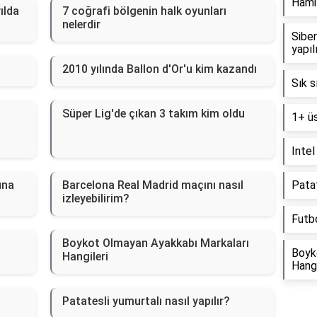
Hamil
ılda
7 coğrafi bölgenin halk oyunları
nelerdir
Siber
yapıl
2010 yılında Ballon d'Or'u kim kazandı
Sık s
Süper Lig'de çıkan 3 takım kim oldu
1+ üs
Intel
una
Barcelona Real Madrid maçını nasıl
Patat
izleyebilirim?
Futbo
n
Boykot Olmayan Ayakkabı Markaları
Boyk
Hangileri
Hangi
Patatesli yumurtalı nasıl yapılır?