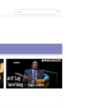
›
Anatomide arcus ne demek tıpta?
Selda Bağcan – Dostu
Arif Sağ – Sarı Gelin
Dostum