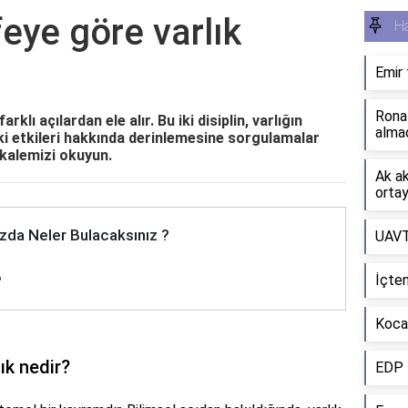
feye göre varlık
H
Emir f
Rona
rklı açılardan ele alır. Bu iki disiplin, varlığın
alma
ki etkileri hakkında derinlemesine sorgulamalar
akalemizi okuyun.
Ak ak
ortay
zda Neler Bulacaksınız ?
UAVT
İçte
?
Kocae
ık nedir?
EDP 