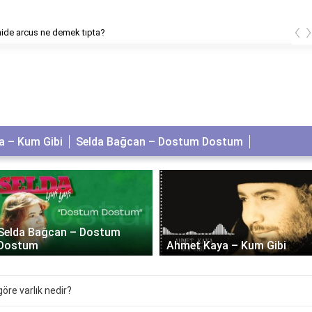
‹
ide arcus ne demek tıpta?
 – Kum Gibi
Selda Bağcan – Dostum Dostum
Selda Bağcan – Dostum
Dostum
Ahmet Kaya – Kum Gibi
öre varlık nedir?