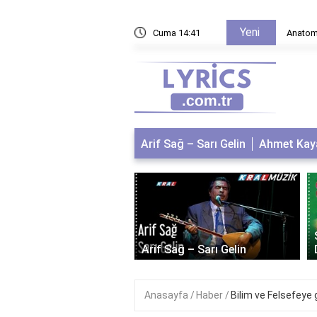
Yeni
ne demek tıpta?
Cuma 14:41
Anatom
Arif Sağ – Sarı Gelin
Ahmet Kaya
 Kaya – Kum Gibi
Arif Sağ – Sarı Gelin
Anasayfa
Haber
Bilim ve Felsefeye g