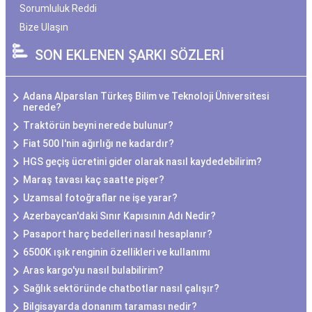
Sorumluluk Reddi
Bize Ulaşın
SON EKLENEN ŞARKI SÖZLERİ
Adana Alparslan Türkeş Bilim ve Teknoloji Üniversitesi
nerede?
Traktörün beyni nerede bulunur?
Fiat 500 l'nin ağırlığı ne kadardır?
HGS geçiş ücretini gider olarak nasıl kaydedebilirim?
Maraş tavası kaç saatte pişer?
Uzamsal fotoğraflar ne işe yarar?
Azerbaycan'daki Sınır Kapısının Adı Nedir?
Pasaport harç bedelleri nasıl hesaplanır?
6500K ışık renginin özellikleri ve kullanımı
Aras kargo'yu nasıl bulabilirim?
Sağlık sektöründe chatbotlar nasıl çalışır?
Bilgisayarda donanım taraması nedir?