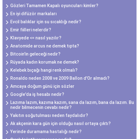
Gözleri Tamamen Kapalı oyuncuları kimler?
En iyi difüzör markaları
Evcil balıklar için su sıcaklığı nedir?
Emir fiilleri nelerdir?
Klavyede <= nasıl yazılır?
Anatomide arcus ne demek tıpta?
Bitcoin'in geleceği nedir?
Rüyada kadın korumak ne demek?
Kelebek bıçağı hangi renk olmalı?
Ronaldo neden 2008 ve 2009 Ballon d'Or almadı?
Amcaya doğum günü için sözler
Google'da iş hesabı nedir?
Lazıma lazım, kazıma kazım, sana da lazım, bana da lazım. Bu
nedir bilmecenin cevabı nedir?
Yakıtın soğutulması neden faydalıdır?
Ak akçenin kara gün için olduğu nasıl ortaya çıktı?
Yerinde duramama hastalığı nedir?