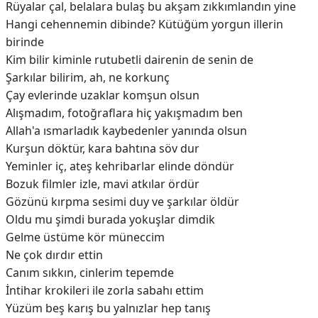
Rüyalar çal, belalara bulaş bu akşam zıkkımlandın yine
Hangi cehennemin dibinde? Kütüğüm yorgun illerin
birinde
Kim bilir kiminle rutubetli dairenin de senin de
Şarkılar bilirim, ah, ne korkunç
Çay evlerinde uzaklar komşun olsun
Alışmadım, fotoğraflara hiç yakışmadım ben
Allah'a ısmarladık kaybedenler yanında olsun
Kurşun döktür, kara bahtına söv dur
Yeminler iç, ateş kehribarlar elinde döndür
Bozuk filmler izle, mavi atkılar ördür
Gözünü kırpma sesimi duy ve şarkılar öldür
Oldu mu şimdi burada yokuşlar dimdik
Gelme üstüme kör müneccim
Ne çok dırdır ettin
Canım sıkkın, cinlerim tepemde
İntihar krokileri ile zorla sabahı ettim
Yüzüm beş karış bu yalnızlar hep tanış