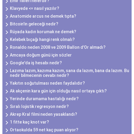
Emir fiilleri nelerdir?
Klavyede <= nasıl yazılır?
Anatomide arcus ne demek tıpta?
Bitcoin'in geleceği nedir?
Rüyada kadın korumak ne demek?
Kelebek bıçağı hangi renk olmalı?
Ronaldo neden 2008 ve 2009 Ballon d'Or almadı?
Amcaya doğum günü için sözler
Google'da iş hesabı nedir?
Lazıma lazım, kazıma kazım, sana da lazım, bana da lazım. Bu
nedir bilmecenin cevabı nedir?
Yakıtın soğutulması neden faydalıdır?
Ak akçenin kara gün için olduğu nasıl ortaya çıktı?
Yerinde duramama hastalığı nedir?
Sıralı lojistik regresyon nedir?
Akrep Kral filmi neden yasaklandı?
1 fitte kaç knot var?
Ortaokulda 59 net kaç puan alıyor?