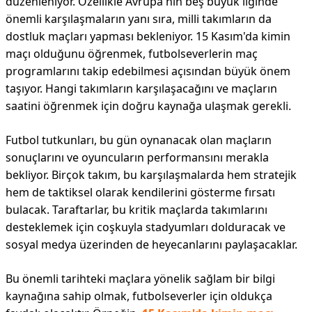
düzenleniyor. Özellikle Avrupa'nın beş büyük liginde
önemli karşılaşmaların yanı sıra, milli takımların da
dostluk maçları yapması bekleniyor. 15 Kasım'da kimin
maçı olduğunu öğrenmek, futbolseverlerin maç
programlarını takip edebilmesi açısından büyük önem
taşıyor. Hangi takımların karşılaşacağını ve maçların
saatini öğrenmek için doğru kaynağa ulaşmak gerekli.
Futbol tutkunları, bu gün oynanacak olan maçların
sonuçlarını ve oyuncuların performansını merakla
bekliyor. Birçok takım, bu karşılaşmalarda hem stratejik
hem de taktiksel olarak kendilerini gösterme fırsatı
bulacak. Taraftarlar, bu kritik maçlarda takımlarını
desteklemek için coşkuyla stadyumları dolduracak ve
sosyal medya üzerinden de heyecanlarını paylaşacaklar.
Bu önemli tarihteki maçlara yönelik sağlam bir bilgi
kaynağına sahip olmak, futbolseverler için oldukça