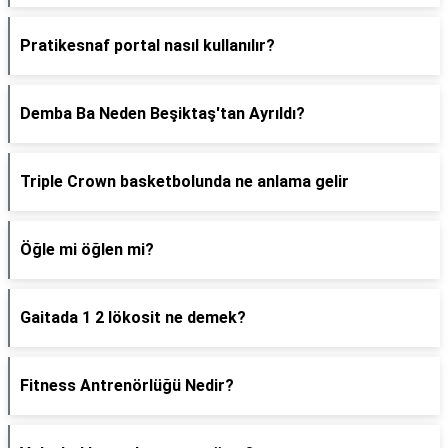
Pratikesnaf portal nasıl kullanılır?
Demba Ba Neden Beşiktaş'tan Ayrıldı?
Triple Crown basketbolunda ne anlama gelir
Öğle mi öğlen mi?
Gaitada 1 2 lökosit ne demek?
Fitness Antrenörlüğü Nedir?