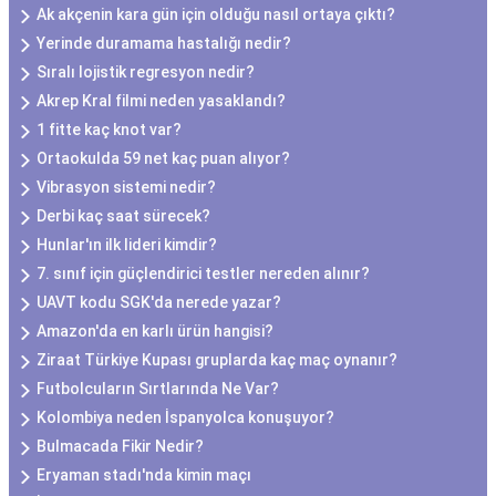
Ak akçenin kara gün için olduğu nasıl ortaya çıktı?
Yerinde duramama hastalığı nedir?
Sıralı lojistik regresyon nedir?
Akrep Kral filmi neden yasaklandı?
1 fitte kaç knot var?
Ortaokulda 59 net kaç puan alıyor?
Vibrasyon sistemi nedir?
Derbi kaç saat sürecek?
Hunlar'ın ilk lideri kimdir?
7. sınıf için güçlendirici testler nereden alınır?
UAVT kodu SGK'da nerede yazar?
Amazon'da en karlı ürün hangisi?
Ziraat Türkiye Kupası gruplarda kaç maç oynanır?
Futbolcuların Sırtlarında Ne Var?
Kolombiya neden İspanyolca konuşuyor?
Bulmacada Fikir Nedir?
Eryaman stadı'nda kimin maçı