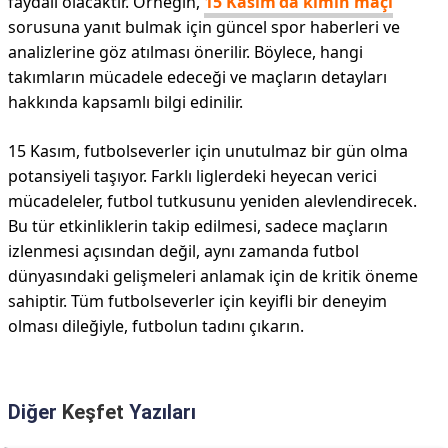
faydalı olacaktır. Örneğin,
15 Kasım'da kimin maçı
sorusuna yanıt bulmak için güncel spor haberleri ve
analizlerine göz atılması önerilir. Böylece, hangi
takımların mücadele edeceği ve maçların detayları
hakkında kapsamlı bilgi edinilir.
15 Kasım, futbolseverler için unutulmaz bir gün olma
potansiyeli taşıyor. Farklı liglerdeki heyecan verici
mücadeleler, futbol tutkusunu yeniden alevlendirecek.
Bu tür etkinliklerin takip edilmesi, sadece maçların
izlenmesi açısından değil, aynı zamanda futbol
dünyasındaki gelişmeleri anlamak için de kritik öneme
sahiptir. Tüm futbolseverler için keyifli bir deneyim
olması dileğiyle, futbolun tadını çıkarın.
Diğer
Keşfet
Yazıları