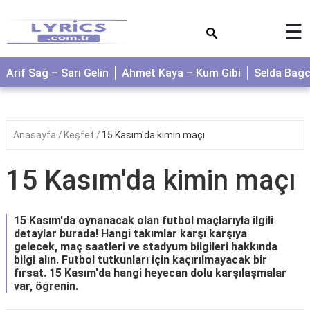
×
☰
Arif Sağ – Sarı Gelin
Ahmet Kaya – Kum Gibi
Selda Bağ
Anasayfa
Keşfet
15 Kasım'da kimin maçı
15 Kasım'da kimin maçı
15 Kasım'da oynanacak olan futbol maçlarıyla ilgili
detaylar burada! Hangi takımlar karşı karşıya
gelecek, maç saatleri ve stadyum bilgileri hakkında
bilgi alın. Futbol tutkunları için kaçırılmayacak bir
fırsat. 15 Kasım'da hangi heyecan dolu karşılaşmalar
var, öğrenin.