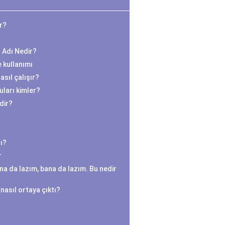
ır?
n Adı Nedir?
e kullanımı
sıl çalışır?
ları kimler?
edir?
ı?
r
na da lazım, bana da lazım. Bu nedir
nasıl ortaya çıktı?