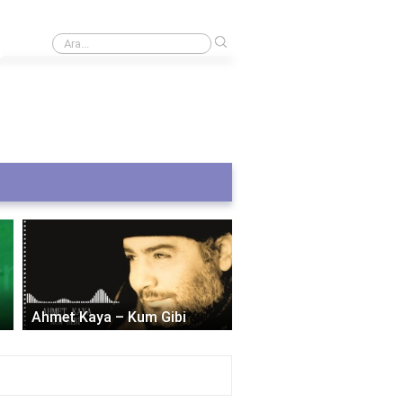
›
HGS geçiş ücretini gider olarak nasıl kaydedebilirim?
Ahmet Kaya – Kum Gibi
Arif Sağ – Sarı Gelin