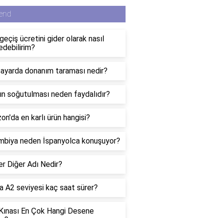
end
eçiş ücretini gider olarak nasıl
debilirim?
sayarda donanım taraması nedir?
ın soğutulması neden faydalıdır?
n'da en karlı ürün hangisi?
mbiya neden İspanyolca konuşuyor?
er Diğer Adı Nedir?
 A2 seviyesi kaç saat sürer?
 Kınası En Çok Hangi Desene