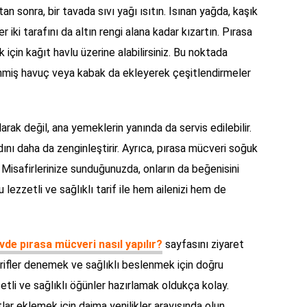
an sonra, bir tavada sıvı yağı ısıtın. Isınan yağda, kaşık
iki tarafını da altın rengi alana kadar kızartın. Pırasa
 için kağıt havlu üzerine alabilirsiniz. Bu noktada
lenmiş havuç veya kabak da ekleyerek çeşitlendirmeler
rak değil, ana yemeklerin yanında da servis edilebilir.
dını daha da zenginleştirir. Ayrıca, pırasa mücveri soğuk
r. Misafirlerinize sunduğunuzda, onların da beğenisini
 lezzetli ve sağlıklı tarif ile hem ailenizi hem de
vde pırasa mücveri nasıl yapılır?
sayfasını ziyaret
tarifler denemek ve sağlıklı beslenmek için doğru
zzetli ve sağlıklı öğünler hazırlamak oldukça kolay.
lar eklemek için daima yenilikler arayışında olun.