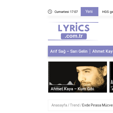
Yeni
lığı ne kadardır?
Cumartesi 17:07
HGS geç
Arif Sağ – Sarı Gelin
Ahmet Kaya
 Bağcan – Dostum
um
Ahmet Kaya – Kum Gibi
Anasayfa
Trend
Evde Pırasa Mücveri