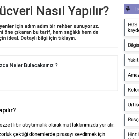
cveri Nasıl Yapılır?
Tr
HGS g
enler için adım adım bir rehber sunuyoruz.
kayde
ni öne çıkaran bu tarif, hem sağlıklı hem de
n ideal. Detaylı bilgi için tıklayın.
Bilgi
Yakıt
zda Neler Bulacaksınız ?
Amazo
Kolo
Ürtik
pılır?
Rusça
zzetli bir atıştırmalık olarak mutfaklarımızda yer alır.
orluk çektiği dönemlerde pırasayı sevdirmek için
Hint