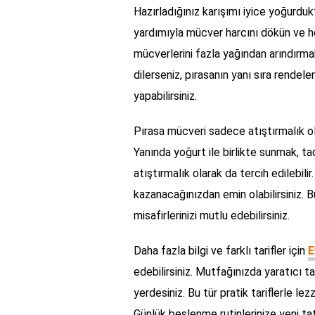
Hazırladığınız karışımı iyice yoğurdukt
yardımıyla mücver harcını dökün ve her 
mücverlerini fazla yağından arındırmak
dilerseniz, pırasanın yanı sıra rende
yapabilirsiniz.
Pırasa mücveri sadece atıştırmalık ola
Yanında yoğurt ile birlikte sunmak, ta
atıştırmalık olarak da tercih edilebili
kazanacağınızdan emin olabilirsiniz. Bu
misafirlerinizi mutlu edebilirsiniz.
Daha fazla bilgi ve farklı tarifler için
E
edebilirsiniz. Mutfağınızda yaratıcı 
yerdesiniz. Bu tür pratik tariflerle le
Günlük beslenme rutinlerinize yeni tat