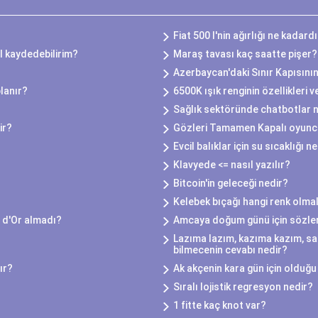
Fiat 500 l'nin ağırlığı ne kadard
l kaydedebilirim?
Maraş tavası kaç saatte pişer?
Azerbaycan'daki Sınır Kapısını
lanır?
6500K ışık renginin özellikleri v
Sağlık sektöründe chatbotlar na
ir?
Gözleri Tamamen Kapalı oyuncu
Evcil balıklar için su sıcaklığı n
Klavyede <= nasıl yazılır?
Bitcoin'in geleceği nedir?
Kelebek bıçağı hangi renk olmal
 d'Or almadı?
Amcaya doğum günü için sözle
Lazıma lazım, kazıma kazım, sa
bilmecenin cevabı nedir?
ır?
Ak akçenin kara gün için olduğu 
Sıralı lojistik regresyon nedir?
1 fitte kaç knot var?