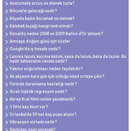
Anatomide arcus ne demek tıpta?
Bitcoin'in geleceği nedir?
Rüyada kadın korumak ne demek?
Kelebek bıçağı hangi renk olmalı?
Ronaldo neden 2008 ve 2009 Ballon d'Or almadı?
Amcaya doğum günü için sözler
Google'da iş hesabı nedir?
Lazıma lazım, kazıma kazım, sana da lazım, bana da lazım. Bu
nedir bilmecenin cevabı nedir?
Yakıtın soğutulması neden faydalıdır?
Ak akçenin kara gün için olduğu nasıl ortaya çıktı?
Yerinde duramama hastalığı nedir?
Sıralı lojistik regresyon nedir?
Akrep Kral filmi neden yasaklandı?
1 fitte kaç knot var?
Ortaokulda 59 net kaç puan alıyor?
Vibrasyon sistemi nedir?
Derbi kaç saat sürecek?