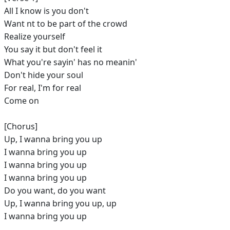
All I know is you don't
Want nt to be part of the crowd
Realize yourself
You say it but don't feel it
What you're sayin' has no meanin'
Don't hide your soul
For real, I'm for real
Come on
[Chorus]
Up, I wanna bring you up
I wanna bring you up
I wanna bring you up
I wanna bring you up
Do you want, do you want
Up, I wanna bring you up, up
I wanna bring you up