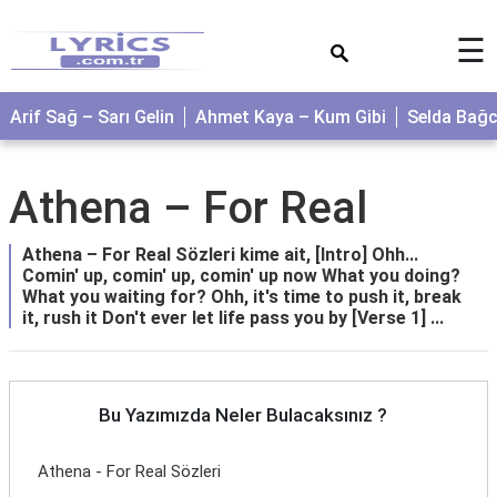
×
☰
Arif Sağ – Sarı Gelin
Ahmet Kaya – Kum Gibi
Selda Bağ
Athena – For Real
Athena – For Real Sözleri kime ait, [Intro] Ohh...
Comin' up, comin' up, comin' up now What you doing?
What you waiting for? Ohh, it's time to push it, break
it, rush it Don't ever let life pass you by [Verse 1] ...
Bu Yazımızda Neler Bulacaksınız ?
Athena - For Real Sözleri