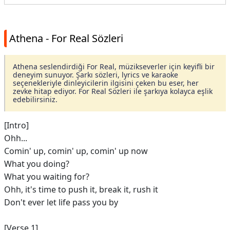
Athena - For Real Sözleri
Athena seslendirdiği For Real, müzikseverler için keyifli bir
deneyim sunuyor. Şarkı sözleri, lyrics ve karaoke
seçenekleriyle dinleyicilerin ilgisini çeken bu eser, her
zevke hitap ediyor. For Real Sözleri ile şarkıya kolayca eşlik
edebilirsiniz.
[Intro]
Ohh...
Comin' up, comin' up, comin' up now
What you doing?
What you waiting for?
Ohh, it's time to push it, break it, rush it
Don't ever let life pass you by
[Verse 1]