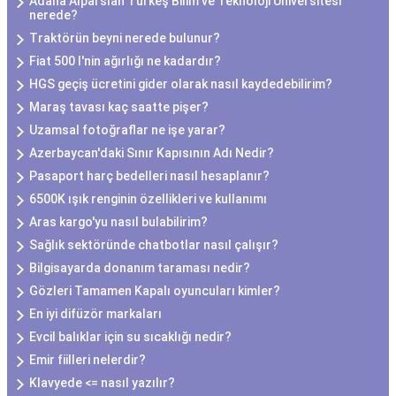
Adana Alparslan Türkeş Bilim ve Teknoloji Üniversitesi
nerede?
Traktörün beyni nerede bulunur?
Fiat 500 l'nin ağırlığı ne kadardır?
HGS geçiş ücretini gider olarak nasıl kaydedebilirim?
Maraş tavası kaç saatte pişer?
Uzamsal fotoğraflar ne işe yarar?
Azerbaycan'daki Sınır Kapısının Adı Nedir?
Pasaport harç bedelleri nasıl hesaplanır?
6500K ışık renginin özellikleri ve kullanımı
Aras kargo'yu nasıl bulabilirim?
Sağlık sektöründe chatbotlar nasıl çalışır?
Bilgisayarda donanım taraması nedir?
Gözleri Tamamen Kapalı oyuncuları kimler?
En iyi difüzör markaları
Evcil balıklar için su sıcaklığı nedir?
Emir fiilleri nelerdir?
Klavyede <= nasıl yazılır?