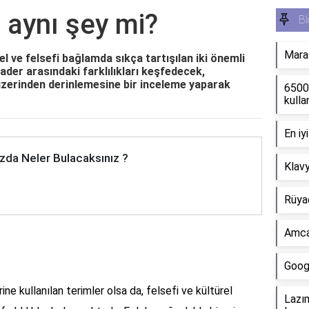
 aynı şey mi?
Bl
Maraş
el ve felsefi bağlamda sıkça tartışılan iki önemli
kader arasındaki farklılıkları keşfedecek,
 üzerinden derinlemesine bir inceleme yaparak
6500K
kulla
En iy
zda Neler Bulacaksınız ?
Klavy
Rüya
Amca
Googl
rine kullanılan terimler olsa da, felsefi ve kültürel
Lazım