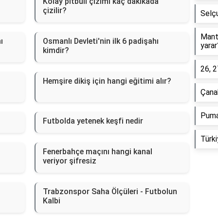
Kolay pitbull çizimi kaç dakikada
çizilir?
Selçu
Manta
ı
Osmanlı Devleti'nin ilk 6 padişahı
yarar
kimdir?
26, 2
Hemşire dikiş için hangi eğitimi alır?
Çana
Puma
Futbolda yetenek keşfi nedir
Türk
Fenerbahçe maçını hangi kanal
veriyor şifresiz
Trabzonspor Saha Ölçüleri - Futbolun
Kalbi