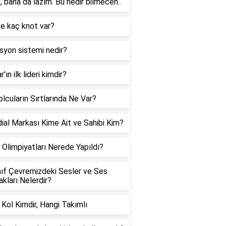
, bana da lazım. Bu nedir bilmecen..
te kaç knot var?
syon sistemi nedir?
'ın ilk lideri kimdir?
lcuların Sırtlarında Ne Var?
al Markası Kime Ait ve Sahibi Kim?
Olimpiyatları Nerede Yapıldı?
nıf Çevremizdeki Sesler ve Ses
kları Nelerdir?
 Kol Kimdir, Hangi Takımlı