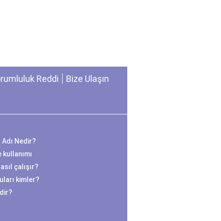
rumluluk Reddi
Bize Ulaşın
n Adı Nedir?
e kullanımı
sıl çalışır?
ları kimler?
edir?