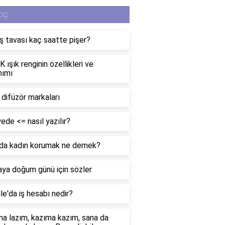
og
 tavası kaç saatte pişer?
 ışık renginin özellikleri ve
nımı
i difüzör markaları
ede <= nasıl yazılır?
da kadın korumak ne demek?
ya doğum günü için sözler
e'da iş hesabı nedir?
a lazım, kazıma kazım, sana da