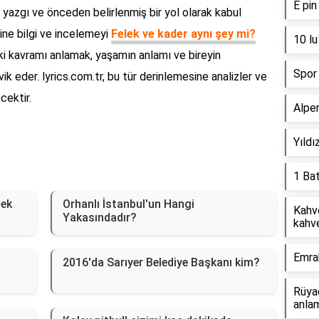
E pin
 yazgı ve önceden belirlenmiş bir yol olarak kabul
ine bilgi ve incelemeyi
Felek ve kader aynı şey mi?
10 lu
 iki kavramı anlamak, yaşamın anlamı ve bireyin
Spor 
k eder. lyrics.com.tr, bu tür derinlemesine analizler ve
cektir.
Alper
Yıldı
1 Ba
mek
Orhanlı İstanbul'un Hangi
Kahv
Yakasındadır?
kahve
Emra
2016'da Sarıyer Belediye Başkanı kim?
Rüyad
anlam