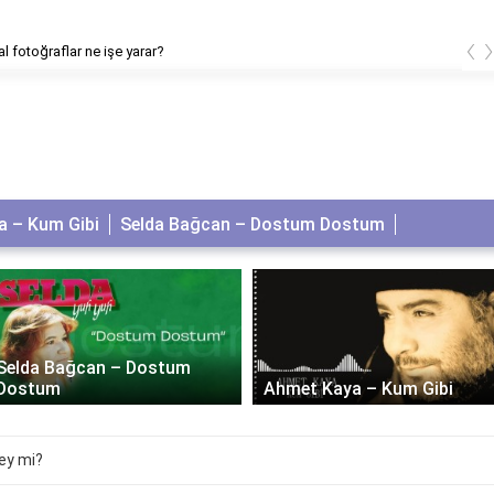
‹
 fotoğraflar ne işe yarar?
 – Kum Gibi
Selda Bağcan – Dostum Dostum
Selda Bağcan – Dostum
Dostum
Ahmet Kaya – Kum Gibi
şey mi?