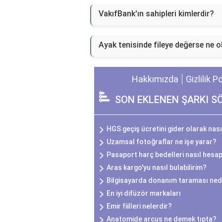
VakıfBank'ın sahipleri kimlerdir?
Ayak tenisinde fileye değerse ne o
Hakkımızda
Gizlilik P
SON EKLENEN ŞARKI S
HGS geçiş ücretini gider olarak nası
Uzamsal fotoğraflar ne işe yarar?
Pasaport harç bedelleri nasıl hesap
Aras kargo'yu nasıl bulabilirim?
Bilgisayarda donanım taraması ned
En iyi difüzör markaları
Emir fiilleri nelerdir?
Anatomide arcus ne demek tıpta?