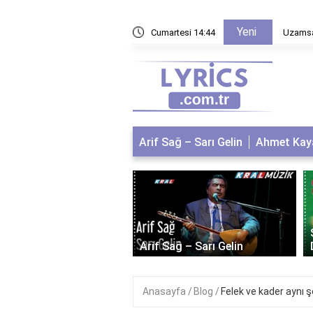
Yeni
ar ne işe yarar?
Cumartesi 14:44
Uzamsal
Arif Sağ – Sarı Gelin
Ahmet Kaya
 Kaya – Kum Gibi
Arif Sağ – Sarı Gelin
Anasayfa
Blog
Felek ve kader aynı 