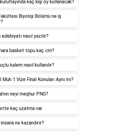
urultayında kaç kişi oy kullanacak?
akültesi Biyoloji Bölümü ne iş
r?
 edebiyatı nasıl yazılır?
mara basket topu kaç cm?
uçlu kalem nasıl kullanılır?
 Muh 1 Vize Final Konuları Aynı mı?
a'nın neyi meşhur PNG?
ette kaç uzatma var
insana ne kazandırır?