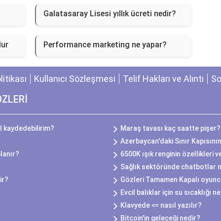
Galatasaray Lisesi yıllık ücreti nedir?
lur
Performance marketing ne yapar?
olitikası
Kullanıcı Sözleşmesi
Telif Hakları ve Alıntı
So
ÖZLERİ
l kaydedebilirim?
Maraş tavası kaç saatte pişer?
Azerbaycan'daki Sınır Kapısını
lanır?
6500K ışık renginin özellikleri v
Sağlık sektöründe chatbotlar na
ir?
Gözleri Tamamen Kapalı oyuncu
Evcil balıklar için su sıcaklığı n
Klavyede <= nasıl yazılır?
Bitcoin'in geleceği nedir?