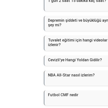
1 gün 2 saat 15 dakika kaç saat?
Depremin şiddeti ve büyüklüğü ayn
şey mi?
Tuvalet eğitimi için hangi videolar
izlenir?
Cevizli'ye Hangi Yoldan Gidilir?
NBA All-Star nasıl izlerim?
Futbol CMF nedir