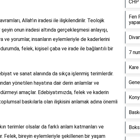
CHP k
Fen F
mları, Allah’ın iradesi ile ilişkilendirilir. Teolojik
yapa
er şeyin onun iradesi altında gerçekleşmesi anlayışı,
Divan
a ve yorumlar, insanların eylemleriyle de kaderlerini
durumda, felek, kişisel çaba ve irade ile bağlantılı bir
7 nu
Kare 
biyat ve sanat alanında da sıkça işlenmiş terimlerdir.
Genel
fından yönetilen hayatına dair derin anlamlar ve
ndürmeyi amaçlar. Edebiyatımızda, felek ve kaderin
Kony
toplumsal baskılarla olan ilişkisini anlamak adına önemli
Bask
akın terimler olsalar da farklı anlam katmanları ve
Boks 
. Felek, bireyin eylemleriyle şekillenen bir yaşam