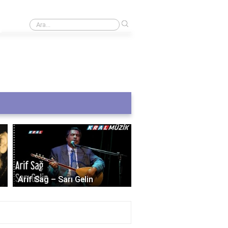
›
Uzamsal fotoğraflar ne işe yarar?
Selda Bağcan – Dostu
Arif Sağ – Sarı Gelin
Dostum