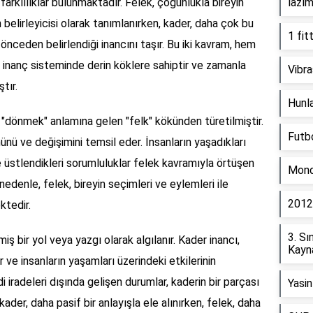
farklılıklar bulunmaktadır. Felek, çoğunlukla bireyin
lazım
belirleyicisi olarak tanımlanırken, kader, daha çok bu
1 fit
n önceden belirlendiği inancını taşır. Bu iki kavram, hem
 inanç sisteminde derin köklere sahiptir ve zamanla
Vibra
tır.
Hunlar
, "dönmek" anlamına gelen "felk" kökünden türetilmiştir.
Futbo
ü ve değişimini temsil eder. İnsanların yaşadıkları
ve üstlendikleri sorumluluklar felek kavramıyla örtüşen
Mondi
 nedenle, felek, bireyin seçimleri ve eylemleri ile
2012 
ktedir.
3. Sı
ş bir yol veya yazgı olarak algılanır. Kader inancı,
Kayna
r ve insanların yaşamları üzerindeki etkilerinin
di iradeleri dışında gelişen durumlar, kaderin bir parçası
Yasin
kader, daha pasif bir anlayışla ele alınırken, felek, daha