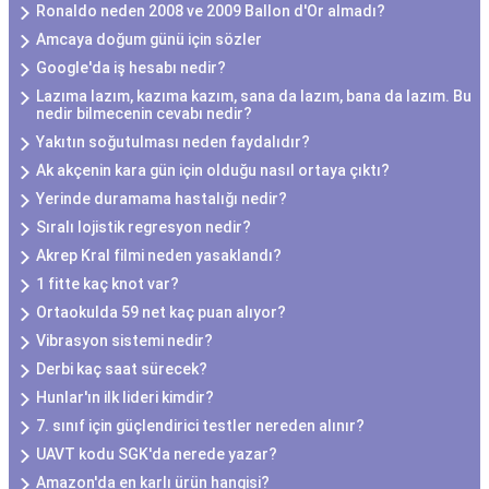
Ronaldo neden 2008 ve 2009 Ballon d'Or almadı?
Amcaya doğum günü için sözler
Google'da iş hesabı nedir?
Lazıma lazım, kazıma kazım, sana da lazım, bana da lazım. Bu
nedir bilmecenin cevabı nedir?
Yakıtın soğutulması neden faydalıdır?
Ak akçenin kara gün için olduğu nasıl ortaya çıktı?
Yerinde duramama hastalığı nedir?
Sıralı lojistik regresyon nedir?
Akrep Kral filmi neden yasaklandı?
1 fitte kaç knot var?
Ortaokulda 59 net kaç puan alıyor?
Vibrasyon sistemi nedir?
Derbi kaç saat sürecek?
Hunlar'ın ilk lideri kimdir?
7. sınıf için güçlendirici testler nereden alınır?
UAVT kodu SGK'da nerede yazar?
Amazon'da en karlı ürün hangisi?