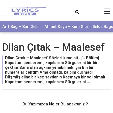
×
☰
Arif Sağ – Sarı Gelin
Ahmet Kaya – Kum Gibi
Selda Bağ
Dilan Çıtak – Maalesef
Dilan Çıtak – Maalesef Sözleri kime ait, [1. Bölüm]
Kapattım penceremi, kapılarımı Sürgülerini bir bir
çektim Sana olan aşkımı yenebilmek için Bin bir
numaralar çektim Ama olmadı, kalbim durmadı
Düşmüş eline bir kez sevdanın Kaçmaya bir yol olmalı
Kapattım penceremi, kapılarımı Sürgülerini ...
Bu Yazımızda Neler Bulacaksınız ?