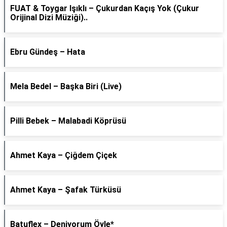
FUAT & Toygar Işıklı – Çukurdan Kaçış Yok (Çukur
Orijinal Dizi Müziği)..
Ebru Gündeş – Hata
Mela Bedel – Başka Biri (Live)
Pilli Bebek – Malabadi Köprüsü
Ahmet Kaya – Çiğdem Çiçek
Ahmet Kaya – Şafak Türküsü
Batuflex – Deniyorum Öyle*