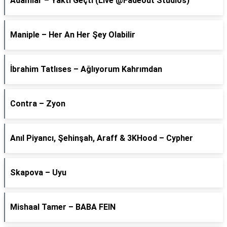
Adamlar – Yaktı Geçti (Live @Fadeout Studios)
Maniple – Her An Her Şey Olabilir
İbrahim Tatlıses – Ağlıyorum Kahrımdan
Contra – Zyon
Anıl Piyancı, Şehinşah, Araff & 3KHood – Cypher
Skapova – Uyu
Mishaal Tamer – BABA FEIN