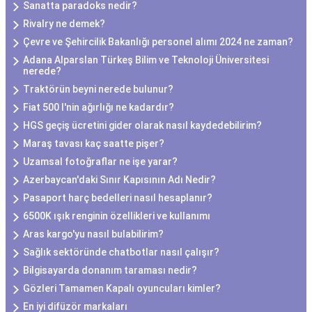
Sanatta paradoks nedir?
Rivalry ne demek?
Çevre ve Şehircilik Bakanlığı personel alımı 2024 ne zaman?
Adana Alparslan Türkeş Bilim ve Teknoloji Üniversitesi
nerede?
Traktörün beyni nerede bulunur?
Fiat 500 l'nin ağırlığı ne kadardır?
HGS geçiş ücretini gider olarak nasıl kaydedebilirim?
Maraş tavası kaç saatte pişer?
Uzamsal fotoğraflar ne işe yarar?
Azerbaycan'daki Sınır Kapısının Adı Nedir?
Pasaport harç bedelleri nasıl hesaplanır?
6500K ışık renginin özellikleri ve kullanımı
Aras kargo'yu nasıl bulabilirim?
Sağlık sektöründe chatbotlar nasıl çalışır?
Bilgisayarda donanım taraması nedir?
Gözleri Tamamen Kapalı oyuncuları kimler?
En iyi difüzör markaları