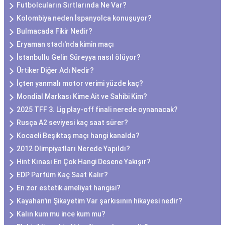
Futbolcuların Sırtlarında Ne Var?
Kolombiya neden İspanyolca konuşuyor?
Bulmacada Fikir Nedir?
Eryaman stadı'nda kimin maçı
İstanbullu Gelin Süreyya nasıl ölüyor?
Ürtiker Diğer Adı Nedir?
İçten yanmalı motor verimi yüzde kaç?
Mondial Markası Kime Ait ve Sahibi Kim?
2025 TFF 3. Lig play-off finali nerede oynanacak?
Rusça A2 seviyesi kaç saat sürer?
Kocaeli Beşiktaş maçı hangi kanalda?
2012 Olimpiyatları Nerede Yapıldı?
Hint Kınası En Çok Hangi Desene Yakışır?
EDP Parfüm Kaç Saat Kalır?
En zor estetik ameliyat hangisi?
Kayahan'ın Şikayetim Var şarkısının hikayesi nedir?
Kalın kum mu ince kum mu?