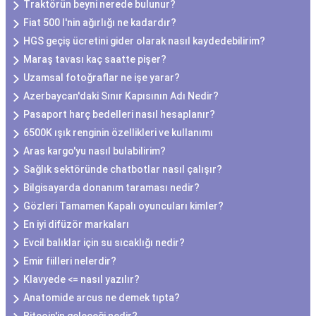
Traktörün beyni nerede bulunur?
Fiat 500 l'nin ağırlığı ne kadardır?
HGS geçiş ücretini gider olarak nasıl kaydedebilirim?
Maraş tavası kaç saatte pişer?
Uzamsal fotoğraflar ne işe yarar?
Azerbaycan'daki Sınır Kapısının Adı Nedir?
Pasaport harç bedelleri nasıl hesaplanır?
6500K ışık renginin özellikleri ve kullanımı
Aras kargo'yu nasıl bulabilirim?
Sağlık sektöründe chatbotlar nasıl çalışır?
Bilgisayarda donanım taraması nedir?
Gözleri Tamamen Kapalı oyuncuları kimler?
En iyi difüzör markaları
Evcil balıklar için su sıcaklığı nedir?
Emir fiilleri nelerdir?
Klavyede <= nasıl yazılır?
Anatomide arcus ne demek tıpta?