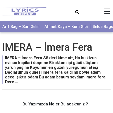
×
☰
Arif Sağ – Sarı Gelin
Ahmet Kaya – Kum Gibi
Selda Bağ
IMERA – İmera Fera
IMERA – İmera Fera Sözleri kime ait, Ha bu kizun
evinun kapilari döşeme Biraktum işi gücü düştum
yarun peşine Köyümun en güzeli yüreğumun ateşi
Dağlarumun güneşi imera fera Kaldi mi böyle adam
gece ışıktır odam Bu adam benum sevdam imera fera
Dere ...
Bu Yazımızda Neler Bulacaksınız ?