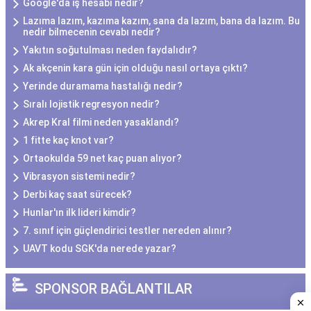
Google'da iş hesabı nedir?
Lazıma lazım, kazıma kazım, sana da lazım, bana da lazım. Bu
nedir bilmecenin cevabı nedir?
Yakıtın soğutulması neden faydalıdır?
Ak akçenin kara gün için olduğu nasıl ortaya çıktı?
Yerinde duramama hastalığı nedir?
Sıralı lojistik regresyon nedir?
Akrep Kral filmi neden yasaklandı?
1 fitte kaç knot var?
Ortaokulda 59 net kaç puan alıyor?
Vibrasyon sistemi nedir?
Derbi kaç saat sürecek?
Hunlar'ın ilk lideri kimdir?
7. sınıf için güçlendirici testler nereden alınır?
UAVT kodu SGK'da nerede yazar?
SPONSOR BAĞLANTILAR