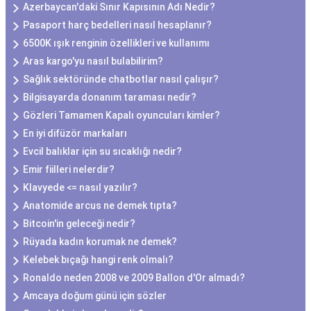
Azerbaycan'daki Sınır Kapısının Adı Nedir?
Pasaport harç bedelleri nasıl hesaplanır?
6500K ışık renginin özellikleri ve kullanımı
Aras kargo'yu nasıl bulabilirim?
Sağlık sektöründe chatbotlar nasıl çalışır?
Bilgisayarda donanım taraması nedir?
Gözleri Tamamen Kapalı oyuncuları kimler?
En iyi difüzör markaları
Evcil balıklar için su sıcaklığı nedir?
Emir fiilleri nelerdir?
Klavyede <= nasıl yazılır?
Anatomide arcus ne demek tıpta?
Bitcoin'in geleceği nedir?
Rüyada kadın korumak ne demek?
Kelebek bıçağı hangi renk olmalı?
Ronaldo neden 2008 ve 2009 Ballon d'Or almadı?
Amcaya doğum günü için sözler