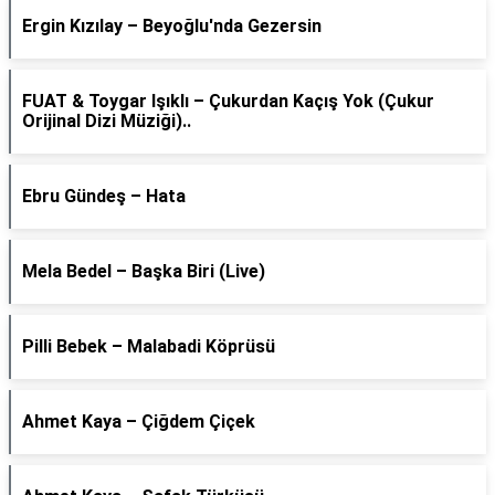
Ergin Kızılay – Beyoğlu'nda Gezersin
FUAT & Toygar Işıklı – Çukurdan Kaçış Yok (Çukur
Orijinal Dizi Müziği)..
Ebru Gündeş – Hata
Mela Bedel – Başka Biri (Live)
Pilli Bebek – Malabadi Köprüsü
Ahmet Kaya – Çiğdem Çiçek