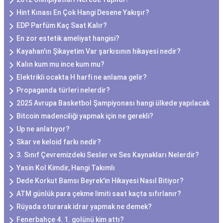
Hint Kınası En Çok Hangi Desene Yakışır?
EDP Parfüm Kaç Saat Kalır?
En zor estetik ameliyat hangisi?
Kayahan'ın Şikayetim Var şarkısının hikayesi nedir?
Kalın kum mu ince kum mu?
Elektrikli ocakta H harfi ne anlama gelir?
Propaganda türleri nelerdir?
2025 Avrupa Basketbol Şampiyonası hangi ülkede yapılacak
Bitcoin madenciliği yapmak için ne gerekli?
Up ne anlatıyor?
Skar ve keloid farkı nedir?
3. Sınıf Çevremizdeki Sesler ve Ses Kaynakları Nelerdir?
Yasin Kol Kimdir, Hangi Takımlı
Dede Korkut Bamsı Beyrek'in Hikayesi Nasıl Bitiyor?
ATM günlük para çekme limiti saat kaçta sıfırlanır?
Rüyada oturarak idrar yapmak ne demek?
Fenerbahçe 4. 1. golünü kim attı?