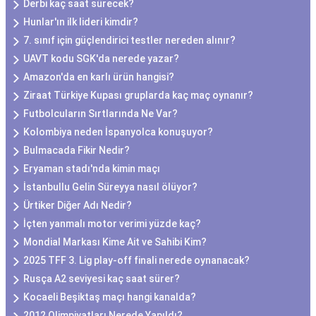
Derbi kaç saat sürecek?
Hunlar'ın ilk lideri kimdir?
7. sınıf için güçlendirici testler nereden alınır?
UAVT kodu SGK'da nerede yazar?
Amazon'da en karlı ürün hangisi?
Ziraat Türkiye Kupası gruplarda kaç maç oynanır?
Futbolcuların Sırtlarında Ne Var?
Kolombiya neden İspanyolca konuşuyor?
Bulmacada Fikir Nedir?
Eryaman stadı'nda kimin maçı
İstanbullu Gelin Süreyya nasıl ölüyor?
Ürtiker Diğer Adı Nedir?
İçten yanmalı motor verimi yüzde kaç?
Mondial Markası Kime Ait ve Sahibi Kim?
2025 TFF 3. Lig play-off finali nerede oynanacak?
Rusça A2 seviyesi kaç saat sürer?
Kocaeli Beşiktaş maçı hangi kanalda?
2012 Olimpiyatları Nerede Yapıldı?