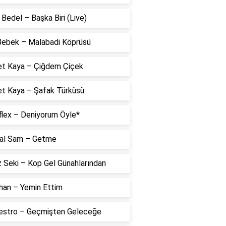
Bedel – Başka Biri (Live)
 Bebek – Malabadi Köprüsü
t Kaya – Çiğdem Çiçek
t Kaya – Şafak Türküsü
flex – Deniyorum Öyle*
al Sam – Getme
 Seki – Kop Gel Günahlarından
han – Yemin Ettim
estro – Geçmişten Geleceğe