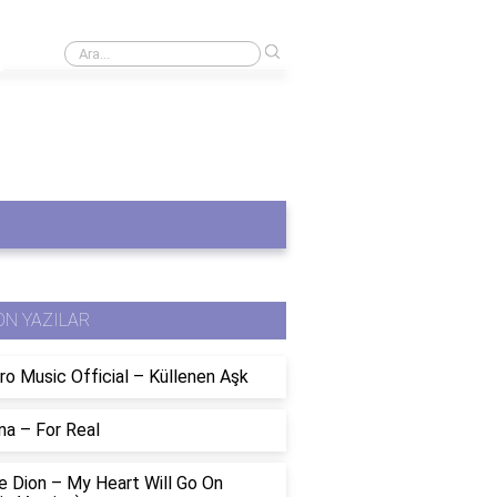
›
Sağlık sektöründe chatbotlar nasıl çalışır?
ON YAZILAR
ro Music Official – Küllenen Aşk
na – For Real
e Dion – My Heart Will Go On