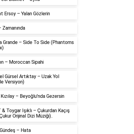
t Ersoy – Yalan Gözlerin
 – Zamanında
na Grande – Side To Side (Phantoms
x)
on – Moroccan Sipahi
l Gürsel Artıktay – Uzak Yol
le Versiyon)
 Kızılay – Beyoğlu'nda Gezersin
 & Toygar Işıklı – Çukurdan Kaçış
Çukur Orijinal Dizi Müziği)..
 Gündeş – Hata