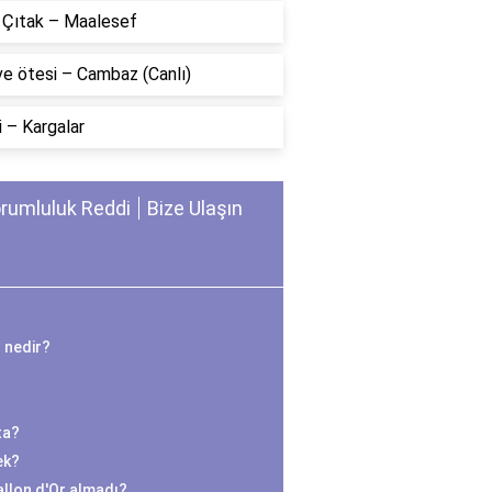
n Çıtak – Maalesef
ve ötesi – Cambaz (Canlı)
 – Kargalar
rumluluk Reddi
Bize Ulaşın
 nedir?
ta?
ek?
llon d'Or almadı?