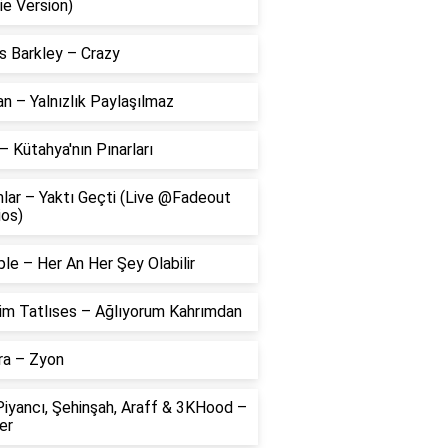
ie Version)
s Barkley – Crazy
 – Yalnızlık Paylaşılmaz
– Kütahya'nın Pınarları
lar – Yaktı Geçti (Live @Fadeout
ios)
le – Her An Her Şey Olabilir
him Tatlıses – Ağlıyorum Kahrımdan
ra – Zyon
Piyancı, Şehinşah, Araff & 3KHood –
er