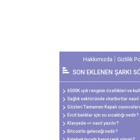
Hakkımızda
Gizlilik P
SON EKLENEN ŞARKI S
6500K ışık renginin özellikleri ve kul
Sağlık sektöründe chatbotlar nasıl 
Gözleri Tamamen Kapalı oyuncuları
Evcil balıklar için su sıcaklığı nedir?
Klavyede <= nasıl yazılır?
Bitcoin'in geleceği nedir?
Kelebek bıçağı hangi renk olmalı?