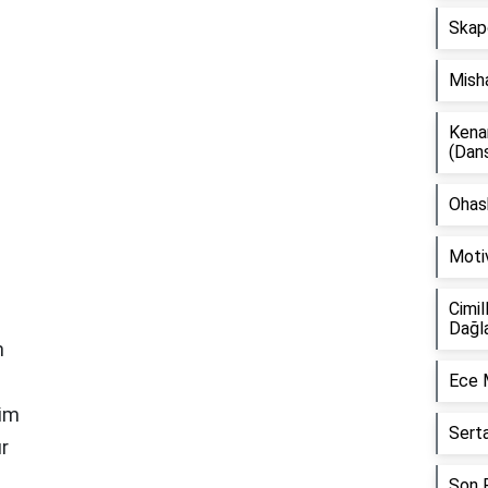
Skap
Mish
Kena
(Dan
Ohash
Moti
Cimil
Dağl
m
Ece 
im
Sert
r
Son F