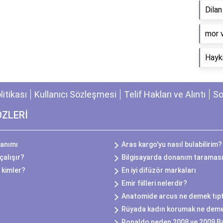
Dila
​mor 
Hayki
olitikası
Kullanıcı Sözleşmesi
Telif Hakları ve Alıntı
So
ÖZLERİ
lanımı
Aras kargo'yu nasıl bulabilirim?
çalışır?
Bilgisayarda donanım taraması
 kimler?
En iyi difüzör markaları
Emir fiilleri nelerdir?
Anatomide arcus ne demek tıp
Rüyada kadın korumak ne dem
Ronaldo neden 2008 ve 2009 Ba