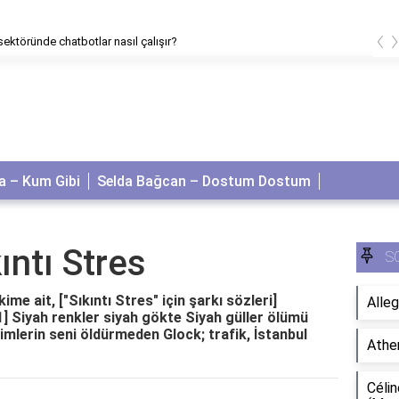
‹
sektöründe chatbotlar nasıl çalışır?
 – Kum Gibi
Selda Bağcan – Dostum Dostum
ıntı Stres
S
ime ait, ["Sıkıntı Stres" için şarkı sözleri]
Alleg
 1] Siyah renkler siyah gökte Siyah güller ölümü
imlerin seni öldürmeden Glock; trafik, İstanbul
Athe
Célin