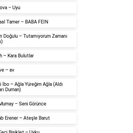
ova – Uyu
aal Tamer – BABA FEIN
n Doğulu – Tutamıyorum Zamanı
s)
 – Kara Bulutlar
ve – av
li İbo – Ağla Yüreğim Ağla (Aldı
arı Duman)
Mumay – Seni Görünce
ab Erener – Ateşle Barut
eci Bisiklet – Uyku