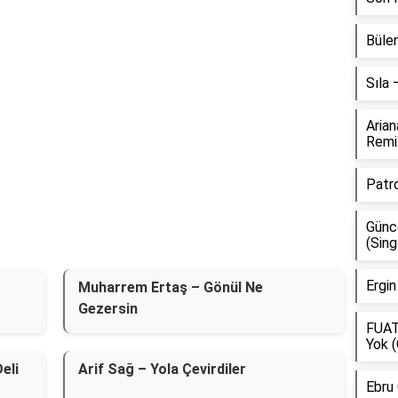
Bülen
Sıla
Aria
Remi
Patr
Günce
(Sing
Ergin
Muharrem Ertaş – Gönül Ne
Gezersin
FUAT
Yok (
eli
Arif Sağ – Yola Çevirdiler
Ebru