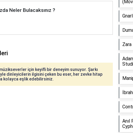
(Mov
zda Neler Bulacaksınız ?
Gnarl
Duman
Zara 
leri
Adam
Stud
müzikseverler için keyifli bir deneyim sunuyor. Şarkı
le dinleyicilerin ilgisini çeken bu eser, her zevke hitap
Manip
ya kolayca eşlik edebilirsiniz.
İbra
Cont
Anıl 
Cyph