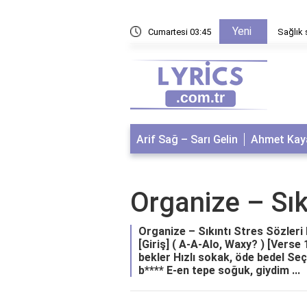
Yeni
chatbotlar nasıl çalışır?
Cumartesi 03:45
Sağlık 
Arif Sağ – Sarı Gelin
Ahmet Kaya
Organize – Sık
Organize – Sıkıntı Stres Sözleri k
[Giriş] ( A-A-Alo, Waxy? ) [Verse
bekler Hızlı sokak, öde bedel Seç
b**** E-en tepe soğuk, giydim ...