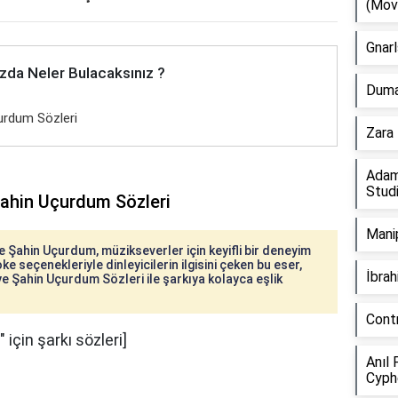
(Mov
Gnarl
zda Neler Bulacaksınız ?
Duman
urdum Sözleri
Zara 
Adam
Stud
Şahin Uçurdum Sözleri
Manip
 Şahin Uçurdum, müzikseverler için keyifli bir deneyim
ke seçenekleriyle dinleyicilerin ilgisini çeken bu eser,
İbra
e Şahin Uçurdum Sözleri ile şarkıya kolayca eşlik
Cont
için şarkı sözleri]
Anıl 
Cyph