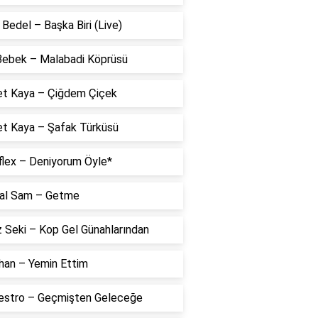
Bedel – Başka Biri (Live)
 Bebek – Malabadi Köprüsü
t Kaya – Çiğdem Çiçek
t Kaya – Şafak Türküsü
flex – Deniyorum Öyle*
al Sam – Getme
 Seki – Kop Gel Günahlarından
han – Yemin Ettim
estro – Geçmişten Geleceğe