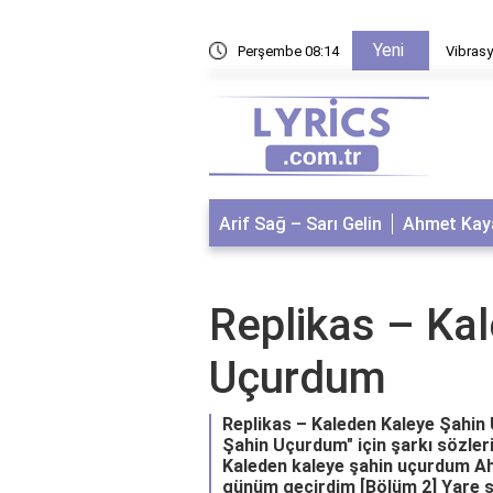
Yeni
 nedir?
Perşembe 08:14
Vibrasy
Arif Sağ – Sarı Gelin
Ahmet Kaya
Replikas – Ka
Uçurdum
Replikas – Kaleden Kaleye Şahin 
Şahin Uçurdum" için şarkı sözler
Kaleden kaleye şahin uçurdum Ah 
günüm geçirdim [Bölüm 2] Yare şe