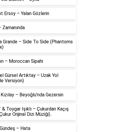
t Ersoy – Yalan Gözlerin
 – Zamanında
na Grande – Side To Side (Phantoms
x)
on – Moroccan Sipahi
l Gürsel Artıktay – Uzak Yol
le Versiyon)
 Kızılay – Beyoğlu'nda Gezersin
 & Toygar Işıklı – Çukurdan Kaçış
Çukur Orijinal Dizi Müziği)..
 Gündeş – Hata