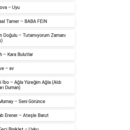
ova – Uyu
aal Tamer – BABA FEIN
n Doğulu – Tutamıyorum Zamanı
s)
 – Kara Bulutlar
ve – av
li İbo – Ağla Yüreğim Ağla (Aldı
arı Duman)
Mumay – Seni Görünce
ab Erener – Ateşle Barut
eci Bisiklet – Uyku