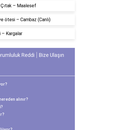
n Çıtak – Maalesef
ve ötesi – Cambaz (Canlı)
 – Kargalar
rumluluk Reddi
Bize Ulaşın
yor?
r nereden alınır?
i?
ar?
ölüyor?