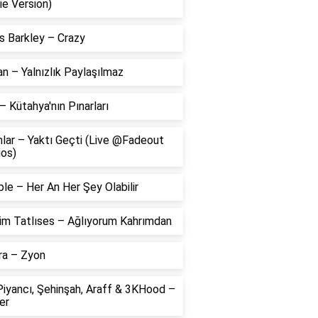
ie Version)
s Barkley – Crazy
 – Yalnızlık Paylaşılmaz
– Kütahya'nın Pınarları
lar – Yaktı Geçti (Live @Fadeout
ios)
le – Her An Her Şey Olabilir
him Tatlıses – Ağlıyorum Kahrımdan
ra – Zyon
Piyancı, Şehinşah, Araff & 3KHood –
er