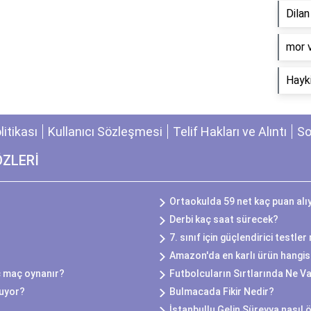
Dila
​mor 
Hayki
olitikası
Kullanıcı Sözleşmesi
Telif Hakları ve Alıntı
So
ÖZLERİ
Ortaokulda 59 net kaç puan alı
Derbi kaç saat sürecek?
7. sınıf için güçlendirici testle
Amazon'da en karlı ürün hangis
ç maç oynanır?
Futbolcuların Sırtlarında Ne V
uyor?
Bulmacada Fikir Nedir?
İstanbullu Gelin Süreyya nasıl 