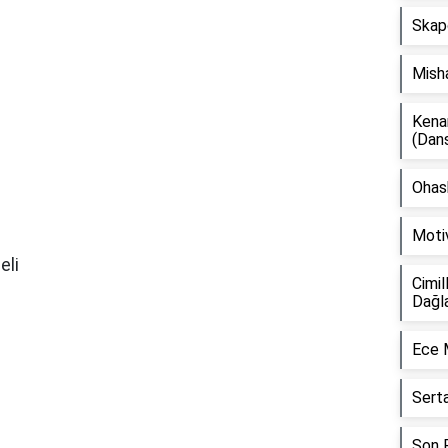
Skap
Mish
Kena
(Dan
Ohash
m
m
Moti
eli
Cimil
Dağl
Ece 
Sert
Son F