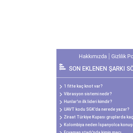
Hakkımızda
Gizlilik P
SON EKLENEN ŞARKI S
1 fitte kaç knot var?
Vibrasyon sistemi nedir?
Hunlar'ın ilk lideri kimdir?
UAVT kodu SGK'da nerede yazar?
Ziraat Türkiye Kupası gruplarda ka
Kolombiya neden İspanyolca konuş
Eryaman stadı'nda kimin maçı