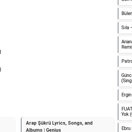
Bülen
Sıla
Aria
Remi
l
Patr
l
Günce
(Sing
Ergin
FUAT
Yok (
Arap Şükrü Lyrics, Songs, and
Ebru
Albums | Genius