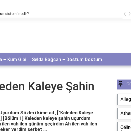
‹
on sistemi nedir?
 – Kum Gibi
Selda Bağcan – Dostum Dostum
leden Kaleye Şahin
S
Alleg
Uçurdum Sözleri kime ait, ["Kaleden Kaleye
Athe
i] [Bölüm 1] Kaleden kaleye şahin uçurdum
ilen vah ilen günüm geçirdim Ah ilen vah ilen
Célin
ker verdim şerbet ...