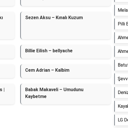
Mela 
kı
Sezen Aksu – Kınalı Kuzum
Pilli
Ahme
Billie Eilish – ​bellyache
Ahme
Batu
Cem Adrian – Kalbim
Şevv
s |
Babak Makaveli – Umudunu
Deniz
Kaybetme
Kaya
LG D