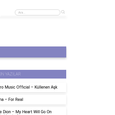
›
Vibrasyon sistemi nedir?
ON YAZILAR
ro Music Official – Küllenen Aşk
na – For Real
e Dion – My Heart Will Go On