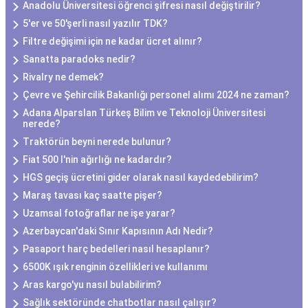
Anadolu Üniversitesi öğrenci şifresi nasıl değiştirilir?
5'er ve 50'şerli nasıl yazılır TDK?
Filtre değişimi için ne kadar ücret alınır?
Sanatta paradoks nedir?
Rivalry ne demek?
Çevre ve Şehircilik Bakanlığı personel alımı 2024 ne zaman?
Adana Alparslan Türkeş Bilim ve Teknoloji Üniversitesi
nerede?
Traktörün beyni nerede bulunur?
Fiat 500 l'nin ağırlığı ne kadardır?
HGS geçiş ücretini gider olarak nasıl kaydedebilirim?
Maraş tavası kaç saatte pişer?
Uzamsal fotoğraflar ne işe yarar?
Azerbaycan'daki Sınır Kapısının Adı Nedir?
Pasaport harç bedelleri nasıl hesaplanır?
6500K ışık renginin özellikleri ve kullanımı
Aras kargo'yu nasıl bulabilirim?
Sağlık sektöründe chatbotlar nasıl çalışır?