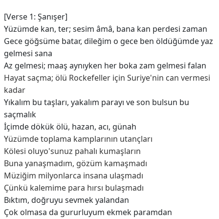
[Verse 1: Şanışer]
Yüzümde kan, ter; sesim âmâ, bana kan perdesi zaman
Gece göğsüme batar, dileğim o gece ben öldüğümde yaz
gelmesi sana
Az gelmesi; maaş aynıyken her boka zam gelmesi falan
Hayat saçma; ölü Rockefeller için Suriye'nin can vermesi
kadar
Yıkalım bu taşları, yakalım parayı ve son bulsun bu
saçmalık
İçimde dökük ölü, hazan, acı, günah
Yüzümde toplama kamplarının utançları
Kölesi oluyo'sunuz pahalı kumaşların
Buna yanaşmadım, gözüm kamaşmadı
Müziğim milyonlarca insana ulaşmadı
Çünkü kalemime para hırsı bulaşmadı
Bıktım, doğruyu sevmek yalandan
Çok olmasa da gururluyum ekmek paramdan