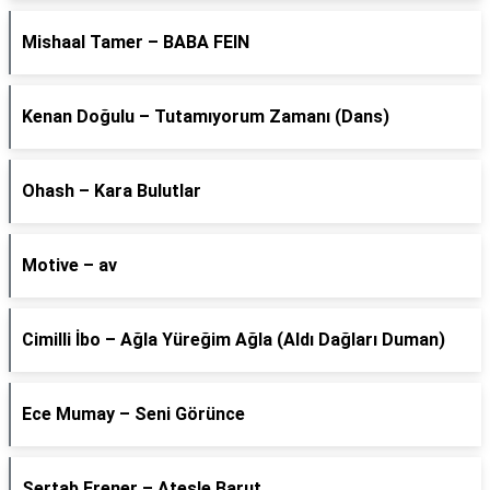
Mishaal Tamer – BABA FEIN
Kenan Doğulu – Tutamıyorum Zamanı (Dans)
Ohash – Kara Bulutlar
Motive – av
Cimilli İbo – Ağla Yüreğim Ağla (Aldı Dağları Duman)
Ece Mumay – Seni Görünce
Sertab Erener – Ateşle Barut