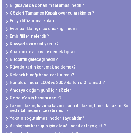
Bilgisayarda donanım taraması nedir?
Gözleri Tamamen Kapalı oyuncuları kimler?
En iyi difüzör markaları
Evcil balıklar için su sıcaklığı nedir?
Emir fiilleri nelerdir?
Klavyede <= nasıl yazılır?
Anatomide arcus ne demek tıpta?
Bitcoin'in geleceği nedir?
Rüyada kadın korumak ne demek?
Kelebek bıçağı hangi renk olmalı?
Ronaldo neden 2008 ve 2009 Ballon d'Or almadı?
Amcaya doğum günü için sözler
Google'da iş hesabı nedir?
Lazıma lazım, kazıma kazım, sana da lazım, bana da lazım. Bu
nedir bilmecenin cevabı nedir?
Yakıtın soğutulması neden faydalıdır?
Ak akçenin kara gün için olduğu nasıl ortaya çıktı?