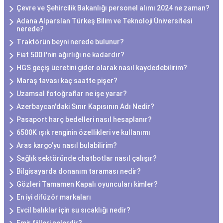
Çevre ve Şehircilik Bakanlığı personel alımı 2024 ne zaman?
Adana Alparslan Türkeş Bilim ve Teknoloji Üniversitesi
nerede?
Traktörün beyni nerede bulunur?
Fiat 500 l'nin ağırlığı ne kadardır?
HGS geçiş ücretini gider olarak nasıl kaydedebilirim?
Maraş tavası kaç saatte pişer?
Uzamsal fotoğraflar ne işe yarar?
Azerbaycan'daki Sınır Kapısının Adı Nedir?
Pasaport harç bedelleri nasıl hesaplanır?
6500K ışık renginin özellikleri ve kullanımı
Aras kargo'yu nasıl bulabilirim?
Sağlık sektöründe chatbotlar nasıl çalışır?
Bilgisayarda donanım taraması nedir?
Gözleri Tamamen Kapalı oyuncuları kimler?
En iyi difüzör markaları
Evcil balıklar için su sıcaklığı nedir?