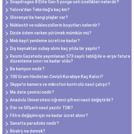
Snapdragon 8 Elite Gen 5 yonga seti özellikleri nelerdir?
Yalova'dan Tekirdağ'a kaç km?
Slovenya'da hangi plajlar var?
Nükleotit ve nükleozidlerin boyutları nelerdir?
Dizde ödem varken yürümek mümkün mü?
Meb kayıt yenileme ücreti ne kadar?
Dış kaynaktan subay alımı kaç yılda bir yapılır?
Resmi Gazetede yayımlanan 573 sayılı tebliğ ile e-arşiv fatura
düzenleme sınırı ne kadar oldu?
Ba kamyon nedir?
100 Gram Hindistan Cevizli Kurabiye Kaç Kalori?
Skype'ın kamera ve mikrofon kontrolü nasıl çalışır?
Me date çevirisi nedir?
Anadolu Üniversitesi öğrenci şifresi nasıl değiştirilir?
5'er ve 50'şerli nasıl yazılır TDK?
Filtre değişimi için ne kadar ücret alınır?
Sanatta paradoks nedir?
Rivalry ne demek?