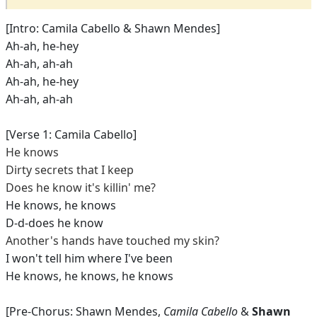
[Intro: Camila Cabello & Shawn Mendes]
Ah-ah, he-hey
Ah-ah, ah-ah
Ah-ah, he-hey
Ah-ah, ah-ah
[Verse 1: Camila Cabello]
He knows
Dirty secrets that I keep
Does he know it's killin' me?
He knows, he knows
D-d-does he know
Another's hands have touched my skin?
I won't tell him where I've been
He knows, he knows, he knows
[Pre-Chorus: Shawn Mendes,
Camila Cabello
&
Shawn