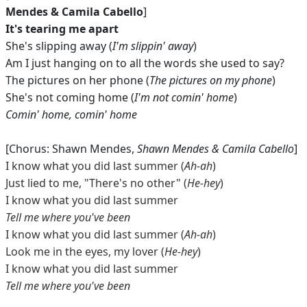
Mendes & Camila Cabello
]
It's tearing me apart
She's slipping away (
I'm slippin' away
)
Am I just hanging on to all the words she used to say?
The pictures on her phone (
The pictures on my phone
)
She's not coming home (
I'm not comin' home
)
Comin' home, comin' home
[Chorus: Shawn Mendes,
Shawn Mendes & Camila Cabello
]
I know what you did last summer (
Ah-ah
)
Just lied to me, "There's no other" (
He-hey
)
I know what you did last summer
Tell me where you've been
I know what you did last summer (
Ah-ah
)
Look me in the eyes, my lover (
He-hey
)
I know what you did last summer
Tell me where you've been