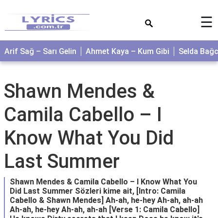
×
☰
Arif Sağ – Sarı Gelin
Ahmet Kaya – Kum Gibi
Selda Bağ
Shawn Mendes &
Camila Cabello – I
Know What You Did
Last Summer
Shawn Mendes & Camila Cabello – I Know What You
Did Last Summer Sözleri kime ait, [Intro: Camila
Cabello & Shawn Mendes] Ah-ah, he-hey Ah-ah, ah-ah
Ah-ah, he-hey Ah-ah, ah-ah [Verse 1: Camila Cabello]