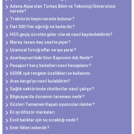
Adana Alparslan Türkeş Bilim ve Teknoloji Üniversitesi
nerede?
Traktörün beyni nerede bulunur?
Fiat 500 l'nin ağırlığı ne kadardır?
HGS geçiş ücretini gider olarak nasıl kaydedebilirim?
Maraş tavası kaç saatte pişer?
Uzamsal fotoğraflar ne işe yarar?
Azerbaycan'daki Sınır Kapısının Adı Nedir?
Pasaport harç bedelleri nasıl hesaplanır?
6500K ışık renginin özellikleri ve kullanımı
Aras kargo'yu nasıl bulabilirim?
Sağlık sektöründe chatbotlar nasıl çalışır?
Bilgisayarda donanım taraması nedir?
Gözleri Tamamen Kapalı oyuncuları kimler?
En iyi difüzör markaları
Evcil balıklar için su sıcaklığı nedir?
Emir fiilleri nelerdir?