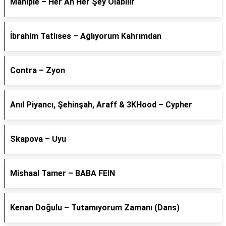
Maniple – Her An Her Şey Olabilir
İbrahim Tatlıses – Ağlıyorum Kahrımdan
Contra – Zyon
Anıl Piyancı, Şehinşah, Araff & 3KHood – Cypher
Skapova – Uyu
Mishaal Tamer – BABA FEIN
Kenan Doğulu – Tutamıyorum Zamanı (Dans)