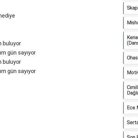
Skap
 hediye
Mish
Kena
n buluyor
(Dan
şım gün sayıyor
Ohash
n buluyor
şım gün sayıyor
Moti
Cimil
Dağl
Ece 
Sert
Son F