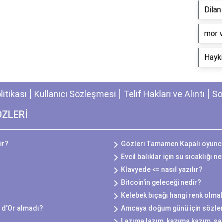
Dila
​mor 
Hayki
olitikası
Kullanıcı Sözleşmesi
Telif Hakları ve Alıntı
So
ÖZLERİ
ir?
Gözleri Tamamen Kapalı oyuncu
Evcil balıklar için su sıcaklığı n
Klavyede <= nasıl yazılır?
Bitcoin'in geleceği nedir?
Kelebek bıçağı hangi renk olmal
 d'Or almadı?
Amcaya doğum günü için sözle
Lazıma lazım, kazıma kazım, sa