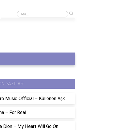
›
En iyi difüzör markaları
ON YAZILAR
ro Music Official – Küllenen Aşk
na – For Real
e Dion – My Heart Will Go On