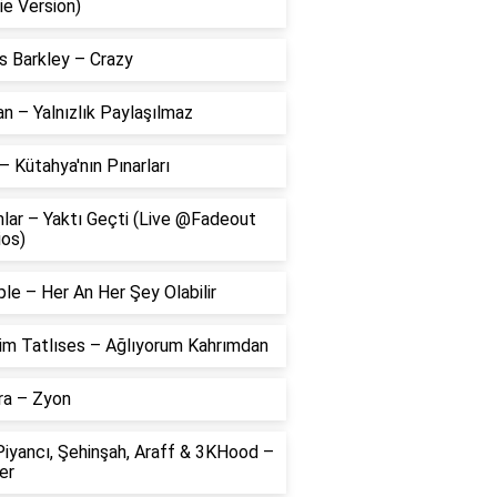
ie Version)
s Barkley – Crazy
 – Yalnızlık Paylaşılmaz
– Kütahya'nın Pınarları
lar – Yaktı Geçti (Live @Fadeout
ios)
le – Her An Her Şey Olabilir
him Tatlıses – Ağlıyorum Kahrımdan
ra – Zyon
Piyancı, Şehinşah, Araff & 3KHood –
er