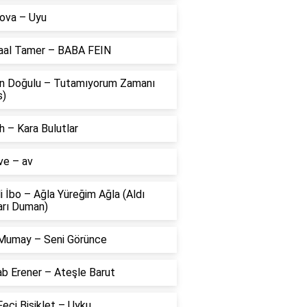
ova – Uyu
aal Tamer – BABA FEIN
n Doğulu – Tutamıyorum Zamanı
s)
 – Kara Bulutlar
ve – av
li İbo – Ağla Yüreğim Ağla (Aldı
arı Duman)
Mumay – Seni Görünce
ab Erener – Ateşle Barut
eci Bisiklet – Uyku