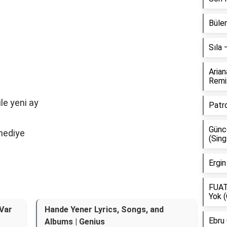
Bülen
Sıla
Aria
Remi
le yeni ay
Patr
Günce
 hediye
(Sing
Ergin
FUAT
Yok (
 Var
Hande Yener Lyrics, Songs, and
Ebru
Albums | Genius