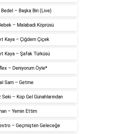
Bedel – Başka Biri (Live)
 Bebek – Malabadi Köprüsü
t Kaya – Çiğdem Çiçek
t Kaya – Şafak Türküsü
flex – Deniyorum Öyle*
al Sam – Getme
 Seki – Kop Gel Günahlarından
han – Yemin Ettim
estro – Geçmişten Geleceğe