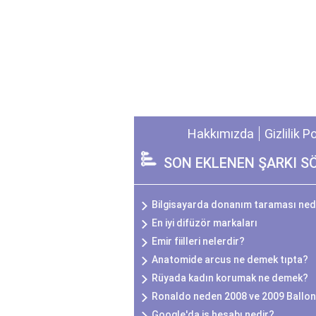
Hakkımızda
Gizlilik P
SON EKLENEN ŞARKI S
Bilgisayarda donanım taraması ned
En iyi difüzör markaları
Emir fiilleri nelerdir?
Anatomide arcus ne demek tıpta?
Rüyada kadın korumak ne demek?
Ronaldo neden 2008 ve 2009 Ballon
Google'da iş hesabı nedir?