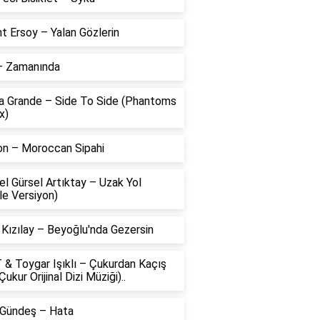
t Ersoy – Yalan Gözlerin
 – Zamanında
na Grande – Side To Side (Phantoms
x)
on – Moroccan Sipahi
l Gürsel Artıktay – Uzak Yol
le Versiyon)
 Kızılay – Beyoğlu'nda Gezersin
 & Toygar Işıklı – Çukurdan Kaçış
Çukur Orijinal Dizi Müziği)..
 Gündeş – Hata