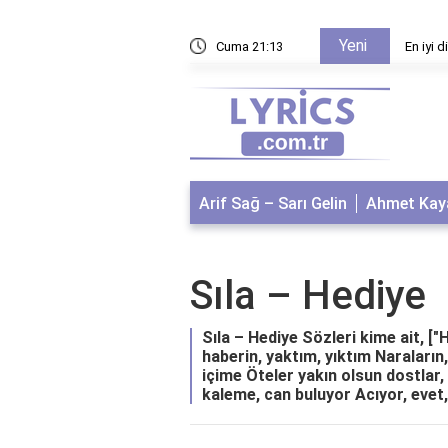
Yeni
apalı oyuncuları kimler?
Cuma 21:13
En iyi 
Arif Sağ – Sarı Gelin
Ahmet Kaya
Sıla – Hediye
Sıla – Hediye Sözleri kime ait, ["
haberin, yaktım, yıktım Naraları
içime Öteler yakın olsun dostlar,
kaleme, can buluyor Acıyor, evet,