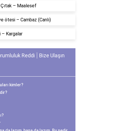
n Çıtak – Maalesef
ve ötesi – Cambaz (Canlı)
 – Kargalar
rumluluk Reddi
Bize Ulaşın
ları kimler?
edir?
ı?
r
na da lazım, bana da lazım. Bu nedir