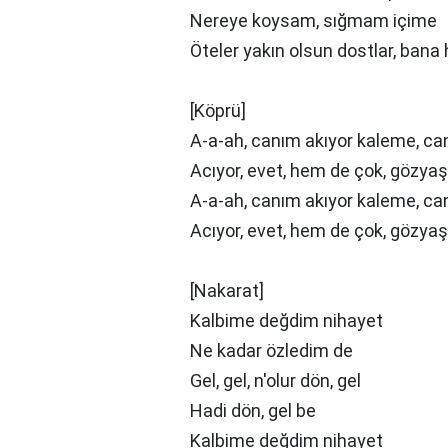
Nereye koysam, sığmam içime
Öteler yakın olsun dostlar, bana
[Köprü]
A-a-ah, canım akıyor kaleme, ca
Acıyor, evet, hem de çok, gözya
A-a-ah, canım akıyor kaleme, ca
Acıyor, evet, hem de çok, gözya
[Nakarat]
Kalbime değdim nihayet
Ne kadar özledim de
Gel, gel, n'olur dön, gel
Hadi dön, gel be
Kalbime değdim nihayet