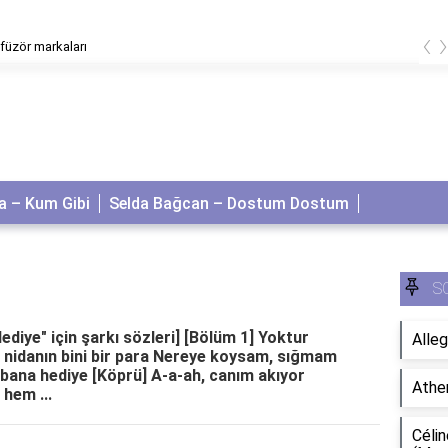
‹
difüzör markaları
 – Kum Gibi
Selda Bağcan – Dostum Dostum
S
Hediye" için şarkı sözleri] [Bölüm 1] Yoktur
Alleg
n, nidanın bini bir para Nereye koysam, sığmam
 bana hediye [Köprü] A-a-ah, canım akıyor
Athe
 hem ...
Célin