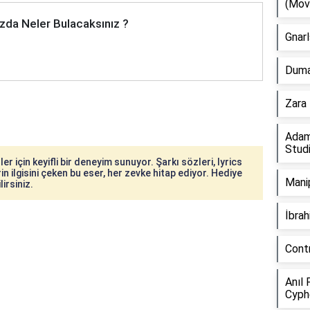
(Mov
zda Neler Bulacaksınız ?
Gnarl
Duman
Zara 
Adam
Stud
r için keyifli bir deneyim sunuyor. Şarkı sözleri, lyrics
in ilgisini çeken bu eser, her zevke hitap ediyor. Hediye
Manip
irsiniz.
İbra
Cont
Anıl 
Cyph