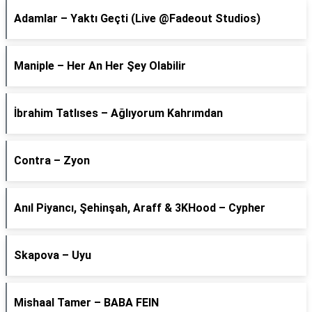
Adamlar – Yaktı Geçti (Live @Fadeout Studios)
Maniple – Her An Her Şey Olabilir
İbrahim Tatlıses – Ağlıyorum Kahrımdan
Contra – Zyon
Anıl Piyancı, Şehinşah, Araff & 3KHood – Cypher
Skapova – Uyu
Mishaal Tamer – BABA FEIN