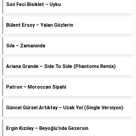
Son Feci Bisiklet – Uyku
Bülent Ersoy – Yalan Gözlerin
Sıla – Zamanında
Ariana Grande – Side To Side (Phantoms Remix)
Patron – Moroccan Sipahi
Güncel Gürsel Artıktay – Uzak Yol (Single Versiyon)
Ergin Kızılay – Beyoğlu'nda Gezersin