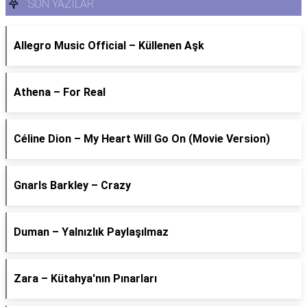
SON YAZILAR
Allegro Music Official – Küllenen Aşk
Athena – For Real
Céline Dion – My Heart Will Go On (Movie Version)
Gnarls Barkley – Crazy
Duman – Yalnızlık Paylaşılmaz
Zara – Kütahya'nın Pınarları