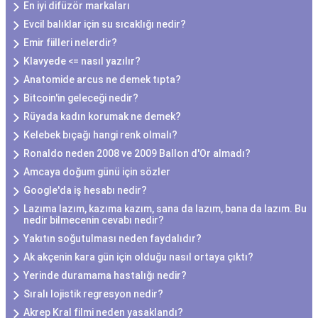
En iyi difüzör markaları
Evcil balıklar için su sıcaklığı nedir?
Emir fiilleri nelerdir?
Klavyede <= nasıl yazılır?
Anatomide arcus ne demek tıpta?
Bitcoin'in geleceği nedir?
Rüyada kadın korumak ne demek?
Kelebek bıçağı hangi renk olmalı?
Ronaldo neden 2008 ve 2009 Ballon d'Or almadı?
Amcaya doğum günü için sözler
Google'da iş hesabı nedir?
Lazıma lazım, kazıma kazım, sana da lazım, bana da lazım. Bu
nedir bilmecenin cevabı nedir?
Yakıtın soğutulması neden faydalıdır?
Ak akçenin kara gün için olduğu nasıl ortaya çıktı?
Yerinde duramama hastalığı nedir?
Sıralı lojistik regresyon nedir?
Akrep Kral filmi neden yasaklandı?