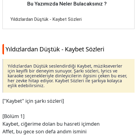
Bu Yazımızda Neler Bulacaksınız ?
Yıldızlardan Düştük - Kaybet Sözleri
Yıldızlardan Düştük - Kaybet Sözleri
Yıldızlardan Düştük seslendirdiği Kaybet, müzikseverler
için keyifli bir deneyim sunuyor. Şarkı sözleri, lyrics ve
karaoke seçenekleriyle dinleyicilerin ilgisini çeken bu eser,
her zevke hitap ediyor. Kaybet Sözleri ile şarkıya kolayca
eşlik edebilirsiniz.
["Kaybet" için şarkı sözleri]
[Bölüm 1]
Kaybet, ciğerime dolan bu hasreti içimden
Affet, bu gece son defa andım ismini