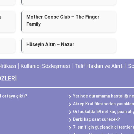
k
Mother Goose Club – The Finger
Family
Hüseyin Altın – Nazar
olitikası
Kullanıcı Sözleşmesi
Telif Hakları ve Alıntı
So
ÖZLERİ
l ortaya çıktı?
Yerinde duramama hastalığı ne
Akrep Kral filmi neden yasakla
Ortaokulda 59 net kaç puan alı
Derbi kaç saat sürecek?
7. sınıf için güçlendirici testle