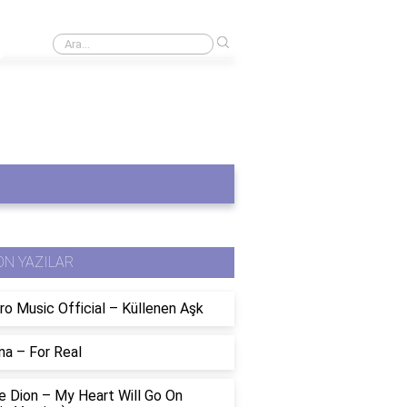
›
Sıralı lojistik regresyon nedir?
ON YAZILAR
ro Music Official – Küllenen Aşk
na – For Real
e Dion – My Heart Will Go On