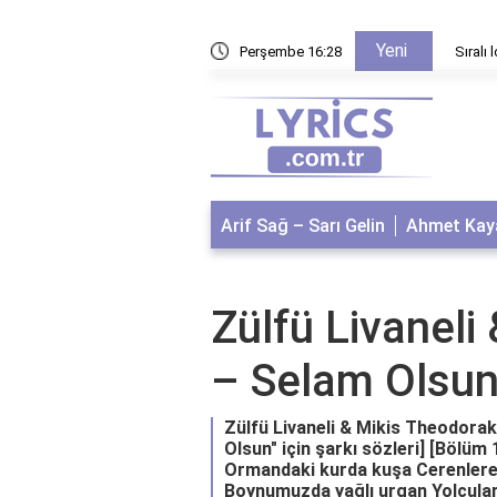
Yeni
resyon nedir?
Perşembe 16:28
Sıralı l
Arif Sağ – Sarı Gelin
Ahmet Kaya
Zülfü Livaneli
– Selam Olsu
Zülfü Livaneli & Mikis Theodorak
Olsun" için şarkı sözleri] [Bölü
Ormandaki kurda kuşa Cerenlere
Boynumuzda yağlı urgan Yolcular