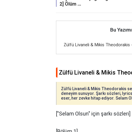
2] Ölüm ...
Bu Yazımı
Zülfü Livaneli & Mikis Theodorakis 
Zülfü Livaneli & Mikis Theo
Zülfü Livaneli & Mikis Theodorakis ses
deneyim sunuyor. Şarkı sözleri, lyrics
eser, her zevke hitap ediyor. Selam Ol
["Selam Olsun" için şarkı sözleri]
[Bölüm 1]