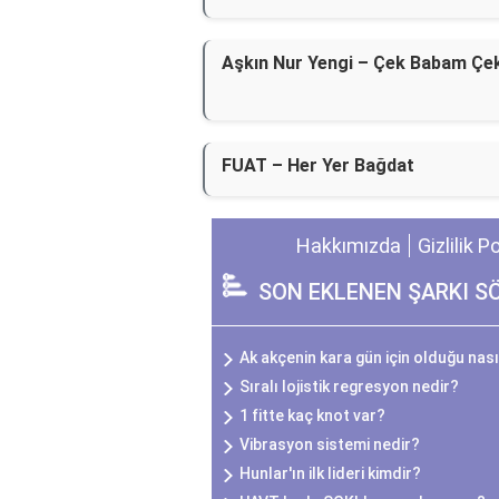
Aşkın Nur Yengi – Çek Babam Çe
FUAT – Her Yer Bağdat
Hakkımızda
Gizlilik P
SON EKLENEN ŞARKI S
Ak akçenin kara gün için olduğu nası
Sıralı lojistik regresyon nedir?
1 fitte kaç knot var?
Vibrasyon sistemi nedir?
Hunlar'ın ilk lideri kimdir?