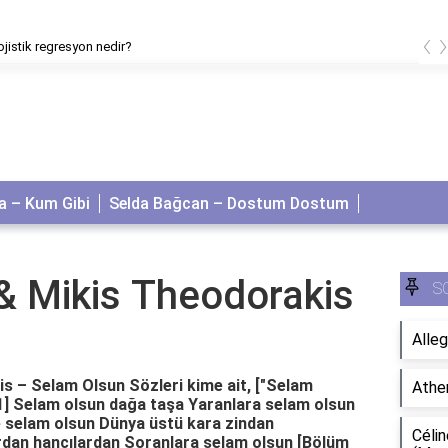
‹
ojistik regresyon nedir?
 – Kum Gibi
Selda Bağcan – Dostum Dostum
 & Mikis Theodorakis
S
n
Alleg
is – Selam Olsun Sözleri kime ait, ["Selam
Athe
m 1] Selam olsun dağa taşa Yaranlara selam olsun
 selam olsun Dünya üstü kara zindan
Célin
dan hancılardan Soranlara selam olsun [Bölüm