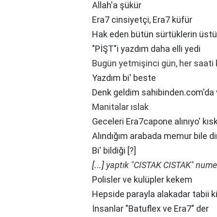
Allah'a şükür
Era7 cinsiyetçi, Era7 küfür
Hak eden bütün sürtüklerin üstü
"PİŞT"i yazdım daha elli yedi
Bugün yetmişinci gün, her saati 
Yazdım bi' beste
Denk geldim sahibinden.com'da vi
Manitalar ıslak
Geceleri Era7capone alınıyo' kıs
Alındığım arabada memur bile di
Bi' bildiği [?]
[...]
yaptık "CISTAK CISTAK" num
Polisler ve kulüpler kekem
Hepside parayla alakadar tabii k
İnsanlar "Batuflex ve Era7" der