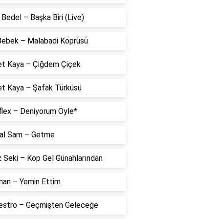
Bedel – Başka Biri (Live)
 Bebek – Malabadi Köprüsü
t Kaya – Çiğdem Çiçek
t Kaya – Şafak Türküsü
flex – Deniyorum Öyle*
al Sam – Getme
 Seki – Kop Gel Günahlarından
han – Yemin Ettim
estro – Geçmişten Geleceğe