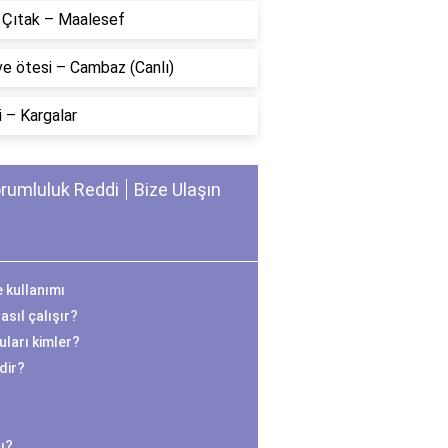
n Çıtak – Maalesef
ve ötesi – Cambaz (Canlı)
 – Kargalar
rumluluk Reddi
Bize Ulaşın
e kullanımı
sıl çalışır?
ları kimler?
edir?
ı?