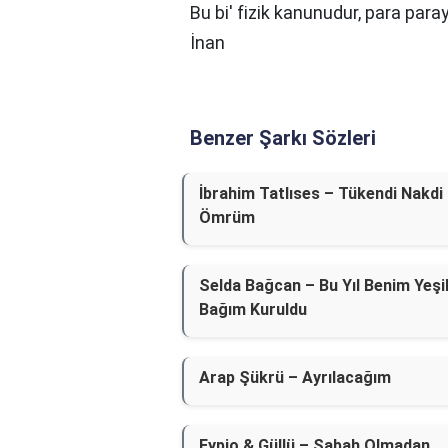
Bu bi' fizik kanunudur, para para
İnan
Benzer Şarkı Sözleri
İbrahim Tatlıses – Tükendi Nakdi
Ömrüm
Selda Bağcan – Bu Yıl Benim Yeşi
Bağım Kuruldu
Arap Şükrü – Ayrılacağım
Eypio & Güllü – Sabah Olmadan