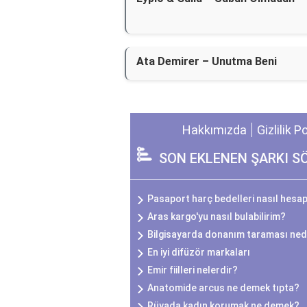
Ata Demirer – Unutma Beni
Hakkımızda
Gizlilik P
SON EKLENEN ŞARKI S
Pasaport harç bedelleri nasıl hesap
Aras kargo'yu nasıl bulabilirim?
Bilgisayarda donanım taraması ned
En iyi difüzör markaları
Emir fiilleri nelerdir?
Anatomide arcus ne demek tıpta?
Rüyada kadın korumak ne demek?