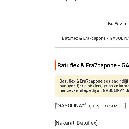
Bu Yazımı
Batuflex & Era7capone - GASOLINA
Batuflex & Era7capone - G
Batuflex & Era7capone seslendirdiği 
sunuyor. Şarkı sözleri, lyrics ve karao
her zevke hitap ediyor. GASOLINA* Sözl
["GASOLINA*" için şarkı sözleri]
[Nakarat: Batuflex]