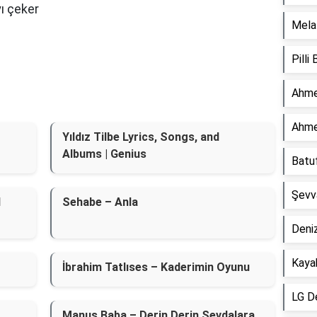
yı çeker
Mela 
Pilli
Ahme
Ahme
Yıldız Tilbe Lyrics, Songs, and
Albums | Genius
Batu
Şevv
l
Sehabe – Anla
Deniz
Kaya
İbrahim Tatlıses – Kaderimin Oyunu
LG D
Manuş Baba – Derin Derin Sevdalara