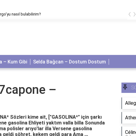
‹
rgo'yu nasıl bulabilirim?
 – Kum Gibi
Selda Bağcan – Dostum Dostum
a7capone –
S
Alleg
A* Sözleri kime ait, ["GASOLINA*" için şarkı
Athe
ene gasolina Ehliyeti yaktım valla billa Sonunda
a polisler arıyo'lar illa Versene gasolina
Célin
da geldi şöhret, kekem geldi para Ama ...