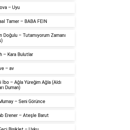
ova – Uyu
aal Tamer – BABA FEIN
n Doğulu – Tutamıyorum Zamanı
s)
 – Kara Bulutlar
ve – av
li İbo – Ağla Yüreğim Ağla (Aldı
arı Duman)
Mumay – Seni Görünce
ab Erener – Ateşle Barut
eci Bisiklet – Uyku