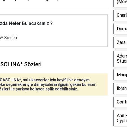
(Mov
Gnarl
zda Neler Bulacaksınız ?
Duman
* Sözleri
Zara 
Adam
Stud
ASOLINA* Sözleri
Manip
GASOLINA*, müzikseverler için keyifli bir deneyim
ke seçenekleriyle dinleyicilerin ilgisini çeken bu eser,
İbra
eri ile şarkıya kolayca eşlik edebilirsiniz.
Cont
Anıl 
Cyph