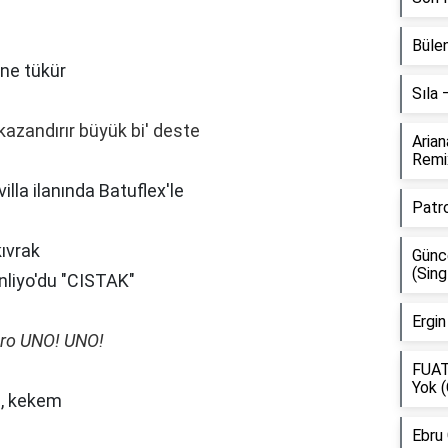
Bülen
ne tükür
Sıla
kazandırır büyük bi' deste
Aria
Remi
lla ilanında Batuflex'le
Patr
kıvrak
Günce
(Sing
nliyo'du "CISTAK"
Ergin
ero UNO! UNO!
FUAT
Yok (
i, kekem
Ebru