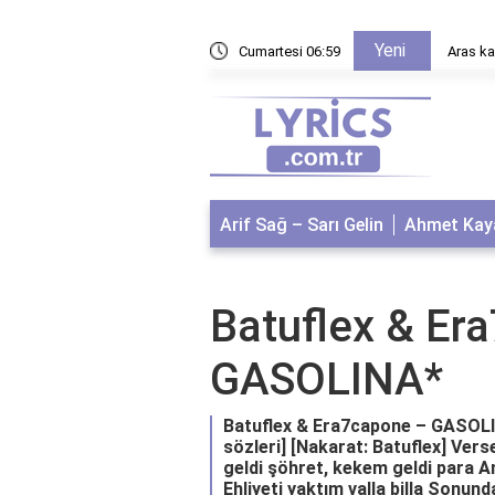
Yeni
 özellikleri ve kullanımı
Cumartesi 06:59
Aras ka
Arif Sağ – Sarı Gelin
Ahmet Kaya
Batuflex & Er
GASOLINA*
Batuflex & Era7capone – GASOLIN
sözleri] [Nakarat: Batuflex] Vers
geldi şöhret, kekem geldi para Am
Ehliyeti yaktım valla billa Sonun