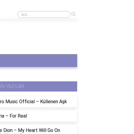
›
Aras kargo'yu nasıl bulabilirim?
ON YAZILAR
ro Music Official – Küllenen Aşk
na – For Real
e Dion – My Heart Will Go On