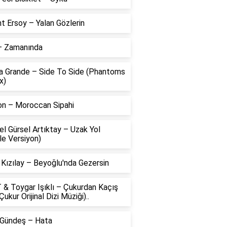
t Ersoy – Yalan Gözlerin
 – Zamanında
na Grande – Side To Side (Phantoms
x)
on – Moroccan Sipahi
l Gürsel Artıktay – Uzak Yol
le Versiyon)
 Kızılay – Beyoğlu'nda Gezersin
 & Toygar Işıklı – Çukurdan Kaçış
Çukur Orijinal Dizi Müziği)..
 Gündeş – Hata