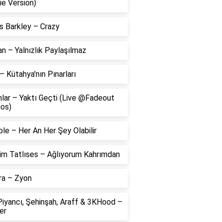
ie Version)
s Barkley – Crazy
 – Yalnızlık Paylaşılmaz
– Kütahya'nın Pınarları
lar – Yaktı Geçti (Live @Fadeout
ios)
le – Her An Her Şey Olabilir
him Tatlıses – Ağlıyorum Kahrımdan
ra – Zyon
Piyancı, Şehinşah, Araff & 3KHood –
er