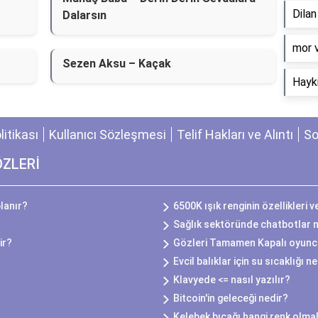
Dila
Dalarsın
​mor 
Sezen Aksu – Kaçak
Hayki
olitikası
Kullanıcı Sözleşmesi
Telif Hakları ve Alıntı
So
ÖZLERİ
lanır?
6500K ışık renginin özellikleri v
Sağlık sektöründe chatbotlar na
ir?
Gözleri Tamamen Kapalı oyuncu
Evcil balıklar için su sıcaklığı n
Klavyede <= nasıl yazılır?
Bitcoin'in geleceği nedir?
Kelebek bıçağı hangi renk olmal