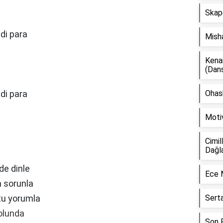
Skap
di para
Mish
Kena
(Dan
di para
Ohash
Moti
Cimil
Dağl
de dinle
Ece 
n sorunla
tu yorumla
Sert
yolunda
Son F