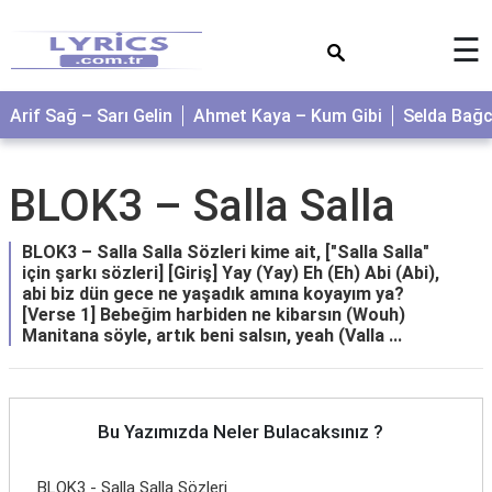
×
☰
Arif Sağ – Sarı Gelin
Ahmet Kaya – Kum Gibi
Selda Bağ
BLOK3 – Salla Salla
BLOK3 – Salla Salla Sözleri kime ait, ["Salla Salla"
için şarkı sözleri] [Giriş] Yay (Yay) Eh (Eh) Abi (Abi),
abi biz dün gece ne yaşadık amına koyayım ya?
[Verse 1] Bebeğim harbiden ne kibarsın (Wouh)
Manitana söyle, artık beni salsın, yeah (Valla ...
Bu Yazımızda Neler Bulacaksınız ?
BLOK3 - Salla Salla Sözleri