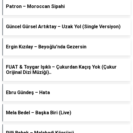
Patron – Moroccan Sipahi
Güncel Gürsel Artıktay – Uzak Yol (Single Versiyon)
Ergin Kızılay – Beyoğlu'nda Gezersin
FUAT & Toygar Işıklı – Çukurdan Kaçış Yok (Çukur
Orijinal Dizi Müziği)..
Ebru Gündeş – Hata
Mela Bedel – Başka Biri (Live)
Pilli Bebek – Malabadi Köprüsü