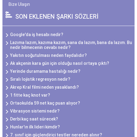
Bize Ulaşın
SON EKLENEN ŞARKI SÖZLERİ
Google'da iş hesabı nedir?
Lazıma lazım, kazıma kazım, sana da lazım, bana da lazım. Bu
nedir bilmecenin cevabı nedir?
Yakıtın soğutulması neden faydalıdır?
Ak akçenin kara gün için olduğu nasıl ortaya çıktı?
Yerinde duramama hastalığı nedir?
Sıralı lojistik regresyon nedir?
Akrep Kral filmi neden yasaklandı?
1 fitte kaç knot var?
Ortaokulda 59 net kaç puan alıyor?
Vibrasyon sistemi nedir?
Derbi kaç saat sürecek?
Hunlar'ın ilk lideri kimdir?
7. sınıf için güçlendirici testler nereden alınır?