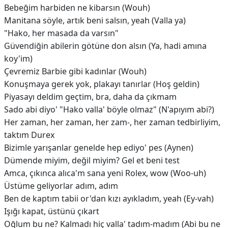
Bebeğim harbiden ne kibarsın (Wouh)
Manitana söyle, artık beni salsın, yeah (Valla ya)
"Hako, her masada da varsın"
Güvendiğin abilerin götüne don alsın (Ya, hadi amına
koy'im)
Çevremiz Barbie gibi kadınlar (Wouh)
Konuşmaya gerek yok, plakayı tanırlar (Hoş geldin)
Piyasayı deldim geçtim, bra, daha da çıkmam
Sado abi diyo' "Hako valla' böyle olmaz" (N'apıyım abi?)
Her zaman, her zaman, her zam-, her zaman tedbirliyim,
taktım Durex
Bizimle yarışanlar genelde hep ediyo' pes (Aynen)
Dümende miyim, değil miyim? Gel et beni test
Amca, çıkınca alıca'm sana yeni Rolex, wow (Woo-uh)
Üstüme geliyorlar adım, adım
Ben de kaptım tabii or'dan kızı ayıkladım, yeah (Ey-vah)
Işığı kapat, üstünü çıkart
Oğlum bu ne? Kalmadı hiç valla' tadım-madım (Abi bu ne