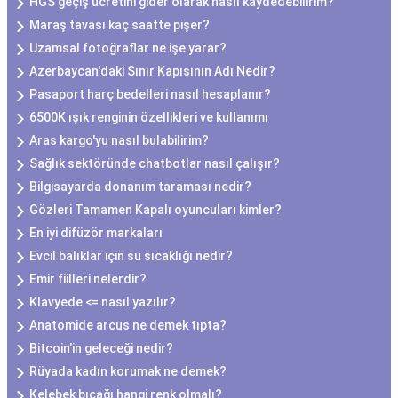
HGS geçiş ücretini gider olarak nasıl kaydedebilirim?
Maraş tavası kaç saatte pişer?
Uzamsal fotoğraflar ne işe yarar?
Azerbaycan'daki Sınır Kapısının Adı Nedir?
Pasaport harç bedelleri nasıl hesaplanır?
6500K ışık renginin özellikleri ve kullanımı
Aras kargo'yu nasıl bulabilirim?
Sağlık sektöründe chatbotlar nasıl çalışır?
Bilgisayarda donanım taraması nedir?
Gözleri Tamamen Kapalı oyuncuları kimler?
En iyi difüzör markaları
Evcil balıklar için su sıcaklığı nedir?
Emir fiilleri nelerdir?
Klavyede <= nasıl yazılır?
Anatomide arcus ne demek tıpta?
Bitcoin'in geleceği nedir?
Rüyada kadın korumak ne demek?
Kelebek bıçağı hangi renk olmalı?