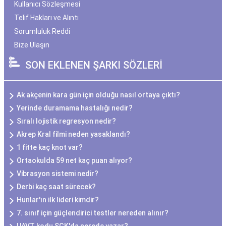
Kullanıcı Sözleşmesi
Telif Hakları ve Alıntı
Sorumluluk Reddi
Bize Ulaşın
SON EKLENEN ŞARKI SÖZLERİ
Ak akçenin kara gün için olduğu nasıl ortaya çıktı?
Yerinde duramama hastalığı nedir?
Sıralı lojistik regresyon nedir?
Akrep Kral filmi neden yasaklandı?
1 fitte kaç knot var?
Ortaokulda 59 net kaç puan alıyor?
Vibrasyon sistemi nedir?
Derbi kaç saat sürecek?
Hunlar'ın ilk lideri kimdir?
7. sınıf için güçlendirici testler nereden alınır?