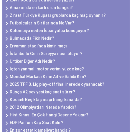
UAVT kodu SGK'da nerede yazar?
Amazon'da en karlı ürün hangisi?
Ziraat Türkiye Kupası gruplarda kaç maç oynanır?
Futbolcuların Sırtlarında Ne Var?
Kolombiya neden İspanyolca konuşuyor?
Bulmacada Fikir Nedir?
Eryaman stadı'nda kimin maçı
İstanbullu Gelin Süreyya nasıl ölüyor?
Ürtiker Diğer Adı Nedir?
İçten yanmalı motor verimi yüzde kaç?
Mondial Markası Kime Ait ve Sahibi Kim?
2025 TFF 3. Lig play-off finali nerede oynanacak?
Rusça A2 seviyesi kaç saat sürer?
Kocaeli Beşiktaş maçı hangi kanalda?
2012 Olimpiyatları Nerede Yapıldı?
Hint Kınası En Çok Hangi Desene Yakışır?
EDP Parfüm Kaç Saat Kalır?
En zor estetik ameliyat hangisi?