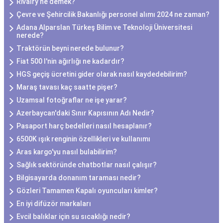
Rivalry ne demek?
Çevre ve Şehircilik Bakanlığı personel alımı 2024 ne zaman?
Adana Alparslan Türkeş Bilim ve Teknoloji Üniversitesi
nerede?
Traktörün beyni nerede bulunur?
Fiat 500 l'nin ağırlığı ne kadardır?
HGS geçiş ücretini gider olarak nasıl kaydedebilirim?
Maraş tavası kaç saatte pişer?
Uzamsal fotoğraflar ne işe yarar?
Azerbaycan'daki Sınır Kapısının Adı Nedir?
Pasaport harç bedelleri nasıl hesaplanır?
6500K ışık renginin özellikleri ve kullanımı
Aras kargo'yu nasıl bulabilirim?
Sağlık sektöründe chatbotlar nasıl çalışır?
Bilgisayarda donanım taraması nedir?
Gözleri Tamamen Kapalı oyuncuları kimler?
En iyi difüzör markaları
Evcil balıklar için su sıcaklığı nedir?