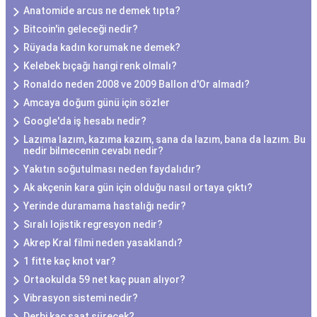
Anatomide arcus ne demek tıpta?
Bitcoin'in geleceği nedir?
Rüyada kadın korumak ne demek?
Kelebek bıçağı hangi renk olmalı?
Ronaldo neden 2008 ve 2009 Ballon d'Or almadı?
Amcaya doğum günü için sözler
Google'da iş hesabı nedir?
Lazıma lazım, kazıma kazım, sana da lazım, bana da lazım. Bu
nedir bilmecenin cevabı nedir?
Yakıtın soğutulması neden faydalıdır?
Ak akçenin kara gün için olduğu nasıl ortaya çıktı?
Yerinde duramama hastalığı nedir?
Sıralı lojistik regresyon nedir?
Akrep Kral filmi neden yasaklandı?
1 fitte kaç knot var?
Ortaokulda 59 net kaç puan alıyor?
Vibrasyon sistemi nedir?
Derbi kaç saat sürecek?