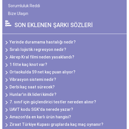
Sorumluluk Reddi
Bize Ulaşın
SON EKLENEN ŞARKI SÖZLERİ
Yerinde duramama hastalığı nedir?
Sıralı lojistik regresyon nedir?
Akrep Kral filmi neden yasaklandı?
1 fitte kaç knot var?
Ortaokulda 59 net kaç puan alıyor?
Vibrasyon sistemi nedir?
Derbi kaç saat sürecek?
Hunlar'ın ilk lideri kimdir?
7. sınıf için güçlendirici testler nereden alınır?
UAVT kodu SGK'da nerede yazar?
Amazon'da en karlı ürün hangisi?
Ziraat Türkiye Kupası gruplarda kaç maç oynanır?