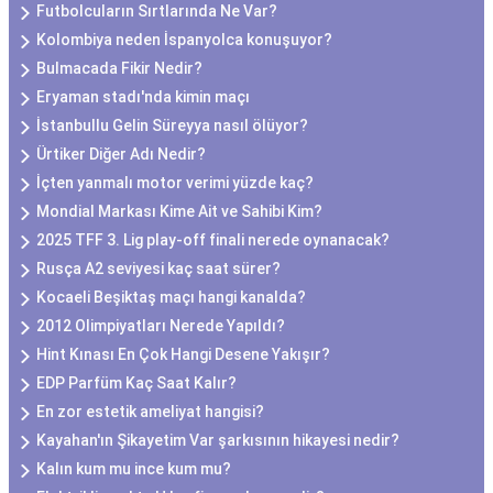
Futbolcuların Sırtlarında Ne Var?
Kolombiya neden İspanyolca konuşuyor?
Bulmacada Fikir Nedir?
Eryaman stadı'nda kimin maçı
İstanbullu Gelin Süreyya nasıl ölüyor?
Ürtiker Diğer Adı Nedir?
İçten yanmalı motor verimi yüzde kaç?
Mondial Markası Kime Ait ve Sahibi Kim?
2025 TFF 3. Lig play-off finali nerede oynanacak?
Rusça A2 seviyesi kaç saat sürer?
Kocaeli Beşiktaş maçı hangi kanalda?
2012 Olimpiyatları Nerede Yapıldı?
Hint Kınası En Çok Hangi Desene Yakışır?
EDP Parfüm Kaç Saat Kalır?
En zor estetik ameliyat hangisi?
Kayahan'ın Şikayetim Var şarkısının hikayesi nedir?
Kalın kum mu ince kum mu?