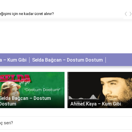
‹
eğişimi için ne kadar ücret alınır?
 – Kum Gibi
Selda Bağcan – Dostum Dostum
Selda Bağcan – Dostum
Dostum
Ahmet Kaya – Kum Gibi
ç seri?