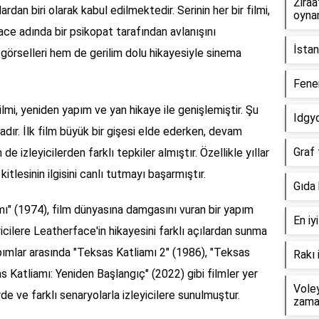
Ziraa
rdan biri olarak kabul edilmektedir. Serinin her bir filmi,
oynan
ace adında bir psikopat tarafından avlanışını
İstan
 görselleri hem de gerilim dolu hikayesiyle sinema
Fener
ilmi, yeniden yapım ve yan hikaye ile genişlemiştir. Şu
Idgyo
ır. İlk film büyük bir gişesi elde ederken, devam
Graf 
 izleyicilerden farklı tepkiler almıştır. Özellikle yıllar
kitlesinin ilgisini canlı tutmayı başarmıştır.
Gıda 
amı" (1974), film dünyasına damgasını vuran bir yapım
En iy
yicilere Leatherface'in hikayesini farklı açılardan sunma
pımlar arasında "Teksas Katliamı 2" (1986), "Teksas
Rakı 
s Katliamı: Yeniden Başlangıç" (2022) gibi filmler yer
Voley
de ve farklı senaryolarla izleyicilere sunulmuştur.
zama