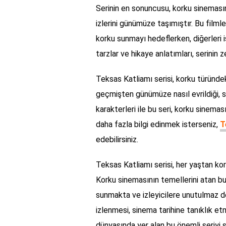
Serinin en sonuncusu, korku sinemasın
izlerini günümüze taşımıştır. Bu filmle
korku sunmayı hedeflerken, diğerleri 
tarzlar ve hikaye anlatımları, serinin z
Teksas Katliamı serisi, korku türündeki
geçmişten günümüze nasıl evrildiği, s
karakterleri ile bu seri, korku sineması
daha fazla bilgi edinmek isterseniz,
T
edebilirsiniz.
Teksas Katliamı serisi, her yaştan kor
Korku sinemasının temellerini atan b
sunmakta ve izleyicilere unutulmaz de
izlenmesi, sinema tarihine tanıklık et
dünyasında yer alan bu önemli seriyi 