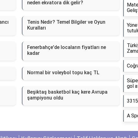
neden ekvatora dik gelir?
Mate
Gelişt
ancı
Tenis Nedir? Temel Bilgiler ve Oyun
Yönet
Kuralları
tutul
Türk
Fenerbahçe'de locaların fiyatları ne
Zama
kadar
Coğra
Normal bir voleybol topu kaç TL
Süper
gol a
Beşiktaş basketbol kaç kere Avrupa
şampiyonu oldu
3315
A Spo