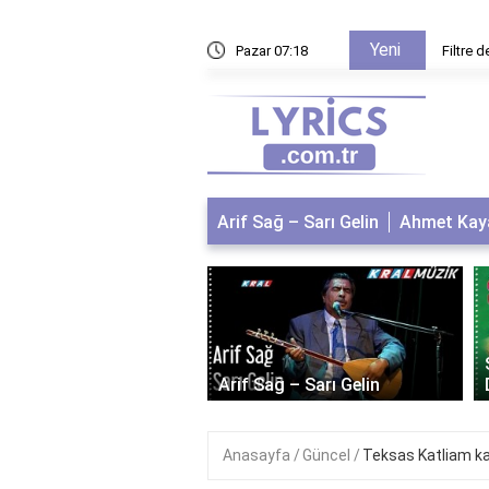
Yeni
n ne kadar ücret alınır?
Pazar 07:18
Filtre d
Arif Sağ – Sarı Gelin
Ahmet Kaya
 Kaya – Kum Gibi
Arif Sağ – Sarı Gelin
Anasayfa
Güncel
Teksas Katliam ka