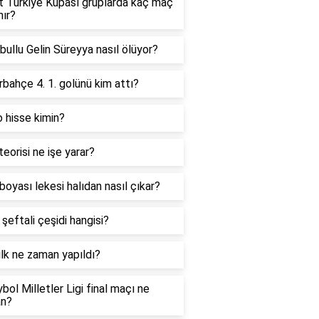
t Türkiye Kupası gruplarda kaç maç
ır?
bullu Gelin Süreyya nasıl ölüyor?
bahçe 4. 1. golünü kim attı?
 hisse kimin?
teorisi ne işe yarar?
boyası lekesi halıdan nasıl çıkar?
i şeftali çeşidi hangisi?
ilk ne zaman yapıldı?
bol Milletler Ligi final maçı ne
n?