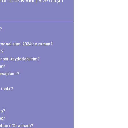
rumluluk Reddi
Bize Ulaşın
K?
ersonel alımı 2024 ne zaman?
r?
 nasıl kaydedebilirim?
ar?
hesaplanır?
 nedir?
ta?
ek?
llon d'Or almadı?