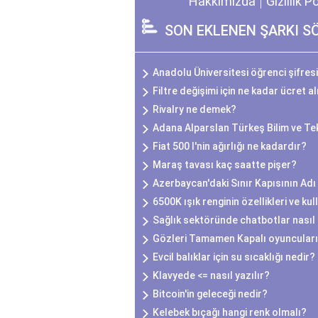
Hakkımızda
Gizlilik P
SON EKLENEN ŞARKI S
Anadolu Üniversitesi öğrenci şifresi 
Filtre değişimi için ne kadar ücret al
Rivalry ne demek?
Adana Alparslan Türkeş Bilim ve Tek
Fiat 500 l'nin ağırlığı ne kadardır?
Maraş tavası kaç saatte pişer?
Azerbaycan'daki Sınır Kapısının Adı
6500K ışık renginin özellikleri ve kul
Sağlık sektöründe chatbotlar nasıl 
Gözleri Tamamen Kapalı oyuncuları
Evcil balıklar için su sıcaklığı nedir?
Klavyede <= nasıl yazılır?
Bitcoin'in geleceği nedir?
Kelebek bıçağı hangi renk olmalı?