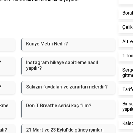
Boral
Çelik
Alt 
Künye Metni Nedir?
1 ton
?
Instagram hikaye sabitleme nasıl
yapılır?
Serg
gitm
?
Sakızın faydaları ve zararları nelerdir?
Tarif
Bir s
ikme
Don'T Breathe serisi kaç film?
yapı
Kaled
alı?
21 Mart ve 23 Eylül'de güneş ışınları