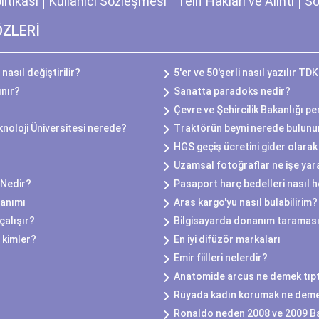
olitikası
Kullanıcı Sözleşmesi
Telif Hakları ve Alıntı
So
ÖZLERİ
nasıl değiştirilir?
5'er ve 50'şerli nasıl yazılır TD
ınır?
Sanatta paradoks nedir?
Çevre ve Şehircilik Bakanlığı p
noloji Üniversitesi nerede?
Traktörün beyni nerede bulunu
HGS geçiş ücretini gider olarak
Uzamsal fotoğraflar ne işe yar
 Nedir?
Pasaport harç bedelleri nasıl 
lanımı
Aras kargo'yu nasıl bulabilirim?
çalışır?
Bilgisayarda donanım taraması
 kimler?
En iyi difüzör markaları
Emir fiilleri nelerdir?
Anatomide arcus ne demek tıp
Rüyada kadın korumak ne dem
Ronaldo neden 2008 ve 2009 Ba