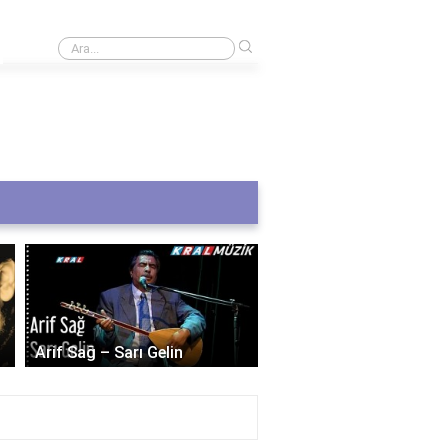
›
Filtre değişimi için ne kadar ücret alınır?
Selda Bağcan – Dostu
Arif Sağ – Sarı Gelin
Dostum