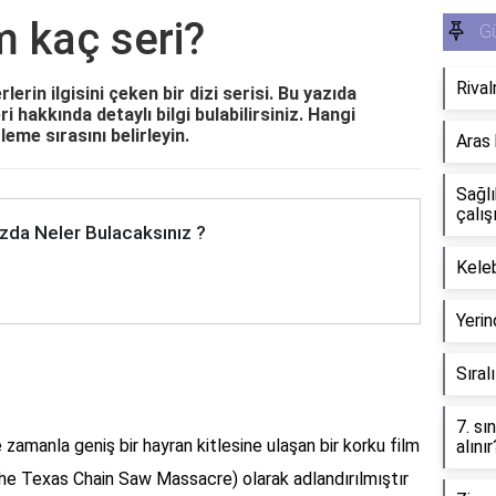
m kaç seri?
G
Riva
erin ilgisini çeken bir dizi serisi. Bu yazıda
leri hakkında detaylı bilgi bulabilirsiniz. Hangi
zleme sırasını belirleyin.
Aras 
Sağlı
çalış
zda Neler Bulacaksınız ?
Keleb
Yerin
Sıral
7. sı
zamanla geniş bir hayran kitlesine ulaşan bir korku film
alınır
 (The Texas Chain Saw Massacre) olarak adlandırılmıştır