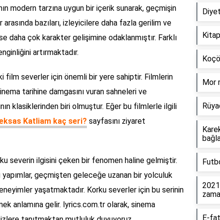
ın modern tarzına uygun bir içerik sunarak, geçmişin
Diye
r arasında bazıları, izleyicilere daha fazla gerilim ve
Kitap
ise daha çok karakter gelişimine odaklanmıştır. Farklı
enginliğini artırmaktadır.
Koçö
 film severler için önemli bir yere sahiptir. Filmlerin
Mor r
inema tarihine damgasını vuran sahneleri ve
Rüya
nın klasiklerinden biri olmuştur. Eğer bu filmlerle ilgili
eksas Katliam kaç seri?
sayfasını ziyaret
Kare
bağla
ku severin ilgisini çeken bir fenomen haline gelmiştir.
Futbo
u yapımlar, geçmişten geleceğe uzanan bir yolculuk
2021 
neyimler yaşatmaktadır. Korku severler için bu serinin
zama
mek anlamına gelir. lyrics.com.tr olarak, sinema
E-fat
sizlere tanıtmaktan mutluluk duyuyoruz.