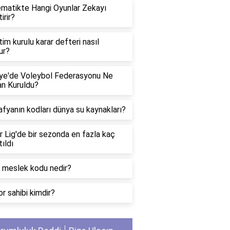
matikte Hangi Oyunlar Zekayı
irir?
im kurulu karar defteri nasıl
ur?
iye'de Voleybol Federasyonu Ne
n Kuruldu?
fyanın kodları dünya su kaynakları?
 Lig'de bir sezonda en fazla kaç
tıldı
 meslek kodu nedir?
r sahibi kimdir?