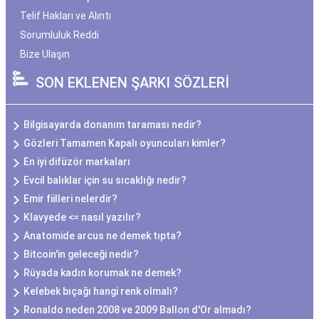
Telif Hakları ve Alıntı
Sorumluluk Reddi
Bize Ulaşın
SON EKLENEN ŞARKI SÖZLERİ
Bilgisayarda donanım taraması nedir?
Gözleri Tamamen Kapalı oyuncuları kimler?
En iyi difüzör markaları
Evcil balıklar için su sıcaklığı nedir?
Emir fiilleri nelerdir?
Klavyede <= nasıl yazılır?
Anatomide arcus ne demek tıpta?
Bitcoin'in geleceği nedir?
Rüyada kadın korumak ne demek?
Kelebek bıçağı hangi renk olmalı?
Ronaldo neden 2008 ve 2009 Ballon d'Or almadı?