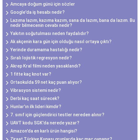
Amcaya doğum günü için sözler
Google'da iş hesabı nedir?
Lazıma lazım, kazıma kazım, sana da lazım, bana da lazım. Bu
nedir bilmecenin cevabı nedir?
Yakıtın soğutulması neden faydalıdır?
Ak akçenin kara gün için olduğu nasıl ortaya çıktı?
Yerinde duramama hastalığı nedir?
Sıralı lojistik regresyon nedir?
Akrep Kral filmi neden yasaklandı?
1 fitte kaç knot var?
Ortaokulda 59 net kaç puan alıyor?
Vibrasyon sistemi nedir?
Derbi kaç saat sürecek?
Hunlar'ın ilk lideri kimdir?
7. sınıf için güçlendirici testler nereden alınır?
UAVT kodu SGK'da nerede yazar?
Amazon'da en karlı ürün hangisi?
Ziraat Türkiye Kupası gruplarda kaç maç oynanır?