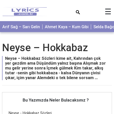
×
☰
Arif Sağ – Sarı Gelin
Ahmet Kaya – Kum Gibi
Selda Bağ
Neyse – Hokkabaz
Neyse – Hokkabaz Sözleri kime ait, Kahrından çok
yer gezdim ama Düşündüm yalnız başına Alışmak zor
mu gelir yerine sonra İçmek gülmek Kim takar, alkış
tutar -senin gibi hokkabaza - kalsa Dünyanın çivisi
çıkar, içim yanar Alemdeki o tek bilene sorsam ...
Bu Yazımızda Neler Bulacaksınız ?
Neyse - Hokkabaz Sözleri