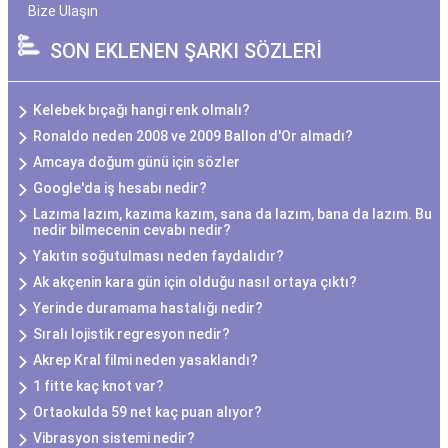
Bize Ulaşın
SON EKLENEN ŞARKI SÖZLERİ
Kelebek bıçağı hangi renk olmalı?
Ronaldo neden 2008 ve 2009 Ballon d'Or almadı?
Amcaya doğum günü için sözler
Google'da iş hesabı nedir?
Lazıma lazım, kazıma kazım, sana da lazım, bana da lazım. Bu
nedir bilmecenin cevabı nedir?
Yakıtın soğutulması neden faydalıdır?
Ak akçenin kara gün için olduğu nasıl ortaya çıktı?
Yerinde duramama hastalığı nedir?
Sıralı lojistik regresyon nedir?
Akrep Kral filmi neden yasaklandı?
1 fitte kaç knot var?
Ortaokulda 59 net kaç puan alıyor?
Vibrasyon sistemi nedir?