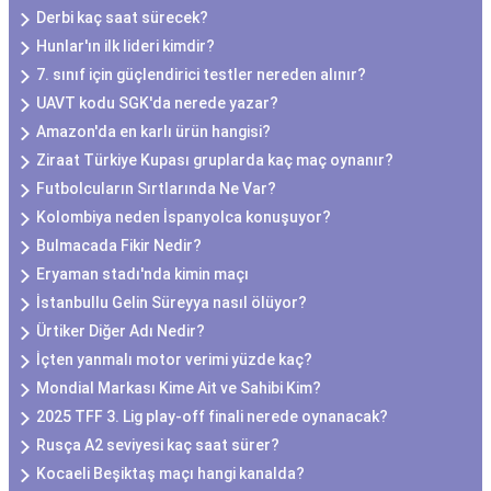
Derbi kaç saat sürecek?
Hunlar'ın ilk lideri kimdir?
7. sınıf için güçlendirici testler nereden alınır?
UAVT kodu SGK'da nerede yazar?
Amazon'da en karlı ürün hangisi?
Ziraat Türkiye Kupası gruplarda kaç maç oynanır?
Futbolcuların Sırtlarında Ne Var?
Kolombiya neden İspanyolca konuşuyor?
Bulmacada Fikir Nedir?
Eryaman stadı'nda kimin maçı
İstanbullu Gelin Süreyya nasıl ölüyor?
Ürtiker Diğer Adı Nedir?
İçten yanmalı motor verimi yüzde kaç?
Mondial Markası Kime Ait ve Sahibi Kim?
2025 TFF 3. Lig play-off finali nerede oynanacak?
Rusça A2 seviyesi kaç saat sürer?
Kocaeli Beşiktaş maçı hangi kanalda?