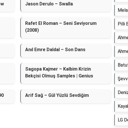
ow
Jason Derulo – Swalla
Mela 
Rafet El Roman – Seni Seviyorum
Pilli
(2008)
Ahme
Anıl Emre Daldal – Son Dans
Ahme
Batu
Sagopa Kajmer – Kalbim Krizin
Bekçisi Olmuş Samples | Genius
Şevv
Deniz
90
Arif Sağ – Gül Yüzlü Sevdiğim
Kaya
LG D