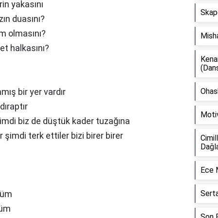
rin yakasını
Skap
zın duasını?
im olmasını?
Mish
et halkasını?
Kena
(Dan
mış bir yer vardır
Ohash
dıraptır
Moti
şimdi biz de düştük kader tuzağına
imdi terk ettiler bizi birer birer
Cimil
Dağl
Ece 
züm
Sert
lüm
Son F