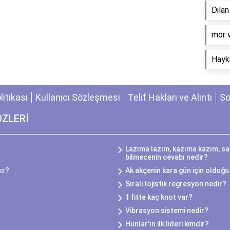
Dila
​mor 
Hayki
olitikası
Kullanıcı Sözleşmesi
Telif Hakları ve Alıntı
So
ÖZLERİ
Lazıma lazım, kazıma kazım, sa
bilmecenin cevabı nedir?
ır?
Ak akçenin kara gün için olduğu 
Sıralı lojistik regresyon nedir?
1 fitte kaç knot var?
Vibrasyon sistemi nedir?
Hunlar'ın ilk lideri kimdir?