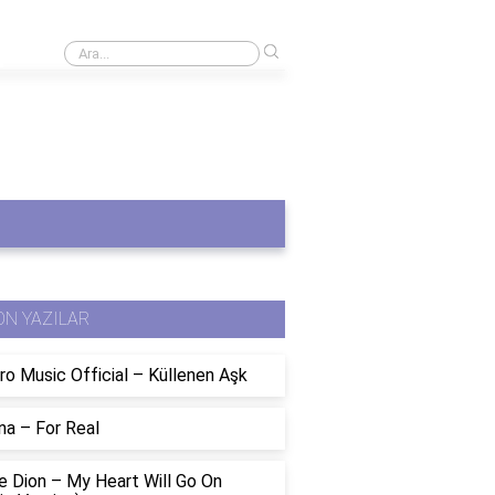
›
Yakıtın soğutulması neden faydalıdır?
ON YAZILAR
ro Music Official – Küllenen Aşk
na – For Real
e Dion – My Heart Will Go On