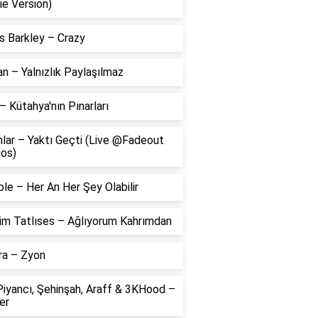
ie Version)
s Barkley – Crazy
 – Yalnızlık Paylaşılmaz
– Kütahya'nın Pınarları
lar – Yaktı Geçti (Live @Fadeout
ios)
le – Her An Her Şey Olabilir
him Tatlıses – Ağlıyorum Kahrımdan
ra – Zyon
Piyancı, Şehinşah, Araff & 3KHood –
er