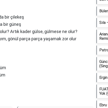
Bülen
a bir çilekeş
Sıla
da bir güneş
lur? Artık kader gülse, gülmese ne olur?
Aria
ıyım, gönül parça parça yaşamak zor olur
Remi
Patr
Günce
(Sing
züm
lüm
Ergin
FUAT
Yok (
Ebru