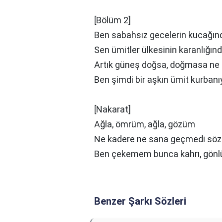
[Bölüm 2]
Ben sabahsız gеcelerin kucağınd
Sen ümitler ülkesinin karanlığın
Artık güneş doğsa, doğmasa ne o
Ben şimdi bir aşkın ümit kurban
[Nakarat]
Ağla, ömrüm, ağla, gözüm
Ne kadere ne sana geçmedi sö
Ben çekemem bunca kahrı, gön
Benzer Şarkı Sözleri