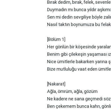
Bırak dedim, bırak, felek, sevenle
Duymadın mı bunca yıldır aşkımı
Sen mi dedin sevgiliye böyle zal
Nasıl taktın boynumuza bu felak
[Bölüm 1]
Her gönlün bir köşesinde yaralan
Benim gibi çilekeşin yaşaması ız
Nice ümitlerle bakarken yarına 
Bize mutluluğu vaat eden ümitler ş
[Nakarat]
Ağla, ömrüm, ağla, gözüm
Ne kadere ne sana geçmedi sö
Ben çеkemem bunca kahrı, gön