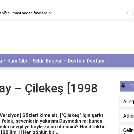
‹
 soğutulması neden faydalıdır?
 – Kum Gibi
Selda Bağcan – Dostum Dostum
y – Çilekeş [1998
S
Alleg
rsiyon] Sözleri kime ait, ["Çilekeş" için şarkı
Athe
ak, felek, sevenlerin yakasını Duymadın mı bunca
edin sevgiliye böyle zalim olmasını? Nasıl taktın
Célin
Bölüm 1] Her gönlün bir ...