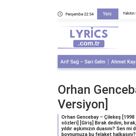
sı neden faydalıdır?
Yakıtın
Yeni
Perşembe 22:54
Arif Sağ – Sarı Gelin
Ahmet Kaya
Orhan Genceba
Versiyon]
Orhan Gencebay – Çilekeş [1998 Ve
sözleri] [Giriş] Bırak dedim, bır
yıldır aşkımızın duasını? Sen mi d
boynumuza bu felaket halkasını? [