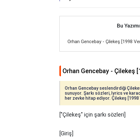
Bu Yazımı
Orhan Gencebay - Çilekeş [1998 Ver
Orhan Gencebay - Çilekeş [
Orhan Gencebay seslendirdiği Çilekeş 
sunuyor. Şarkı sözleri, lyrics ve karao
her zevke hitap ediyor. Çilekeş [1998 
["Çilekeş" için şarkı sözleri]
[Giriş]