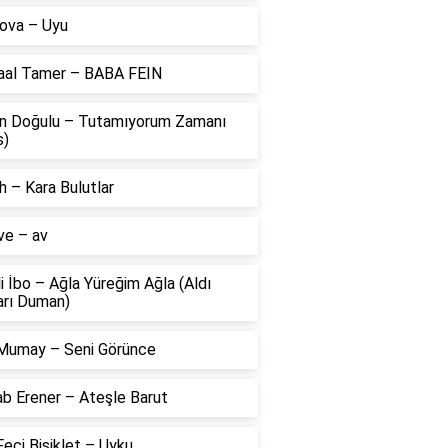
ova – Uyu
aal Tamer – BABA FEIN
n Doğulu – Tutamıyorum Zamanı
s)
 – Kara Bulutlar
ve – av
li İbo – Ağla Yüreğim Ağla (Aldı
arı Duman)
Mumay – Seni Görünce
ab Erener – Ateşle Barut
eci Bisiklet – Uyku