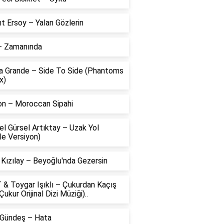
t Ersoy – Yalan Gözlerin
 – Zamanında
na Grande – Side To Side (Phantoms
x)
on – Moroccan Sipahi
l Gürsel Artıktay – Uzak Yol
le Versiyon)
 Kızılay – Beyoğlu'nda Gezersin
 & Toygar Işıklı – Çukurdan Kaçış
Çukur Orijinal Dizi Müziği)..
 Gündeş – Hata