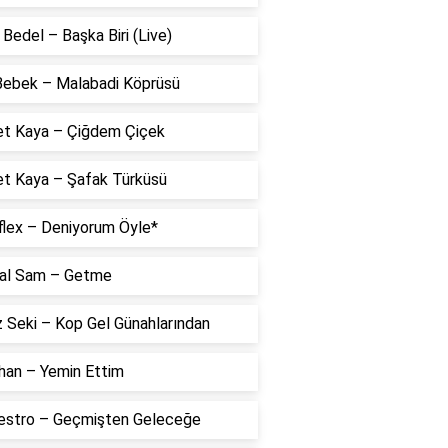
Bedel – Başka Biri (Live)
 Bebek – Malabadi Köprüsü
t Kaya – Çiğdem Çiçek
t Kaya – Şafak Türküsü
flex – Deniyorum Öyle*
al Sam – Getme
 Seki – Kop Gel Günahlarından
han – Yemin Ettim
estro – Geçmişten Geleceğe