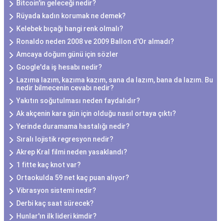
Bitcoin'in geleceği nedir?
Rüyada kadın korumak ne demek?
Kelebek bıçağı hangi renk olmalı?
Ronaldo neden 2008 ve 2009 Ballon d'Or almadı?
Amcaya doğum günü için sözler
Google'da iş hesabı nedir?
Lazıma lazım, kazıma kazım, sana da lazım, bana da lazım. Bu
nedir bilmecenin cevabı nedir?
Yakıtın soğutulması neden faydalıdır?
Ak akçenin kara gün için olduğu nasıl ortaya çıktı?
Yerinde duramama hastalığı nedir?
Sıralı lojistik regresyon nedir?
Akrep Kral filmi neden yasaklandı?
1 fitte kaç knot var?
Ortaokulda 59 net kaç puan alıyor?
Vibrasyon sistemi nedir?
Derbi kaç saat sürecek?
Hunlar'ın ilk lideri kimdir?