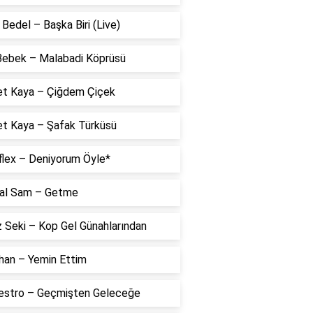
Bedel – Başka Biri (Live)
 Bebek – Malabadi Köprüsü
t Kaya – Çiğdem Çiçek
t Kaya – Şafak Türküsü
flex – Deniyorum Öyle*
al Sam – Getme
 Seki – Kop Gel Günahlarından
han – Yemin Ettim
estro – Geçmişten Geleceğe