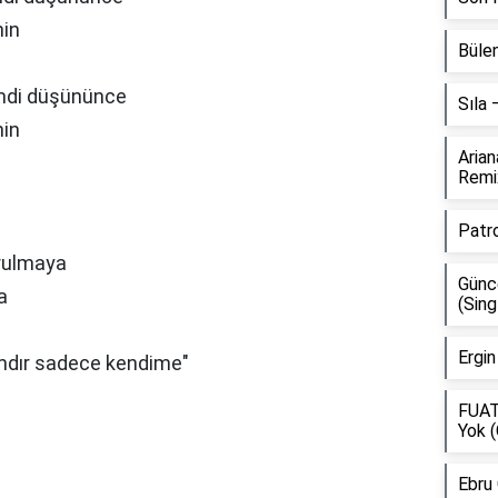
nin
Bülen
şimdi düşününce
Sıla
nin
Aria
Remi
Patr
vrulmaya
Günce
a
(Sing
Ergin
ımdır sadece kendime"
FUAT
Yok (
Ebru