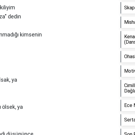
kiliyim
Skap
aza" dedin
Mish
unmadığı kimsenin
Kena
(Dan
Ohash
Moti
lsak, ya
Cimil
Dağl
Ece 
 ölsek, ya
Sert
imdi düşününce
Son F