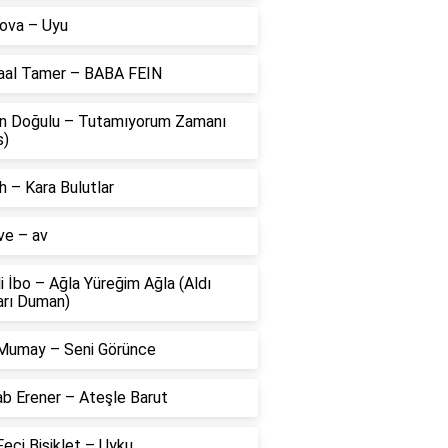
ova – Uyu
aal Tamer – BABA FEIN
n Doğulu – Tutamıyorum Zamanı
s)
 – Kara Bulutlar
ve – av
li İbo – Ağla Yüreğim Ağla (Aldı
arı Duman)
Mumay – Seni Görünce
ab Erener – Ateşle Barut
eci Bisiklet – Uyku