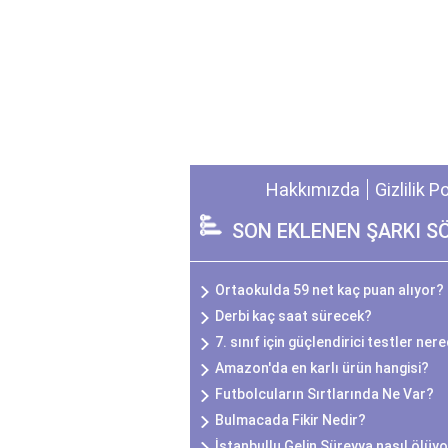
Hakkımızda
Gizlilik P
SON EKLENEN ŞARKI S
Ortaokulda 59 net kaç puan alıyor?
Derbi kaç saat sürecek?
7. sınıf için güçlendirici testler ner
Amazon'da en karlı ürün hangisi?
Futbolcuların Sırtlarında Ne Var?
Bulmacada Fikir Nedir?
İstanbullu Gelin Süreyya nasıl ölüy