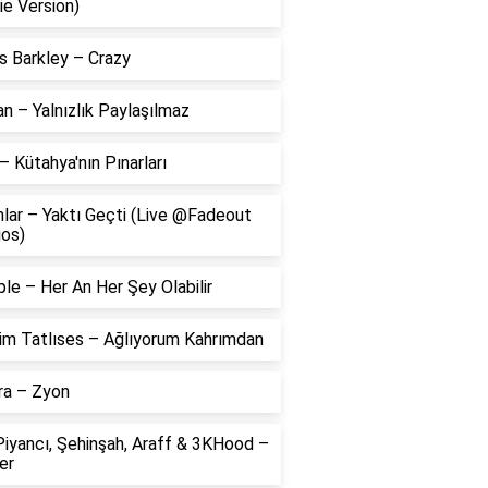
ie Version)
s Barkley – Crazy
 – Yalnızlık Paylaşılmaz
– Kütahya'nın Pınarları
lar – Yaktı Geçti (Live @Fadeout
ios)
le – Her An Her Şey Olabilir
him Tatlıses – Ağlıyorum Kahrımdan
ra – Zyon
Piyancı, Şehinşah, Araff & 3KHood –
er