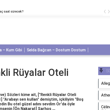
‹
aç saat sürecek?
 – Kum Gibi
Selda Bağcan – Dostum Dostum
li Rüyalar Oteli
S
Alleg
e) Sözleri kime ait, ["Renkli Rüyalar Oteli
Athe
 1] "Arabayı sen kullan" demiştim, içkiliyim "Boş
dedin Bu otel güzel adını sevdim Or'da öyle
Célin
msenin [Ön Nakarat] Sarhoş ...