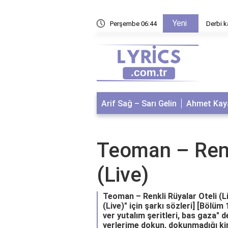
Yeni
 nedir?
Perşembe 06:44
Derbi k
Arif Sağ – Sarı Gelin
Ahmet Kaya
Teoman – Renk
(Live)
Teoman – Renkli Rüyalar Oteli (Liv
(Live)" için şarkı sözleri] [Bölüm
ver yutalım şeritleri, bas gaza" 
yerlerime dokun, dokunmadığı ki