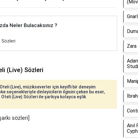
(Mov
Gnarl
zda Neler Bulacaksınız ?
Duman
 Sözleri
Zara 
Adam
Stud
i (Live) Sözleri
Manip
eli (Live), müzikseverler için keyifli bir deneyim
ke seçenekleriyle dinleyicilerin ilgisini çeken bu eser,
İbra
Oteli (Live) Sözleri ile şarkıya kolayca eşlik
Cont
şarkı sözleri]
Anıl 
Cyph