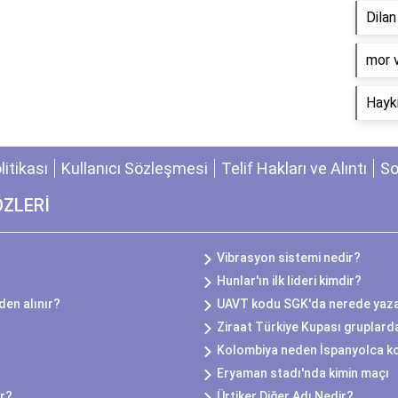
Dila
​mor 
Hayki
olitikası
Kullanıcı Sözleşmesi
Telif Hakları ve Alıntı
So
ÖZLERİ
Vibrasyon sistemi nedir?
Hunlar'ın ilk lideri kimdir?
eden alınır?
UAVT kodu SGK'da nerede yaz
Ziraat Türkiye Kupası gruplard
Kolombiya neden İspanyolca k
Eryaman stadı'nda kimin maçı
or?
Ürtiker Diğer Adı Nedir?