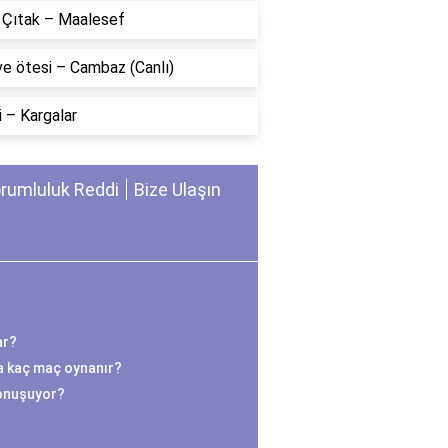
n Çıtak – Maalesef
ve ötesi – Cambaz (Canlı)
 – Kargalar
rumluluk Reddi
Bize Ulaşın
ar?
a kaç maç oynanır?
onuşuyor?