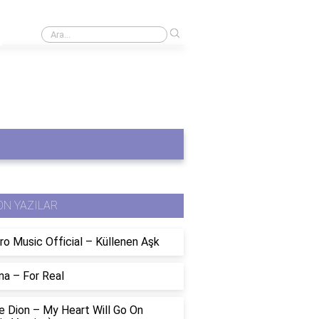
›
Derbi kaç saat sürecek?
ON YAZILAR
ro Music Official – Küllenen Aşk
na – For Real
e Dion – My Heart Will Go On