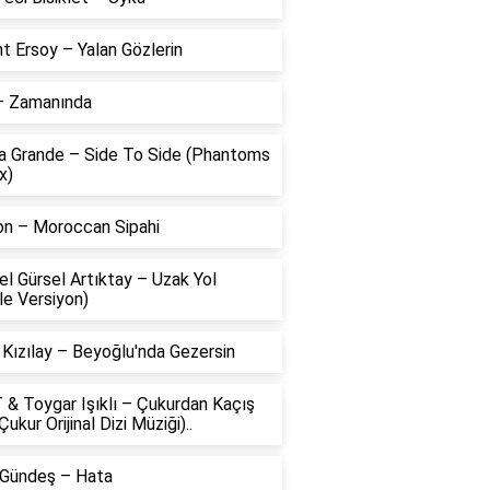
t Ersoy – Yalan Gözlerin
 – Zamanında
na Grande – Side To Side (Phantoms
x)
on – Moroccan Sipahi
l Gürsel Artıktay – Uzak Yol
le Versiyon)
 Kızılay – Beyoğlu'nda Gezersin
 & Toygar Işıklı – Çukurdan Kaçış
Çukur Orijinal Dizi Müziği)..
 Gündeş – Hata