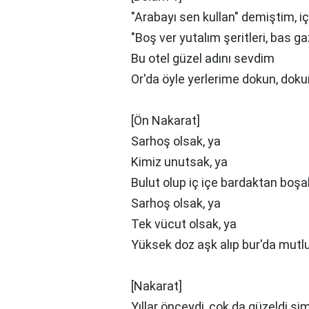
"Arabayı sen kullan" demiştim, iç
"Boş ver yutalım şeritleri, bas g
Bu otel güzel adını sevdim
Or'da öyle yerlerime dokun, dok
[Ön Nakarat]
Sarhoş olsak, ya
Kimiz unutsak, ya
Bulut olup iç içe bardaktan boşa
Sarhoş olsak, ya
Tek vücut olsak, ya
Yüksek doz aşk alıp bur'da mutlu
[Nakarat]
Yıllar önceydi, çok da güzeldi ş