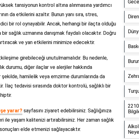
Geces
yüksek tansiyonun kontrol altına alınmasına yardımcı
ın da etkilerini azaltır. Bunun yanı sıra, stres,
Direnç
ci bir rol oynayabilir. Ancak, herhangi bir ilaçta olduğu
Düny
 bir sağlık uzmanına danışmak faydalı olacaktır. Doğru
 artıracak ve yan etkilerini minimize edecektir.
Baske
etkileşime girebileceği unutulmamalıdır. Bu nedenle,
Burun
durumu, diğer ilaçlar ve alerjiler hakkında
Zehra
r şekilde, hamilelik veya emzirme durumlarında da
 İlaç tedavisi sırasında doktor kontrolü, sağlıklı bir
Turşu
iptir.
22100
işe yarar?
sayfasını ziyaret edebilirsiniz. Sağlığınıza
Bilgil
 ile yaşam kalitenizi artırabilirsiniz. Her zaman sağlık
Alko
 sonuçları elde etmenizi sağlayacaktır.
Neye