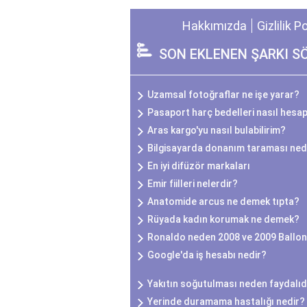
Hakkımızda
Gizlilik P
SON EKLENEN ŞARKI S
Uzamsal fotoğraflar ne işe yarar?
Pasaport harç bedelleri nasıl hesap
Aras kargo'yu nasıl bulabilirim?
Bilgisayarda donanım taraması ned
En iyi difüzör markaları
Emir fiilleri nelerdir?
Anatomide arcus ne demek tıpta?
Rüyada kadın korumak ne demek?
Ronaldo neden 2008 ve 2009 Ballon
Google'da iş hesabı nedir?
Yakıtın soğutulması neden faydalıd
Yerinde duramama hastalığı nedir?