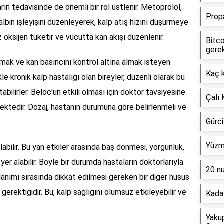
arın tedavisinde de önemli bir rol üstlenir. Metoprolol,
Propa
 kalbin işleyişini düzenleyerek, kalp atış hızını düşürmeye
 oksijen tüketir ve vücutta kan akışı düzenlenir.
Bitco
gerek
rumak ve kan basıncını kontrol altına almak isteyen
Kaç k
kle kronik kalp hastalığı olan bireyler, düzenli olarak bu
altabilirler. Beloc'un etkili olması için doktor tavsiyesine
Çalı 
ektedir. Dozaj, hastanın durumuna göre belirlenmeli ve
Gürci
Yüzme
labilir. Bu yan etkiler arasında baş dönmesi, yorgunluk,
yer alabilir. Böyle bir durumda hastaların doktorlarıyla
20 n
llanımı sırasında dikkat edilmesi gereken bir diğer husus
 gerektiğidir. Bu, kalp sağlığını olumsuz etkileyebilir ve
Kada
Yaku