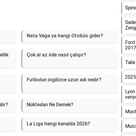
Spira
Sadet
Zengi
Nata Vega ya hangi Otobüs gider?
Ford 
2017
llik
Çok al az öde nasıl çalışır?
Tabii
2025
Futbolun ingilizce uzun adı nedir?
Lyon 
veriy
dir?
Nüktedan Ne Demek?
Musta
La Liga hangi kanalda 2026?
Muci