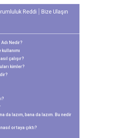
rumluluk Reddi
Bize Ulaşın
n Adı Nedir?
e kullanımı
sıl çalışır?
ları kimler?
edir?
ı?
r
na da lazım, bana da lazım. Bu nedir
nasıl ortaya çıktı?