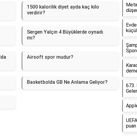
Metin
1500 kalorilik diyet ayda kaç kilo
düşe
verdirir?
Evde 
küçül
Sergen Yalçın 4 Büyüklerde oynadı
mı?
Şampi
Sporc
lda
Airsoft spor mudur?
Karac
deme
Basketbolda GB Ne Anlama Geliyor?
673. 
Gelen
Appl
UEFA 
puan