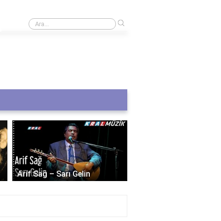
›
Pasaport harç bedelleri nasıl hesaplanır?
Selda Bağcan – Dostu
Arif Sağ – Sarı Gelin
Dostum