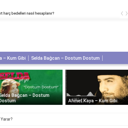
‹
t harç bedelleri nasıl hesaplanır?
 – Kum Gibi
Selda Bağcan – Dostum Dostum
Selda Bağcan – Dostum
Dostum
Ahmet Kaya – Kum Gibi
 Yarar?