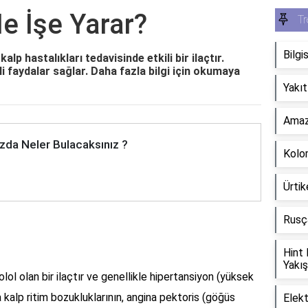
e İşe Yarar?
Tr
Bilgi
lp hastalıkları tedavisinde etkili bir ilaçtır.
i faydalar sağlar. Daha fazla bilgi için okumaya
Yakıt
Amazo
zda Neler Bulacaksınız ?
Kolo
Ürtik
Rusça
Hint
Yakış
 olan bir ilaçtır ve genellikle hipertansiyon (yüksek
a kalp ritim bozukluklarının, angina pektoris (göğüs
Elekt