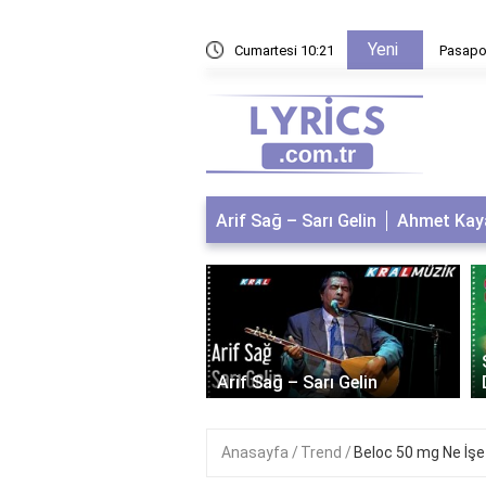
Yeni
lleri nasıl hesaplanır?
Cumartesi 10:21
Pasapor
Arif Sağ – Sarı Gelin
Ahmet Kaya
 Kaya – Kum Gibi
Arif Sağ – Sarı Gelin
Anasayfa
Trend
Beloc 50 mg Ne İşe