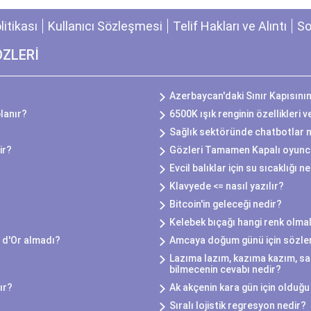
olitikası
Kullanıcı Sözleşmesi
Telif Hakları ve Alıntı
So
ÖZLERİ
Azerbaycan'daki Sınır Kapısını
lanır?
6500K ışık renginin özellikleri v
Sağlık sektöründe chatbotlar na
ir?
Gözleri Tamamen Kapalı oyuncu
Evcil balıklar için su sıcaklığı n
Klavyede <= nasıl yazılır?
Bitcoin'in geleceği nedir?
Kelebek bıçağı hangi renk olmal
 d'Or almadı?
Amcaya doğum günü için sözle
Lazıma lazım, kazıma kazım, sa
bilmecenin cevabı nedir?
ır?
Ak akçenin kara gün için olduğu 
Sıralı lojistik regresyon nedir?