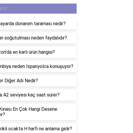
end
sayarda donanım taraması nedir?
ın soğutulması neden faydalıdır?
n'da en karlı ürün hangisi?
mbiya neden İspanyolca konuşuyor?
er Diğer Adı Nedir?
 A2 seviyesi kaç saat sürer?
 Kınası En Çok Hangi Desene
ır?
rikli ocakta H harfi ne anlama gelir?