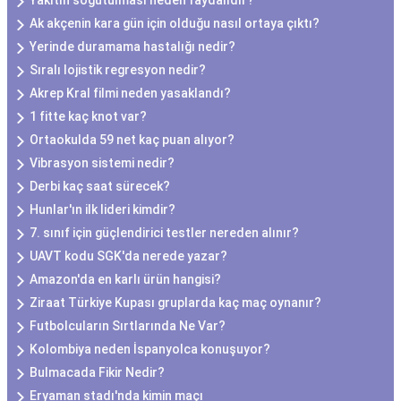
Yakıtın soğutulması neden faydalıdır?
Ak akçenin kara gün için olduğu nasıl ortaya çıktı?
Yerinde duramama hastalığı nedir?
Sıralı lojistik regresyon nedir?
Akrep Kral filmi neden yasaklandı?
1 fitte kaç knot var?
Ortaokulda 59 net kaç puan alıyor?
Vibrasyon sistemi nedir?
Derbi kaç saat sürecek?
Hunlar'ın ilk lideri kimdir?
7. sınıf için güçlendirici testler nereden alınır?
UAVT kodu SGK'da nerede yazar?
Amazon'da en karlı ürün hangisi?
Ziraat Türkiye Kupası gruplarda kaç maç oynanır?
Futbolcuların Sırtlarında Ne Var?
Kolombiya neden İspanyolca konuşuyor?
Bulmacada Fikir Nedir?
Eryaman stadı'nda kimin maçı