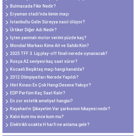
Bulmacada Fikir Nedir?
Eryaman stadı'nda kimin maçı
İstanbullu Gelin Süreyya nasıl ölüyor?
Ürtiker Diğer Adı Nedir?
İçten yanmalı motor verimi yüzde kaç?
Mondial Markası Kime Ait ve Sahibi Kim?
2025 TFF 3. Lig play-off finali nerede oynanacak?
Rusça A2 seviyesi kaç saat sürer?
Kocaeli Beşiktaş maçı hangi kanalda?
2012 Olimpiyatları Nerede Yapıldı?
Hint Kınası En Çok Hangi Desene Yakışır?
EDP Parfüm Kaç Saat Kalır?
En zor estetik ameliyat hangisi?
Kayahan'ın Şikayetim Var şarkısının hikayesi nedir?
Kalın kum mu ince kum mu?
Elektrikli ocakta H harfi ne anlama gelir?