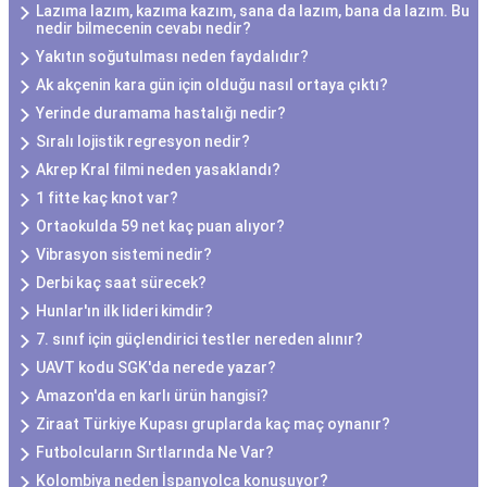
Lazıma lazım, kazıma kazım, sana da lazım, bana da lazım. Bu
nedir bilmecenin cevabı nedir?
Yakıtın soğutulması neden faydalıdır?
Ak akçenin kara gün için olduğu nasıl ortaya çıktı?
Yerinde duramama hastalığı nedir?
Sıralı lojistik regresyon nedir?
Akrep Kral filmi neden yasaklandı?
1 fitte kaç knot var?
Ortaokulda 59 net kaç puan alıyor?
Vibrasyon sistemi nedir?
Derbi kaç saat sürecek?
Hunlar'ın ilk lideri kimdir?
7. sınıf için güçlendirici testler nereden alınır?
UAVT kodu SGK'da nerede yazar?
Amazon'da en karlı ürün hangisi?
Ziraat Türkiye Kupası gruplarda kaç maç oynanır?
Futbolcuların Sırtlarında Ne Var?
Kolombiya neden İspanyolca konuşuyor?