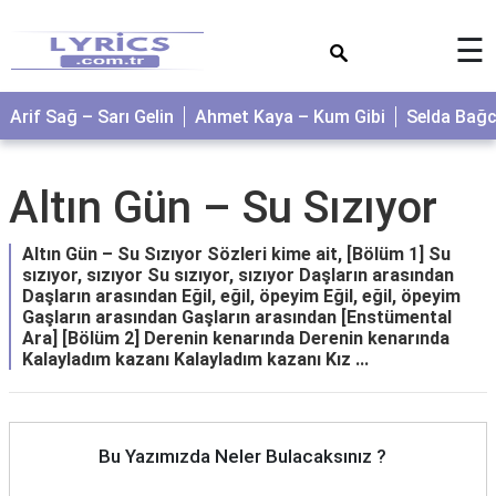
×
☰
Arif Sağ – Sarı Gelin
Ahmet Kaya – Kum Gibi
Selda Bağ
Altın Gün – Su Sızıyor
Altın Gün – Su Sızıyor Sözleri kime ait, [Bölüm 1] Su
sızıyor, sızıyor Su sızıyor, sızıyor Daşların arasından
Daşların arasından Eğil, eğil, öpeyim Eğil, eğil, öpeyim
Gaşların arasından Gaşların arasından [Enstümental
Ara] [Bölüm 2] Derenin kenarında Derenin kenarında
Kalayladım kazanı Kalayladım kazanı Kız ...
Bu Yazımızda Neler Bulacaksınız ?