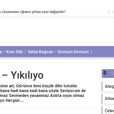
‹
Üniversitesi öğrenci şifresi nasıl değiştirilir?
 – Kum Gibi
Selda Bağcan – Dostum Dostum
– Yıkılıyo
S
kime ait, Görünce beni küçük dilin tutuldu
Alleg
i bana hadi bana hadi bana söyle Seviyorum de
atilmaz Sevmeden yasanmaz Askta oyun olmaz
Athe
iyo Hergün ...
Célin