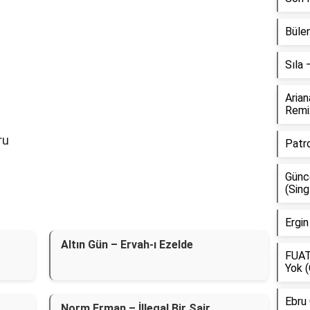
Bülen
Sıla
Aria
Remi
ru
Patr
Günce
(Sing
Ergin
Altın Gün – Ervah-ı Ezelde
FUAT
Yok (
Ebru
Norm Erman – İllegal Bir Şair