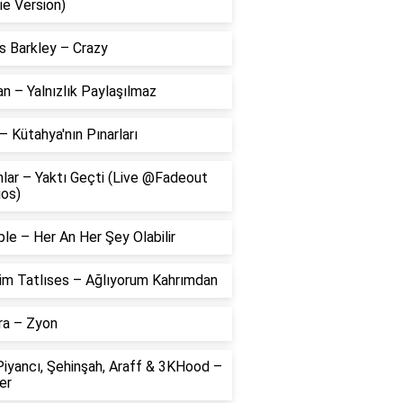
ie Version)
s Barkley – Crazy
 – Yalnızlık Paylaşılmaz
– Kütahya'nın Pınarları
lar – Yaktı Geçti (Live @Fadeout
ios)
le – Her An Her Şey Olabilir
him Tatlıses – Ağlıyorum Kahrımdan
ra – Zyon
Piyancı, Şehinşah, Araff & 3KHood –
er