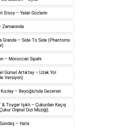
t Ersoy – Yalan Gözlerin
 – Zamanında
na Grande – Side To Side (Phantoms
x)
on – Moroccan Sipahi
l Gürsel Artıktay – Uzak Yol
le Versiyon)
 Kızılay – Beyoğlu'nda Gezersin
 & Toygar Işıklı – Çukurdan Kaçış
Çukur Orijinal Dizi Müziği)..
 Gündeş – Hata