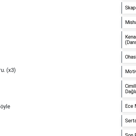
Skap
Mish
Kena
(Dan
Ohash
u. (x3)
Moti
Cimil
Dağl
söyle
Ece 
Sert
Son F