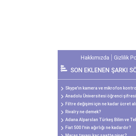
Hakkımızda
Gizlilik P
SON EKLENEN ŞARKI S
Skype'ın kamera ve mikrofon kontrol
Anadolu Üniversitesi öğrenci şifresi 
Filtre değişimi için ne kadar ücret al
Rivalry ne demek?
Adana Alparslan Türkeş Bilim ve Tek
Fiat 500 l'nin ağırlığı ne kadardır?
Maraş tavası kaç saatte pişer?