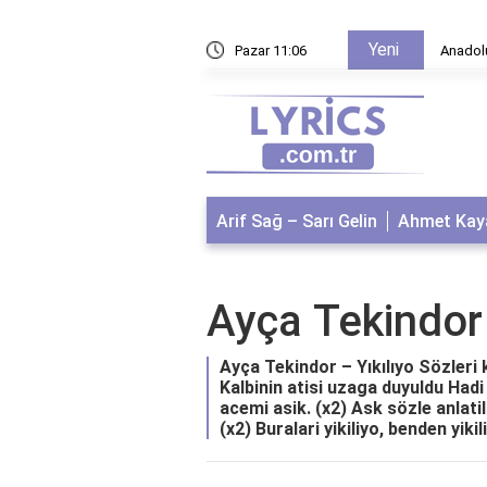
Yeni
edir?
Pazar 11:06
Anadolu 
Arif Sağ – Sarı Gelin
Ahmet Kaya
Ayça Tekindor 
Ayça Tekindor – Yıkılıyo Sözleri 
Kalbinin atisi uzaga duyuldu Had
acemi asik. (x2) Ask sözle anl
(x2) Buralari yikiliyo, benden yikil