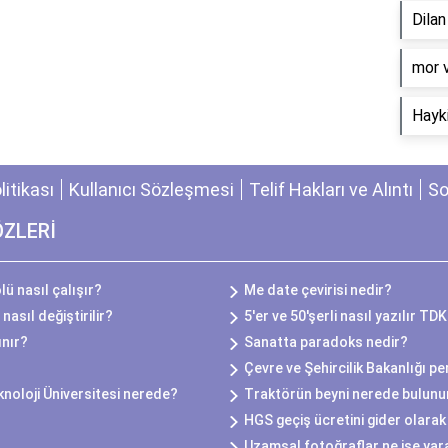
Dila
​mor 
Hayki
olitikası
Kullanıcı Sözleşmesi
Telif Hakları ve Alıntı
So
ÖZLERİ
ü nasıl çalışır?
Me date çevirisi nedir?
nasıl değiştirilir?
5'er ve 50'şerli nasıl yazılır TD
ınır?
Sanatta paradoks nedir?
Çevre ve Şehircilik Bakanlığı p
noloji Üniversitesi nerede?
Traktörün beyni nerede bulunu
HGS geçiş ücretini gider olarak
Uzamsal fotoğraflar ne işe yar