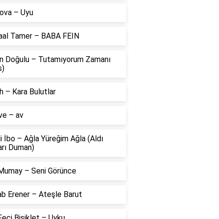
ova – Uyu
aal Tamer – BABA FEIN
n Doğulu – Tutamıyorum Zamanı
s)
 – Kara Bulutlar
ve – av
li İbo – Ağla Yüreğim Ağla (Aldı
arı Duman)
Mumay – Seni Görünce
ab Erener – Ateşle Barut
eci Bisiklet – Uyku