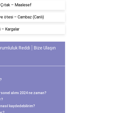
n Çıtak – Maalesef
ve ötesi – Cambaz (Canlı)
 – Kargalar
rumluluk Reddi
Bize Ulaşın
K?
ersonel alımı 2024 ne zaman?
r?
 nasıl kaydedebilirim?
ar?