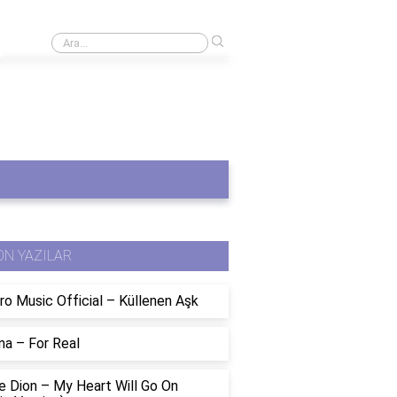
›
Anadolu Üniversitesi öğrenci şifresi nasıl değiştirilir?
ON YAZILAR
ro Music Official – Küllenen Aşk
na – For Real
e Dion – My Heart Will Go On