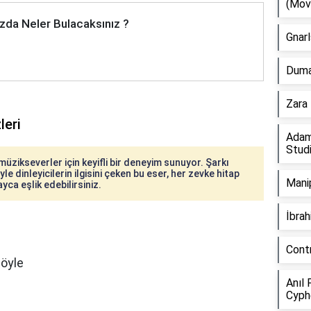
(Mov
zda Neler Bulacaksınız ?
Gnarl
Duman
Zara 
leri
Adam
Stud
müzikseverler için keyifli bir deneyim sunuyor. Şarkı
le dinleyicilerin ilgisini çeken bu eser, her zevke hitap
Manip
ayca eşlik edebilirsiniz.
İbra
Cont
söyle
Anıl 
Cyph