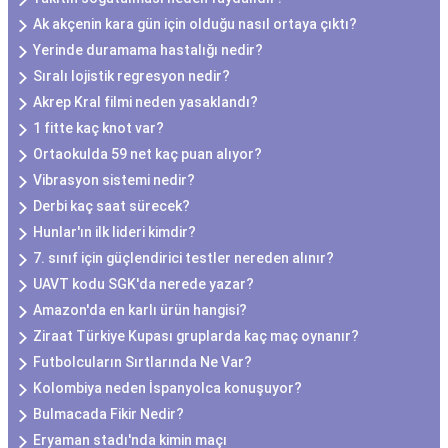
Ak akçenin kara gün için olduğu nasıl ortaya çıktı?
Yerinde duramama hastalığı nedir?
Sıralı lojistik regresyon nedir?
Akrep Kral filmi neden yasaklandı?
1 fitte kaç knot var?
Ortaokulda 59 net kaç puan alıyor?
Vibrasyon sistemi nedir?
Derbi kaç saat sürecek?
Hunlar'ın ilk lideri kimdir?
7. sınıf için güçlendirici testler nereden alınır?
UAVT kodu SGK'da nerede yazar?
Amazon'da en karlı ürün hangisi?
Ziraat Türkiye Kupası gruplarda kaç maç oynanır?
Futbolcuların Sırtlarında Ne Var?
Kolombiya neden İspanyolca konuşuyor?
Bulmacada Fikir Nedir?
Eryaman stadı'nda kimin maçı