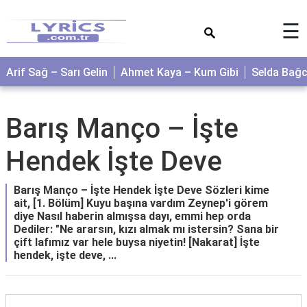
×
☰
Arif Sağ – Sarı Gelin
Ahmet Kaya – Kum Gibi
Selda Bağ
Barış Manço – İşte
Hendek İşte Deve
Barış Manço – İşte Hendek İşte Deve Sözleri kime
ait, [1. Bölüm] Kuyu başına vardım Zeynep'i görem
diye Nasıl haberin almışsa dayı, emmi hep orda
Dediler: "Ne ararsın, kızı almak mı istersin? Sana bir
çift lafımız var hele buysa niyetin! [Nakarat] İşte
hendek, işte deve, ...