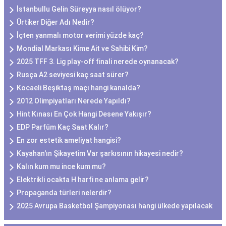
İstanbullu Gelin Süreyya nasıl ölüyor?
Ürtiker Diğer Adı Nedir?
İçten yanmalı motor verimi yüzde kaç?
Mondial Markası Kime Ait ve Sahibi Kim?
2025 TFF 3. Lig play-off finali nerede oynanacak?
Rusça A2 seviyesi kaç saat sürer?
Kocaeli Beşiktaş maçı hangi kanalda?
2012 Olimpiyatları Nerede Yapıldı?
Hint Kınası En Çok Hangi Desene Yakışır?
EDP Parfüm Kaç Saat Kalır?
En zor estetik ameliyat hangisi?
Kayahan'ın Şikayetim Var şarkısının hikayesi nedir?
Kalın kum mu ince kum mu?
Elektrikli ocakta H harfi ne anlama gelir?
Propaganda türleri nelerdir?
2025 Avrupa Basketbol Şampiyonası hangi ülkede yapılacak