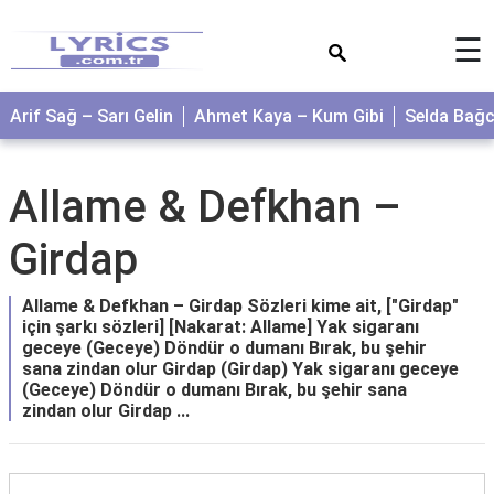
×
☰
Arif Sağ – Sarı Gelin
Ahmet Kaya – Kum Gibi
Selda Bağ
Allame & Defkhan –
Girdap
Allame & Defkhan – Girdap Sözleri kime ait, ["Girdap"
için şarkı sözleri] [Nakarat: Allame] Yak sigaranı
geceye (Geceye) Döndür o dumanı Bırak, bu şehir
sana zindan olur Girdap (Girdap) Yak sigaranı geceye
(Geceye) Döndür o dumanı Bırak, bu şehir sana
zindan olur Girdap ...