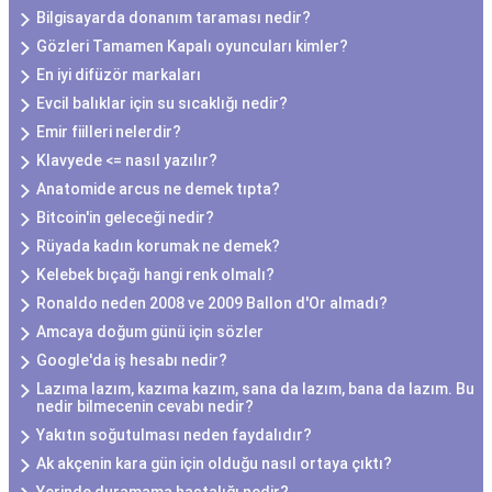
Bilgisayarda donanım taraması nedir?
Gözleri Tamamen Kapalı oyuncuları kimler?
En iyi difüzör markaları
Evcil balıklar için su sıcaklığı nedir?
Emir fiilleri nelerdir?
Klavyede <= nasıl yazılır?
Anatomide arcus ne demek tıpta?
Bitcoin'in geleceği nedir?
Rüyada kadın korumak ne demek?
Kelebek bıçağı hangi renk olmalı?
Ronaldo neden 2008 ve 2009 Ballon d'Or almadı?
Amcaya doğum günü için sözler
Google'da iş hesabı nedir?
Lazıma lazım, kazıma kazım, sana da lazım, bana da lazım. Bu
nedir bilmecenin cevabı nedir?
Yakıtın soğutulması neden faydalıdır?
Ak akçenin kara gün için olduğu nasıl ortaya çıktı?