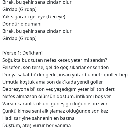
Bırak, bu şehir sana zindan olur
Girdap (Girdap)
Yak sigaranı geceye (Geceye)
Döndür o dumanı
Bırak, bu şehir sana zindan olur
Girdap (Girdap)
[Verse 1: Defkhan]
Soğukta buz tutan nefes keser, yeter mi sandın?
Felsefen, sen terse, gel de gör, sıkarlar ensenden
Dünya sakat bi' dengede, insan yutar bu metropoller hep
Umutla koştuk ama son dak'kada yendi goller
Depresyona bi' son ver, yaşadığım yеter bi' ton dert
Nefеs almazsan ölürsün dostum, intikamı boş ver
Varsın karanlık olsun, güneş gözlüğünle poz ver
Çünkü kimse seni alkışlamaz öldüğünde son kez
Hadi sar yine sahnenin en başına
Düştüm, ateş vurur her yanıma