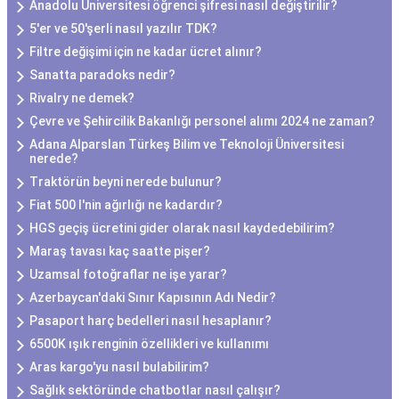
Anadolu Üniversitesi öğrenci şifresi nasıl değiştirilir?
5'er ve 50'şerli nasıl yazılır TDK?
Filtre değişimi için ne kadar ücret alınır?
Sanatta paradoks nedir?
Rivalry ne demek?
Çevre ve Şehircilik Bakanlığı personel alımı 2024 ne zaman?
Adana Alparslan Türkeş Bilim ve Teknoloji Üniversitesi
nerede?
Traktörün beyni nerede bulunur?
Fiat 500 l'nin ağırlığı ne kadardır?
HGS geçiş ücretini gider olarak nasıl kaydedebilirim?
Maraş tavası kaç saatte pişer?
Uzamsal fotoğraflar ne işe yarar?
Azerbaycan'daki Sınır Kapısının Adı Nedir?
Pasaport harç bedelleri nasıl hesaplanır?
6500K ışık renginin özellikleri ve kullanımı
Aras kargo'yu nasıl bulabilirim?
Sağlık sektöründe chatbotlar nasıl çalışır?