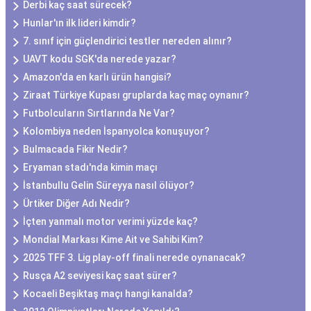
Derbi kaç saat sürecek?
Hunlar'ın ilk lideri kimdir?
7. sınıf için güçlendirici testler nereden alınır?
UAVT kodu SGK'da nerede yazar?
Amazon'da en karlı ürün hangisi?
Ziraat Türkiye Kupası gruplarda kaç maç oynanır?
Futbolcuların Sırtlarında Ne Var?
Kolombiya neden İspanyolca konuşuyor?
Bulmacada Fikir Nedir?
Eryaman stadı'nda kimin maçı
İstanbullu Gelin Süreyya nasıl ölüyor?
Ürtiker Diğer Adı Nedir?
İçten yanmalı motor verimi yüzde kaç?
Mondial Markası Kime Ait ve Sahibi Kim?
2025 TFF 3. Lig play-off finali nerede oynanacak?
Rusça A2 seviyesi kaç saat sürer?
Kocaeli Beşiktaş maçı hangi kanalda?