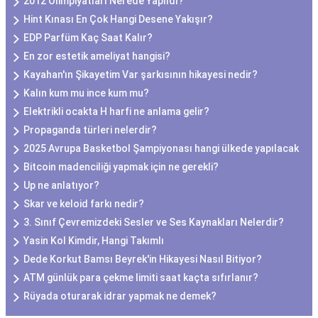
2012 Olimpiyatları Nerede Yapıldı?
Hint Kınası En Çok Hangi Desene Yakışır?
EDP Parfüm Kaç Saat Kalır?
En zor estetik ameliyat hangisi?
Kayahan'ın Şikayetim Var şarkısının hikayesi nedir?
Kalın kum mu ince kum mu?
Elektrikli ocakta H harfi ne anlama gelir?
Propaganda türleri nelerdir?
2025 Avrupa Basketbol Şampiyonası hangi ülkede yapılacak
Bitcoin madenciliği yapmak için ne gerekli?
Up ne anlatıyor?
Skar ve keloid farkı nedir?
3. Sınıf Çevremizdeki Sesler ve Ses Kaynakları Nelerdir?
Yasin Kol Kimdir, Hangi Takımlı
Dede Korkut Bamsı Beyrek'in Hikayesi Nasıl Bitiyor?
ATM günlük para çekme limiti saat kaçta sıfırlanır?
Rüyada oturarak idrar yapmak ne demek?