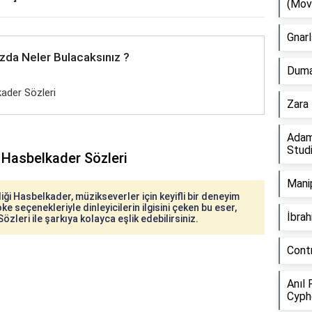
(Mov
Gnarl
zda Neler Bulacaksınız ?
Duman
kader Sözleri
Zara 
Adam
Stud
- Hasbelkader Sözleri
Manip
iği Hasbelkader, müzikseverler için keyifli bir deneyim
ke seçenekleriyle dinleyicilerin ilgisini çeken bu eser,
İbra
zleri ile şarkıya kolayca eşlik edebilirsiniz.
Cont
Anıl 
Cyph