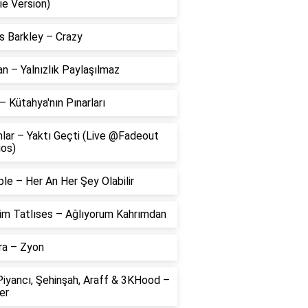
ie Version)
s Barkley – Crazy
 – Yalnızlık Paylaşılmaz
– Kütahya'nın Pınarları
lar – Yaktı Geçti (Live @Fadeout
ios)
le – Her An Her Şey Olabilir
him Tatlıses – Ağlıyorum Kahrımdan
ra – Zyon
Piyancı, Şehinşah, Araff & 3KHood –
er