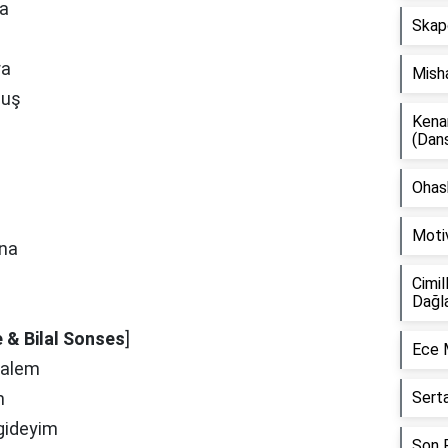
na
Skap
ra
Mish
muş
Kena
(Dan
Ohash
Moti
ına
Cimil
Dağl
e & Bilal Sonses
]
Ece 
kalem
m
Sert
 gideyim
Son F