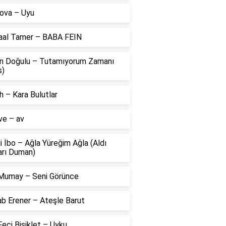
ova – Uyu
aal Tamer – BABA FEIN
n Doğulu – Tutamıyorum Zamanı
s)
 – Kara Bulutlar
ve – av
li İbo – Ağla Yüreğim Ağla (Aldı
arı Duman)
Mumay – Seni Görünce
ab Erener – Ateşle Barut
eci Bisiklet – Uyku