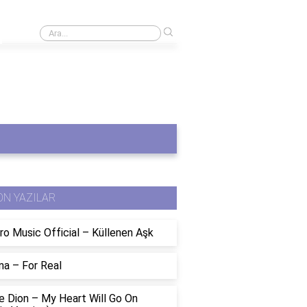
›
Bitcoin'in geleceği nedir?
ON YAZILAR
ro Music Official – Küllenen Aşk
na – For Real
e Dion – My Heart Will Go On