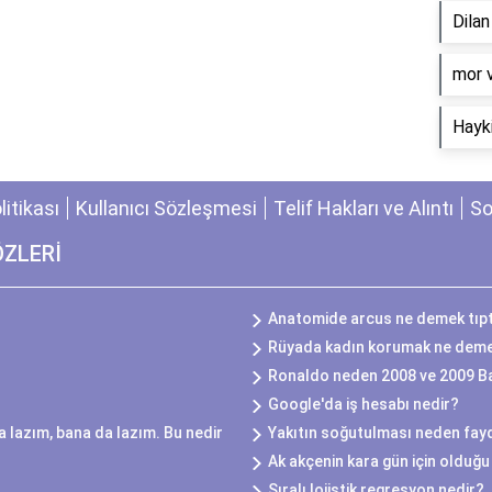
Dila
​mor 
Hayki
olitikası
Kullanıcı Sözleşmesi
Telif Hakları ve Alıntı
So
ÖZLERİ
Anatomide arcus ne demek tıp
Rüyada kadın korumak ne dem
Ronaldo neden 2008 ve 2009 Ba
Google'da iş hesabı nedir?
 lazım, bana da lazım. Bu nedir
Yakıtın soğutulması neden fayd
Ak akçenin kara gün için olduğu 
Sıralı lojistik regresyon nedir?