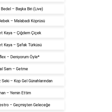
Bedel – Başka Biri (Live)
 Bebek – Malabadi Köprüsü
t Kaya – Çiğdem Çiçek
t Kaya – Şafak Türküsü
flex – Deniyorum Öyle*
al Sam – Getme
 Seki – Kop Gel Günahlarından
han – Yemin Ettim
estro – Geçmişten Geleceğe