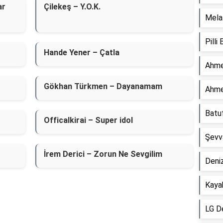
ar
Çilekeş – Y.O.K.
Mela 
Pilli
Hande Yener – Çatla
Ahme
Gökhan Türkmen – Dayanamam
Ahme
Batu
Officalkirai – Super idol
Şevv
İrem Derici – Zorun Ne Sevgilim
Deniz
Kaya
LG D