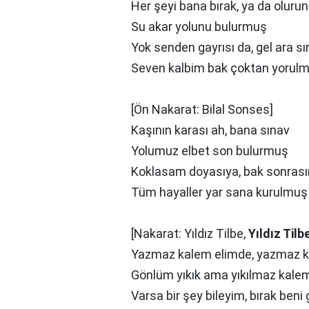
Her şeyi bana bırak, ya da oluru
Su akar yolunu bulurmuş
Yok senden gayrısı da, gel ara sı
Seven kalbim bak çoktan yorul
[Ön Nakarat: Bilal Sonses]
Kaşının karası ah, bana sınav
Yolumuz elbet son bulurmuş
Koklasam doyasıya, bak sonras
Tüm hayaller yar sana kurulmuş
[Nakarat: Yıldız Tilbe,
Yıldız Tilb
Yazmaz kalem elimde, yazmaz 
Gönlüm yıkık ama yıkılmaz kale
Varsa bir şey bileyim, bırak beni