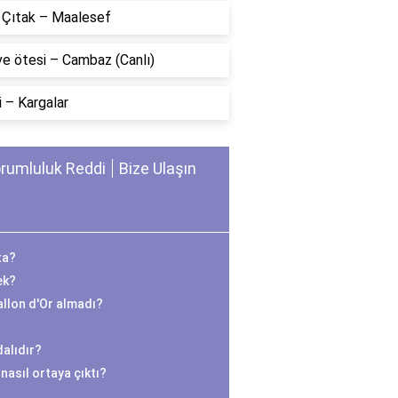
n Çıtak – Maalesef
ve ötesi – Cambaz (Canlı)
 – Kargalar
rumluluk Reddi
Bize Ulaşın
ta?
ek?
llon d'Or almadı?
alıdır?
nasıl ortaya çıktı?