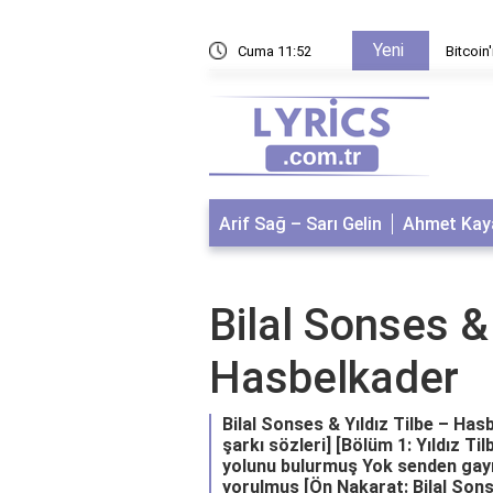
Yeni
i nedir?
Cuma 11:52
Bitcoin
Arif Sağ – Sarı Gelin
Ahmet Kaya
Bilal Sonses & 
Hasbelkader
Bilal Sonses & Yıldız Tilbe – Has
şarkı sözleri] [Bölüm 1: Yıldız Ti
yolunu bulurmuş Yok senden gayrı
yorulmuş [Ön Nakarat: Bilal Sonse