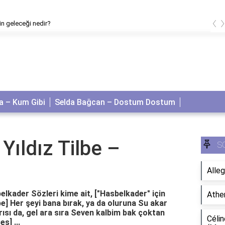
‹
'in geleceği nedir?
 – Kum Gibi
Selda Bağcan – Dostum Dostum
Yıldız Tilbe –
S
Alleg
belkader Sözleri kime ait, ["Hasbelkader" için
Athe
lbe] Her şeyi bana bırak, ya da oluruna Su akar
sı da, gel ara sıra Seven kalbim bak çoktan
Célin
s] ...