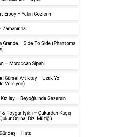
t Ersoy – Yalan Gözlerin
 – Zamanında
na Grande – Side To Side (Phantoms
x)
on – Moroccan Sipahi
l Gürsel Artıktay – Uzak Yol
le Versiyon)
 Kızılay – Beyoğlu'nda Gezersin
 & Toygar Işıklı – Çukurdan Kaçış
Çukur Orijinal Dizi Müziği)..
 Gündeş – Hata