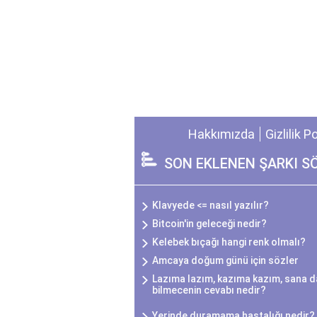
Hakkımızda
Gizlilik P
SON EKLENEN ŞARKI S
Klavyede <= nasıl yazılır?
Bitcoin'in geleceği nedir?
Kelebek bıçağı hangi renk olmalı?
Amcaya doğum günü için sözler
Lazıma lazım, kazıma kazım, sana da
bilmecenin cevabı nedir?
Yerinde duramama hastalığı nedir?