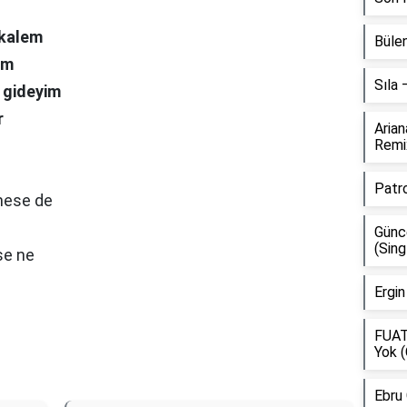
 kalem
Bülen
em
Sıla
i gideyim
r
Aria
Remi
Patr
mese dе
Günce
(Sing
se ne
Ergin
FUAT
Yok (
Ebru