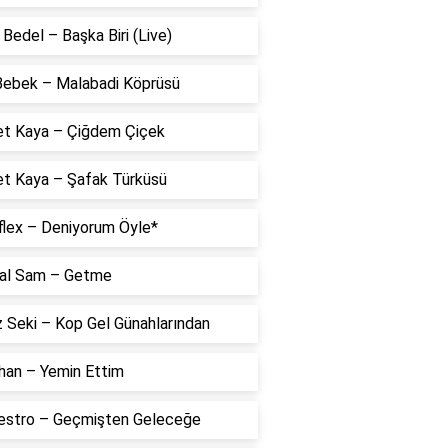
Bedel – Başka Biri (Live)
 Bebek – Malabadi Köprüsü
t Kaya – Çiğdem Çiçek
t Kaya – Şafak Türküsü
flex – Deniyorum Öyle*
al Sam – Getme
 Seki – Kop Gel Günahlarından
han – Yemin Ettim
estro – Geçmişten Geleceğe