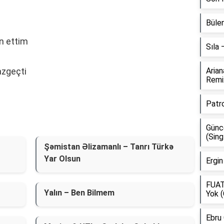
Bülen
n ettim
Sıla
azgeçti
Aria
Remi
Patr
Günce
(Sing
Şəmistan Əlizamanlı – Tanrı Türkə
Yar Olsun
Ergin
FUAT
Yalın – Ben Bilmem
Yok (
Ebru