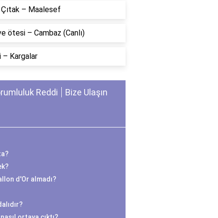
n Çıtak – Maalesef
ve ötesi – Cambaz (Canlı)
 – Kargalar
rumluluk Reddi
Bize Ulaşın
ta?
ek?
llon d'Or almadı?
alıdır?
nasıl ortaya çıktı?