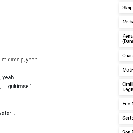
Skap
Mish
Kena
(Dan
Ohash
um direnip, yeah
Moti
, yeah
Cimil
 ''...gülümse.''
Dağl
Ece 
terli.''
Sert
Son F