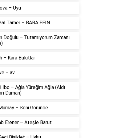
ova – Uyu
aal Tamer – BABA FEIN
n Doğulu – Tutamıyorum Zamanı
s)
 – Kara Bulutlar
ve – av
li İbo – Ağla Yüreğim Ağla (Aldı
arı Duman)
Mumay – Seni Görünce
ab Erener – Ateşle Barut
eci Bisiklet – Uyku