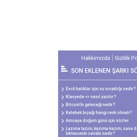
Hakkımızda
Gizlilik P
SON EKLENEN ŞARKI S
Evcil balıklar için su sıcaklığı nedir?
Klavyede <= nasıl yazılır?
Bitcoin'in geleceği nedir?
Kelebek bıçağı hangi renk olmalı?
Amcaya doğum günü için sözler
Lazıma lazım, kazıma kazım, sana da
bilmecenin cevabı nedir?