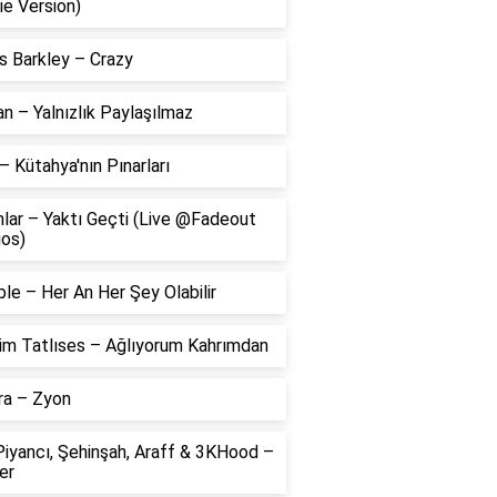
ie Version)
s Barkley – Crazy
 – Yalnızlık Paylaşılmaz
– Kütahya'nın Pınarları
lar – Yaktı Geçti (Live @Fadeout
ios)
le – Her An Her Şey Olabilir
him Tatlıses – Ağlıyorum Kahrımdan
ra – Zyon
Piyancı, Şehinşah, Araff & 3KHood –
er