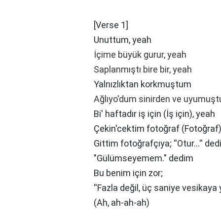
[Verse 1]
Unuttum, yeah
İçime büyük gurur, yeah
Saplanmıştı bire bir, yeah
Yalnızlıktan korkmuştum
Ağlıyo'dum sinirden ve uyumuşt
Bi' haftadır iş için (İş için), yeah
Çekin'cektim fotoğraf (Fotoğraf)
Gittim fotoğrafçıya; ''Otur...'' dedi,
"Gülümseyemem." dedim
Bu benim için zor;
''Fazla değil, üç saniye vesikaya ye
(Ah, ah-ah-ah)