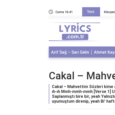
Yeni
azılır?
Cuma 16:41
Klavyed
Arif Sağ – Sarı Gelin
Ahmet Kaya
Cakal – Mahv
Cakal – Mahvettim Sözleri kime ait
ıh-ıh Mmh-mmh-mmh [Verse 1] Un
Saplanmıştı bire bir, yeah Yalnı
uyumuştum direnip, yeah Bi' haftadı