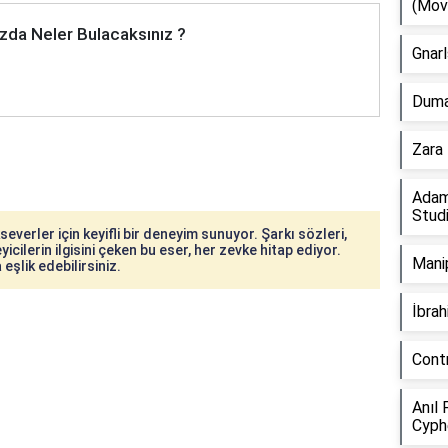
(Mov
zda Neler Bulacaksınız ?
Gnarl
Duman
Zara 
Adam
Stud
verler için keyifli bir deneyim sunuyor. Şarkı sözleri,
icilerin ilgisini çeken bu eser, her zevke hitap ediyor.
Manip
eşlik edebilirsiniz.
İbra
Cont
Anıl 
Cyph