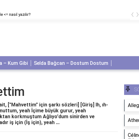
‹
e <= nasıl yazılır?
 – Kum Gibi
Selda Bağcan – Dostum Dostum
ettim
S
, ["Mahvettim" için şarkı sözleri] [Giriş] Ih, ıh-
Alleg
uttum, yeah İçime büyük gurur, yeah
zlıktan korkmuştum Ağlıyo'dum sinirden ve
Athe
r iş için (İş için), yeah ...
Célin