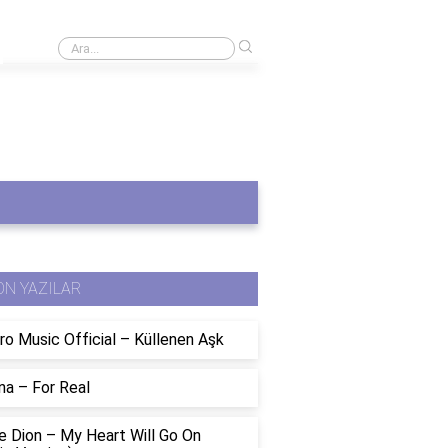
›
Klavyede <= nasıl yazılır?
ON YAZILAR
ro Music Official – Küllenen Aşk
na – For Real
e Dion – My Heart Will Go On