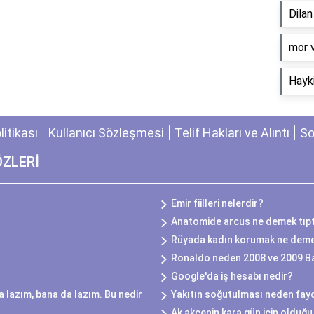
Dila
​mor 
Hayki
olitikası
Kullanıcı Sözleşmesi
Telif Hakları ve Alıntı
So
ÖZLERİ
Emir fiilleri nelerdir?
Anatomide arcus ne demek tıp
Rüyada kadın korumak ne dem
Ronaldo neden 2008 ve 2009 Ba
Google'da iş hesabı nedir?
 lazım, bana da lazım. Bu nedir
Yakıtın soğutulması neden fayd
Ak akçenin kara gün için olduğu 