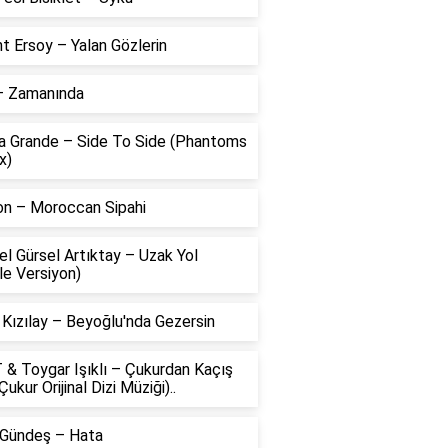
t Ersoy – Yalan Gözlerin
 – Zamanında
na Grande – Side To Side (Phantoms
x)
on – Moroccan Sipahi
l Gürsel Artıktay – Uzak Yol
le Versiyon)
 Kızılay – Beyoğlu'nda Gezersin
 & Toygar Işıklı – Çukurdan Kaçış
Çukur Orijinal Dizi Müziği)..
 Gündeş – Hata