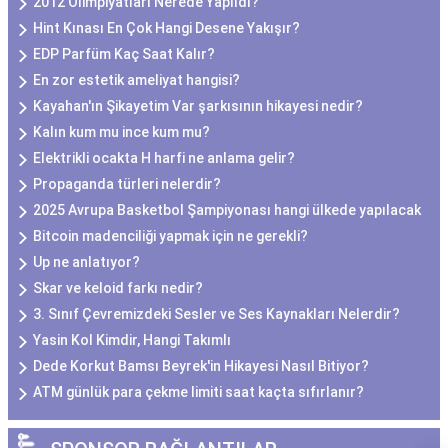
2012 Olimpiyatları Nerede Yapıldı?
Hint Kınası En Çok Hangi Desene Yakışır?
EDP Parfüm Kaç Saat Kalır?
En zor estetik ameliyat hangisi?
Kayahan'ın Şikayetim Var şarkısının hikayesi nedir?
Kalın kum mu ince kum mu?
Elektrikli ocakta H harfi ne anlama gelir?
Propaganda türleri nelerdir?
2025 Avrupa Basketbol Şampiyonası hangi ülkede yapılacak
Bitcoin madenciliği yapmak için ne gerekli?
Up ne anlatıyor?
Skar ve keloid farkı nedir?
3. Sınıf Çevremizdeki Sesler ve Ses Kaynakları Nelerdir?
Yasin Kol Kimdir, Hangi Takımlı
Dede Korkut Bamsı Beyrek'in Hikayesi Nasıl Bitiyor?
ATM günlük para çekme limiti saat kaçta sıfırlanır?