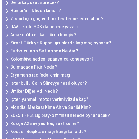
Derbi kaç saat sürecek?
Hunlar'ın ilk lideri kimdir?
7. sınıf için güçlendirici testler nereden alınır?
UAVT kodu SGK'da nerede yazar?
Amazon'da en karlı ürün hangisi?
Ziraat Türkiye Kupası gruplarda kaç maç oynanır?
Futbolcuların Sırtlarında Ne Var?
Kolombiya neden İspanyolca konuşuyor?
Bulmacada Fikir Nedir?
Eryaman stadı'nda kimin maçı
İstanbullu Gelin Süreyya nasıl ölüyor?
Ürtiker Diğer Adı Nedir?
İçten yanmalı motor verimi yüzde kaç?
Mondial Markası Kime Ait ve Sahibi Kim?
2025 TFF 3. Lig play-off finali nerede oynanacak?
Rusça A2 seviyesi kaç saat sürer?
Kocaeli Beşiktaş maçı hangi kanalda?