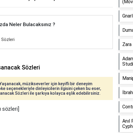
(Mov
Gnarl
zda Neler Bulacaksınız ?
Duman
 Sözleri
Zara 
Adam
Stud
şanacak Sözleri
Manip
Yaşanacak, müzikseverler için keyifli bir deneyim
ke seçenekleriyle dinleyicilerin ilgisini çeken bu eser,
İbra
nacak Sözleri ile şarkıya kolayca eşlik edebilirsiniz.
Cont
 sözleri]
Anıl 
Cyph