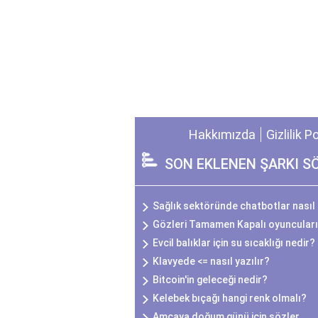
Hakkımızda
Gizlilik P
SON EKLENEN ŞARKI S
Sağlık sektöründe chatbotlar nasıl 
Gözleri Tamamen Kapalı oyuncuları
Evcil balıklar için su sıcaklığı nedir?
Klavyede <= nasıl yazılır?
Bitcoin'in geleceği nedir?
Kelebek bıçağı hangi renk olmalı?
Amcaya doğum günü için sözler