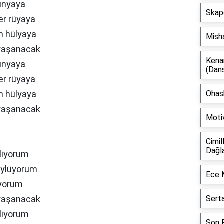
ünyaya
Skap
er rüyaya
n hülyaya
Mish
 yaşanacak
Kena
ünyaya
(Dan
er rüyaya
n hülyaya
Ohash
 yaşanacak
Moti
Cimil
Dağl
iliyorum
söylüyorum
Ece 
iyorum
 yaşanacak
Sert
iliyorum
Son F