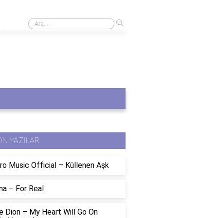
›
Gözleri Tamamen Kapalı oyuncuları kimler?
ON YAZILAR
ro Music Official – Küllenen Aşk
na – For Real
e Dion – My Heart Will Go On