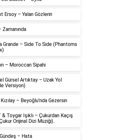
t Ersoy – Yalan Gözlerin
 – Zamanında
na Grande – Side To Side (Phantoms
x)
on – Moroccan Sipahi
l Gürsel Artıktay – Uzak Yol
le Versiyon)
 Kızılay – Beyoğlu'nda Gezersin
 & Toygar Işıklı – Çukurdan Kaçış
Çukur Orijinal Dizi Müziği)..
 Gündeş – Hata