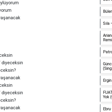
söylüyorum
iyorum
Bülen
 yaşanacak
Sıla
Aria
Remi
Patr
eceksin
" diyeceksin
Günce
(Sing
eceksin?
 yaşanacak
Ergin
eceksin
" diyeceksin
FUAT
Yok (
eceksin?
 yaşanacak
Ebru