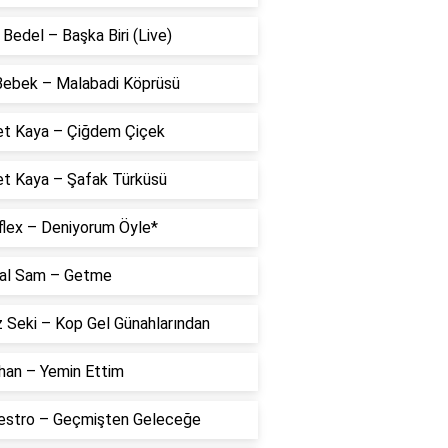
Bedel – Başka Biri (Live)
 Bebek – Malabadi Köprüsü
t Kaya – Çiğdem Çiçek
t Kaya – Şafak Türküsü
flex – Deniyorum Öyle*
al Sam – Getme
 Seki – Kop Gel Günahlarından
han – Yemin Ettim
estro – Geçmişten Geleceğe