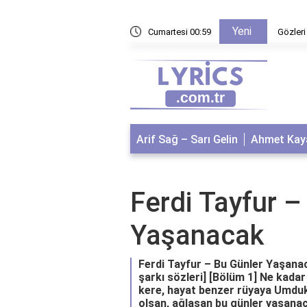
Yeni
apalı oyuncuları kimler?
Cumartesi 00:59
Gözleri
Arif Sağ – Sarı Gelin
Ahmet Kaya
Ferdi Tayfur –
Yaşanacak
Ferdi Tayfur – Bu Günler Yaşanac
şarkı sözleri] [Bölüm 1] Ne kad
kere, hayat benzer rüyaya Umduk
olsan, ağlasan bu günler yaşana